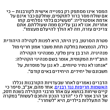
המסר אינו מסתפק רק בפנייה אישית לקורבנות – כי
אם שולח מסר ברור לתוקפים, שחלקם כבר אינם על
אדמת אוסטרליה: "מעשיכם בלתי נסלחים. קחו
אחריות. אנו לא נגן עליכם ממה שעוללתם. אתם
צריכים עזרה, וזה לא הולך להיעלם מעצמו".
מטרת הסרטון, בין היתר, היא לפנות לקהילה היהודית
כולה, הנמצאת בחלקה תחת משבר אמון חריף מול
מנהיגיה. הרב בן ציון מלקי, ממנהיגי הקהילה
החב"דית המקומית, אומר בשם מנהיגי הקהילה:
"אנחנו לא נתיר טיוחים... לא נגן על מוסדות, על
חשבונם של יחידים. היחידים באים קודם".
הדברים נאמרים לאחר שבעדויות הקורבנות נכללו
האשמות חריפות נגד רבנים
. אחד מהם, אב"ב, סיפר כי
קיים שיחות בנושא עם אחד מרבני הקהילה בשנת 2011,
אך הרב אמר לו כי "הדבר הנכון והחכם לעשות" במקרה
של התעללות בילדים, היא "לשחרר".