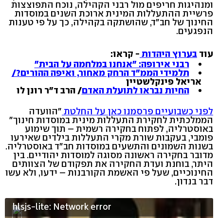
ומנהיגות חריפים מול רבני הקהילה, נוכח התפוצצות
פרשיית ההתעללות המינית ארוכת השנים במוסדות
החינוך של חב"ד, שהושתקה בקהילה, כך על פי טענות
הנפגעים.
עוד
בערוץ היהדות
- קראו:
רבני אירופה: "אנחנו במלחמה על הבית"
תלמידי הממ"ד הרחק מאחור, ואיפה ההורים?/
אריאל פינקלשטיין
החיות נבראו לתועלת האדם
/ הרב ד"ר רונן לו
לפני כשבועיים פרסמנו כאן על החלטת
"הוועדה
הממלכתית לחקירת התעללות מינית במוסדות חינוך"
באוסטרליה, לפתוח בחקירה רשמית – תוך שימוע
פומבי, בעקבות שורת מקרי התעללות בילדים שאירעו
בשנות השמונים והתשעים במוסדות חב"ד באוסטרליה.
מדובר בחקירה ראשונה מסוגה למוסדות יהודיים. בין
היתר, בוחנת ועדת החקירה את תפקודם של הצוותים
החינוכיים, שעל פי האשמת הקורבנות – ידעו, ולא עשו
דבר בנדון.
hlsjs-lite: Network error