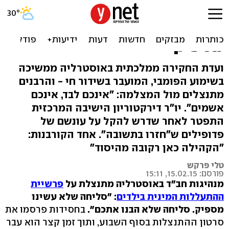
אוסטרליה סוערת, הרבנים
התנצלו: "סליחה שלא עשינו
מספיק"
ועדת החקירה ממלכתית באוסטרליה ממשיכה
בשימוע הפומבי, המועבר בשידור חי - והרבנים
מתנצלים מול המצלמה: "אינכם לבד, אינכם
אשמים". יו"ר דירקטוריון הישיבה המרכזית
התפטר לאחר שדרש להקל על עונשם של
פדופילים ש"חזרו בתשובה". אחד הקורבנות:
"הקהילה כאן רקובה מהיסוד"
טלי פרקש
פורסם: 15.02.15, 15:11
מנהיגות חב"ד באוסטרליה מתנצלת על
פרשיית
ההתעללות המינית בילדים
: "סליחה שלא עשינו
מספיק. סליחה שלא הבנו אתכם".
בחסידות פרסמו את
סרטון ההתנצלות בסוף השבוע, ותוך זמן קצר הוא עבר