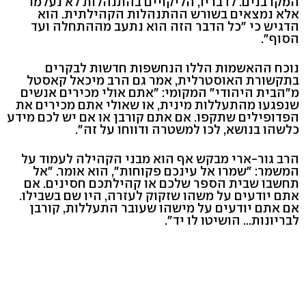
המקרבנים. לדבריו, הליקויים בהתנהלות לא נעלמו
אלא נמצאים בשורש ההתנהלות הקהילתית. הוא
הדגיש כי "כל הדבר הזה הוא נתעב מההתחלה ועד
הסוף".
נוכח ההאשמות הללו הנחשפות חדשות לבקרים
בתקשורת האוסטרלית, אמר גם הרב מיכאל קאסטל
מ"הבית היהודי" המקומי: "אתם אולי מכירים אנשים
שנפגעו מהתעללות מינית, או שאולי אתם מכירים את
הפדופילים שתקפו. אם אתם קורבן או אם יש לכם מידע
כלשהו בנושא, לכו למשטרה ודווחו על זה".
הרב גור-ארי מבקש אף הוא מבני הקהילה לעמוד על
המשמר: "שמרו אל עינכם פקוחות", הוא אומר. "אל
תחשבו שבית הספר שלכם או קהילתכם חסינים. אם
אתם יודעים על משהו שזקוק לעזרה, היו שם בשבילו.
אם אתם יודעים על מישהו שעובר התעללות, קורבן
לבריונות... הושיטו לו יד".