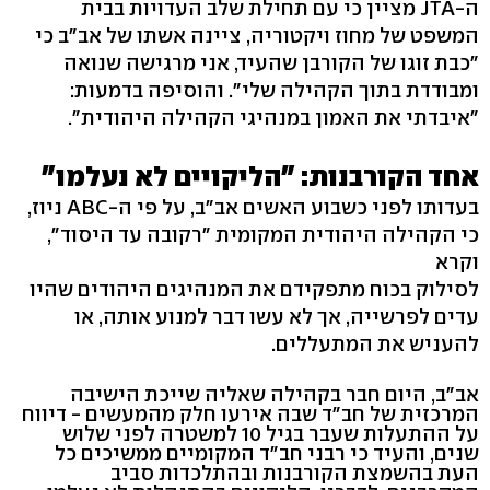
ה-JTA מציין כי עם תחילת שלב העדויות בבית
המשפט של מחוז ויקטוריה, ציינה אשתו של אב"ב כי
"כבת זוגו של הקורבן שהעיד, אני מרגישה שנואה
ומבודדת בתוך הקהילה שלי". והוסיפה בדמעות:
"איבדתי את האמון במנהיגי הקהילה היהודית".
אחד הקורבנות: "הליקויים לא נעלמו"
בעדותו לפני כשבוע האשים אב"ב, על פי ה-ABC ניוז,
כי הקהילה היהודית המקומית "רקובה עד היסוד",
וקרא
לסילוק בכוח מתפקידם את המנהיגים היהודים שהיו
עדים לפרשייה, אך לא עשו דבר למנוע אותה, או
להעניש את המתעללים.
אב"ב, היום חבר בקהילה שאליה שייכת הישיבה
המרכזית של חב"ד שבה אירעו חלק מהמעשים - דיווח
על ההתעלות שעבר בגיל 10 למשטרה לפני שלוש
שנים, והעיד כי רבני חב"ד המקומיים ממשיכים כל
העת בהשמצת הקורבנות ובהתלכדות סביב