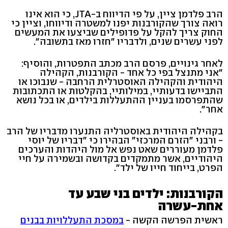
הרב פלדמן ציין, על פי הדיווח ב-JTA, כי הוא אינו
רואה צורך שהקורבנות יפנו למשטרה ודיווחו, וציין כי
החוק צריך להקל על פדופילים שביצעו את המעשים
לפני עשרים שנים, ולדבריו "חזרו מאז בתשובה".
לאחר גינויים, פרסם הרב מכתב התפטרות, והוסיף:
"אני מתנצל בפי כל אחד - הקורבנות, הקהילה
היהודית והקהילה האוסטרלית הרחבה - שנבוכו או
התביישו בדעותיי, במילותיי, בהקלטות או התכתובות
שהתפרסמו בעניין ההתעללות בילדים, או בכל נושא
אחר".
בקהילה היהודית באוסטרליה התנערו מדבריו של הרב
- ורבני "הזרם המרכזי" הבהירו כי "דבריו של יוסי
פלדמן מעוררים שאט נפש אל מול היהדות והערכים
היהודיים, אשר מתמקדים בקדושה ובשמירה על חיי
הפרט, בייחוד חייו של ילד".
הקורבנות: ילדים בני שבע עד
אחת-עשרה
ראשית הפרשה הקשה -
במסכת התעללויות בבנים