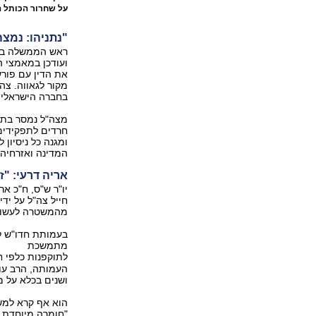
על שחרור הכותל 
"נתניהו: נמצ
ראש הממשלה בנימ
ועודכן במאמצי 
את הדין עם פורעי
מקור לגאווה. צה
בחברה הישראלית 
מצה"ל נמסר בתגו
חרדים לתפקידים
ומגנה כל ניסיון 
המדינה ואזרחיה"
אריה דרעי: "
יו"ר ש"ס, ח"כ אר
חייל צה"ל על יד
מהמשטרה לעשות 
בעמותת חדו"ש לח
מתמשכת
לתוקפנות כלפי ח
העמותה, הרב עו"
ושנים בכלא על מע
הוא אף קרא למשט
"חומרה מיוחדת י