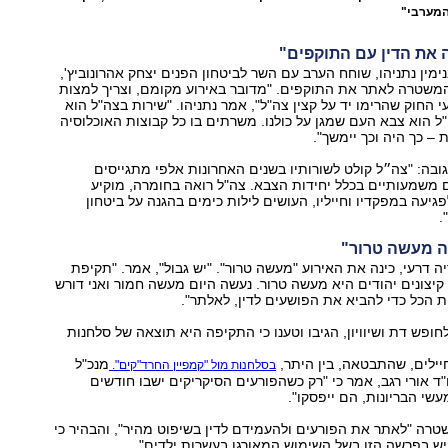
המערבי"
ה את הדין עם התוקפים"
ין נתניהו, שוחח הערב עם השר לביטחון הפנים יצחק אהרונוביץ',
המשטרה לאתר את התוקפים. "מדובר באירוע מקומם, וצריך למצות
 החוק שהרימו יד על קצין צה"ל", אמר נתניהו. "שירות בצה"ל הוא
"ל הוא צבא העם שמגן על כולנו. משרתים בו כל קבוצות האוכלוסיה
– כך היה וכך יימשך".
בה: "צה״ל קולט לשורותיו בשנים האחרונות אלפי מתגייסים
 משמעותיים בכלל יחידות הצבא. צה"ל רואה בחומרה, מוקיע
לפגיעה במפקדיו וחייליו, העושים לילות כימים בהגנה על ביטחון
.
זה מעשה טרור"
יה דרעי, כינה את האירוע "מעשה טרור". "יש גבול", אמר. "תקיפת
י קיצונים יהודים היא מעשה טרור. נעשה היום מעשה חמור ואני דורש
הכל כדי להביא את הפושעים לדין, לאלתר".
ופש דת ושיוויון, הגיבו וטענו כי התקיפה היא תוצאה של סלחנות
יילים, שהתבטאה, בין היתר,
מנכ"ל
בסלחנות מול "קמפיין החרד"קים".
ד אורי רגב, אמר כי "רק כשהפורעים הסיקריקים ישבו חודשים
שי הבריונות, הם ייפסקו".
רה "לאתר את הפורעים ולהעמידם לדין בשיפוט מהיר", והבהיר כי
ש בפרשה הזו בשל השימוש המאורגן בעשרות ילדים".