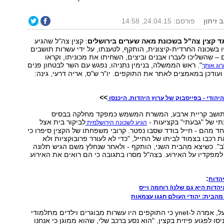
 זיתון
פורסם: 24.04.15, 14:58
ד קצין צה"ל בשכונת מאה שערים בירושלים
: קצין צה"ל שהגיע
יו בשכונה החרדית-קיצונית, הותקף, לטענתו, על ידי עשרות תושבים
 – שהשליכו לעברו אבנים וביצים, השחיתו את מכוניתו, וקראו
". ראש הממשלה, בנימין נתניהו, נפגש עם השר לבטחון פנים
רוג אותך
ועודכן במאמצים לאתר את התוקפים. יו"ר ש"ס, אריה דרעי, גינה:
>>
יהודי - בפייסבוק של ערוץ היהדות. היכנסו
, תושב קריית ארבע, המשרת המשמש כמפקד מחלקה בבסיס
י של "גבעתי" בקציעות -
לביקור בית אצל
הגיע לשכונה הירושלמית
אחד מהם - חייל בודד שסבו נפטר. קרובי משפחתו של הקצין סיפרו כי
 רכבו בצמוד לביתו של החייל, "כדי לא לעורר פרובוקציות ולא
". כשיצא מהבית השני, הותקף - ולאחר שנחלץ משם הגיש תלונה
למפקדיו על האירוע. בצה"ל מסרו בתגובה כי הם רואים את האירוע
:
יהדות
יהדות היא גם שלנו/ רוחמה וייס
מהבית: יהודי העולם חגגו עצמאות
אמו של החייל, יעל, אמרה ל-ynet כי התוקפים היו עשרות מבוגרים וילדים מתלמודי
סו לפגוע פיזית בקצין. "הוא נסע ברכב שלי, שהוא ממוגן כי אנחנו