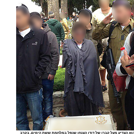
 הוא הצדיע מעל קברו של דודו הצנחן שנפל במלחמת ששת הימים, בקרב