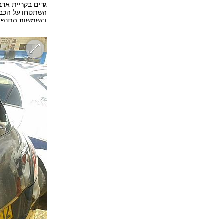
גרים בקריית ארב
השתטחו על הכביש
והשמשות התנפצו.