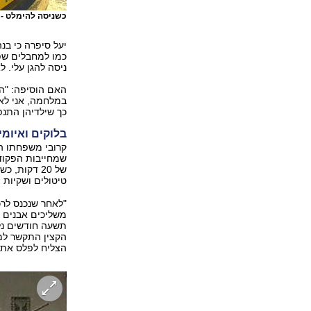
כשניסה להימלט -
יעל סיפרה כי בנ
כמו למחבלים שפ
ניסה להגן עלי. 
האם הוסיפה: "הר
במלחמה, אני לא ע
כך שילדיהן התנפל
בלוקים ואיומי
קרובי משפחתו הב
שמחייבות הפקודו
של 20 דקות,
טיטולים ושקיות מ
"לאחר שנכנס לרכ
משליכים אבנים ג
תשעה חודשים נל
הקצין התקשר למש
הצליח לפלס את 