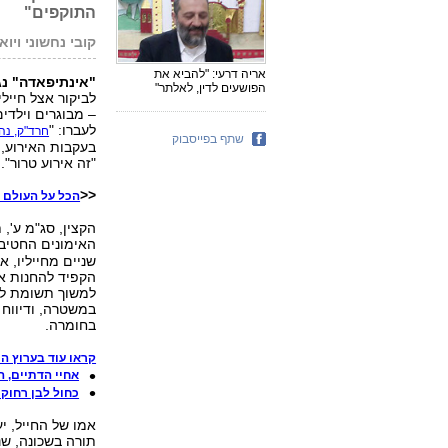
התוקפים"
קובי נחשוני ויואב
אריה דרעי: "להביא את
"אינתיפאדה" נג
הפושעים לדין, לאלתר"
לביקור אצל חייל
– מבוגרים וילדים
לעברו: "
חרד"ק, נה
שתף בפייסבוק
בעקבות האירוע, 
"זה אירוע טרור".
<<
הכל על העולם ה
הקצין, סג"מ ע'
האימונים החטיבת
שניים מחייליו, 
הקפיד להחנות את
למשוך תשומת לב
במשטרה, ודיווח 
בחומרה.
קראו עוד בערוץ ה
אחיי הדתיים, ה
כחול לבן רחוק 
תורה בשכונה, שני