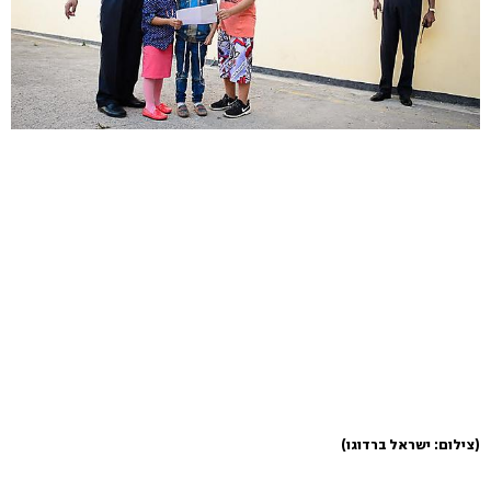
(צילום: ישראל ברדוגו)