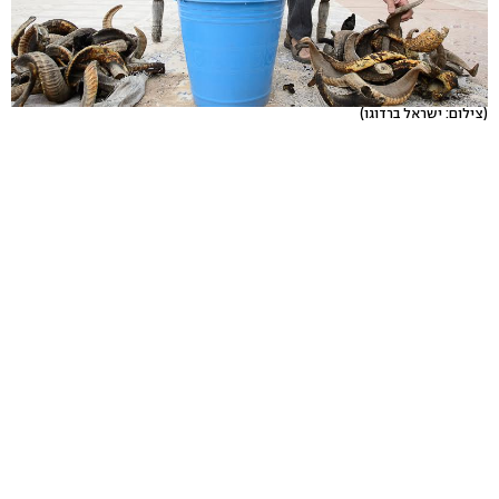
(צילום: ישראל ברדוגו)