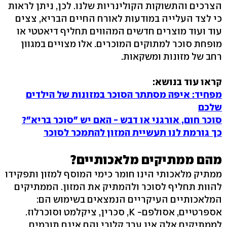
הצרכים והתשוקות הקולינריות שלנו. לכן, ניתן לראות
כי לצד העלייה במודעות לאורח החיים הבריא, צצים
עוד ועוד מוצרים חדשים המהווים תחליף דיאטטי או
מופחת סוכר למתוקים המוכרים. אלו מצויים במגוון
רחב של מזונות ומשקאות.
קראו עוד בנושא:
מפחיד: איפה מסתתר הסוכר במזונות של הילדים
שלכם
סוכר חום, אורגני או דבש - האם יש "סוכר בריא"?
כך גורמת לנו תעשיית המזון להתמכר לסוכר
מהם ממתיקים מלאכותיים?
ממתיק מלאכותי הינו חומר כימי המוסף למזון ותפקידו
להוות תחליף לסוכר ולהמתיק את המזון. הממתיקים
המלאכותיים העיקריים הנמצאים בשימוש הם:
אספרטיים, אסולפם- K, סכרין, ציקלמט וסוכרלוז.
לממתיקים אלה אין ערך קלורי והם אינם תורמים