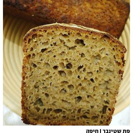
פת שטינבך I חיפה