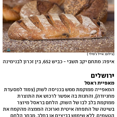
(צילום: אייל ג'מילי )
איפה: מתחם יקב תשבי - כביש 652, בין זכרון לבנימינה
י
רושלים
מאפיית ראסל
המאפייה ממוקמת ממש בכניסה לשוק (צמוד למסעדת
מחניודה), והחנות בה אפשר לרכוש את התוצרת
ממוקמת בלב לבו של השוק. הלחם בראסל מיוצר
בשיטה של התפחה איטית וארוכה הממצה מהקמח את
הטעמים, ללא שימוש בביצים או בחלב. מבחר הלחם