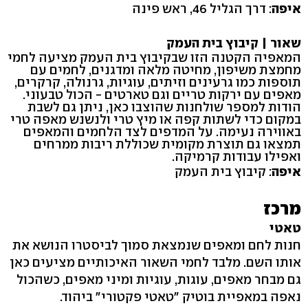
איפה
: דרך הגליל 46, ראש פינה
שאור | קיבוץ בית העמק
המאפיה הקטנה הזו שבקיבוץ בית העמק מציעה לחמי
מחמצת משיפון, מחיטה מלאה ומדגנים, לחמים עם
תוספות כמו גרעינים וזיתים, עוגיות, גרנולה, קרקרים,
מאפים עם ירקות טריים וגם טארטים - הכול טבעוני.
הודות למספר שולחנות שהוצבו כאן, ניתן גם לשבת
במקום כדי לשתות קפה או מיץ טרי ולנשנש מאפה טרי
באווירה נעימה. על המדפים לצד הלחמים והמאפים
תמצאו גם תוצרת מקומית שכוללת ריבות ממרחים
ואפילו עבודות קרמיקה.
איפה
: קיבוץ בית העמק
מרכז
טאטי
חנות לחם ומאפים שנמצאת סמוך לביסטרו הנושא את
אותו השם. מלבד לחמי השאור האיכותיים מציעים כאן
גם מבחר מאפים, עוגות, עוגיות ומיני מאפים, כשהכול
נאפה במאפיית בוטיק "טאטי פקטורי" ביהוד.