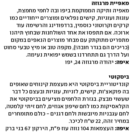
מאפיית מרגוזה
מאפיה ותיקה הממוקמת ביפו ובה לחמי מחמצת,
עוגות ועוגיות, קישים נפלאים ומוצרים ייחודיים כמו
קרקים וקרוטוני כוסמין, ברדפודינג והרשימה עוד
ארוכה. אם תתפסו את אחד השולחנות שבחוץ תיהנו
מתפריט מתוקתק עם מבחר מוצרים הנאפים במקום
(כריכים הם בגדר חובה!), מקפה טוב או מיץ טבעי סחוט
ועל הדרך גם תתחרדנו בשמש יפואית נעימה.
איפה:
יהודה מרגוזה 24, יפו
ביסקוטי
קונדיטוריית ביסקוטי היא מעצמת קינוחים שאופים
בה פוקאצ׳ות, קישים, לזניות, עוגיות ובעצם כל דבר
שעשוי מבצק. בגזרת הלחמים מציעים בביסקוטי את
הקלאסיקות כמו לחם שיפון אגוזים, לחם זיתי קלמטה,
לחם עגבניות מיובשות ולחם דגנים - כולם מתומחרים
במחיר זהה, 22 ש״ח לכיכר.
איפה:
העצמאות 104 נווה עוז פ״ת, הירקון 67 בני ברק