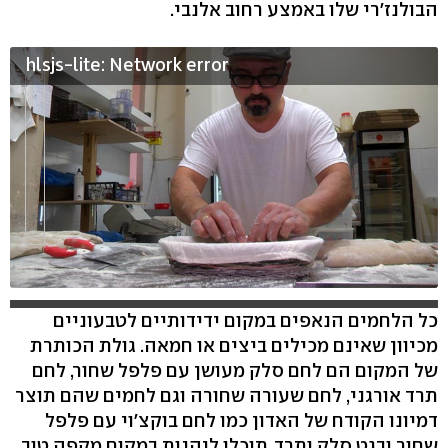
הבולנז'רי שלו באמצע רחוב אלנבי.
hlsjs-lite: Network error
כל הלחמים הנאפים במקום ידידותיים לטבעוניים
מכיוון שאינם מכילים ביצים או חמאה. גולת הכותרת
של המקום הם לחם סלק מעושן עם פלפל שחור, לחם
תרד אורגני, לחם שעורה שחורה וגם לחמים שהם תוצר
דמיונו הקודח של האדון כמו לחם בוקצ'וי עם פלפל
שחור ובגט סלק ותרד. תוכלו ליהנות במקום מקפה טוב