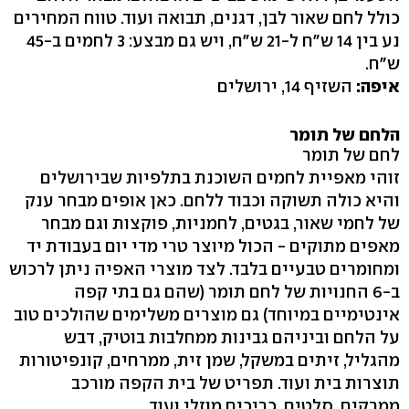
כולל לחם שאור לבן, דגנים, תבואה ועוד. טווח המחירים
נע בין 14 ש"ח ל-21 ש"ח, ויש גם מבצע: 3 לחמים ב-45
ש"ח.
איפה:
השזיף 14, ירושלים
הלחם של תומר
לחם של תומר
זוהי מאפיית לחמים השוכנת בתלפיות שבירושלים
והיא כולה תשוקה וכבוד ללחם. כאן אופים מבחר ענק
של לחמי שאור, בגטים, לחמניות, פוקצות וגם מבחר
מאפים מתוקים - הכול מיוצר טרי מדי יום בעבודת יד
ומחומרים טבעיים בלבד. לצד מוצרי האפיה ניתן לרכוש
ב-6 החנויות של לחם תומר (שהם גם בתי קפה
אינטימיים במיוחד) גם מוצרים משלימים שהולכים טוב
על הלחם וביניהם גבינות ממחלבות בוטיק, דבש
מהגליל, זיתים במשקל, שמן זית, ממרחים, קונפיטורות
תוצרות בית ועוד. תפריט של בית הקפה מורכב
ממרקים, סלטים, כריכים מוזלי ועוד.