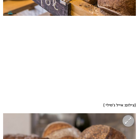
(צילום: אייל ג'מילי )