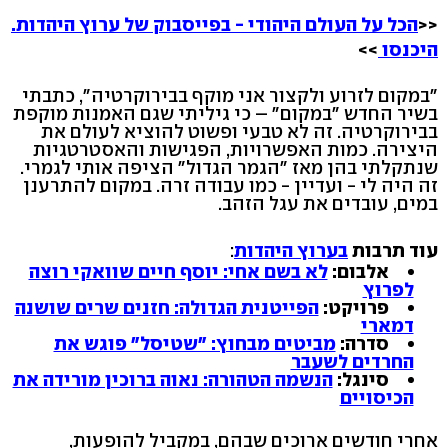
<<
הכל על העולם היהודי - בפייסבוק של ערוץ היהדות.
היכנסו
>>
"במקום לזרוע ולקצור אני מוקף בבירוקרטיה", כתבתי
בשיר החדש "במקום" – כי גיליתי שגם האמנות מוקפת
בבירוקרטיה. זה לא טבעי ופשוט להוציא לעולם את
היצירה. כמות האפשרויות, הפגישות והאסטרטגיות
שנתקלתי בהן מאז "הגמר הגדול" הציפה אותי לגמרי.
זה היה לי - ועדיין - כמו עבודה זרה. במקום להתרענן
במים, עובדים את עגל הזהב.
עוד תרבות
בערוץ היהדות
:
אלבום:
לא בשם אחי: יוסף חיים שוואקי רוצה
לפרוץ
פרויקט:
הפייטנית הגדולה: חזנים שרים שושנה
דמארי
סדרה:
מביטים מבחוץ: "שטיסל" פוגש את
החרדים לשעבר
סינגל:
הנשמה הטהורה: נאוה ברוכין מורידה את
הכיסויים
אחרי חודשים ארוכים שבהם, במקביל להופעות,