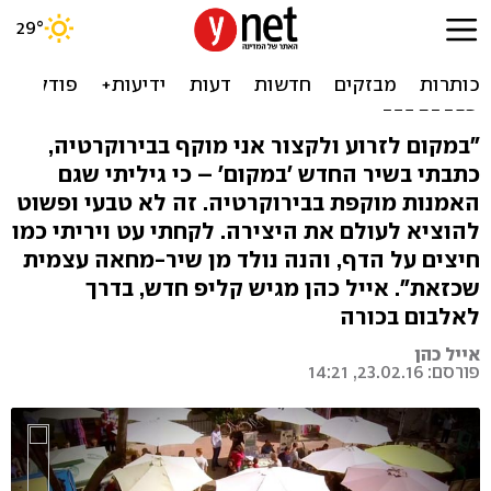
"זה היה לי כמו עבודה זרה":
אייל כהן בטור אישי - וקליפ
מחאה
"במקום לזרוע ולקצור אני מוקף בבירוקרטיה,
כתבתי בשיר החדש 'במקום' – כי גיליתי שגם
האמנות מוקפת בבירוקרטיה. זה לא טבעי ופשוט
להוציא לעולם את היצירה. לקחתי עט ויריתי כמו
חיצים על הדף, והנה נולד מן שיר-מחאה עצמית
שכזאת". אייל כהן מגיש קליפ חדש, בדרך
לאלבום בכורה
אייל כהן
פורסם: 23.02.16, 14:21