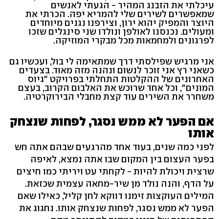
עיכלתי את הזבנג המהיר - הגעתי לאנשים
שמאפשרים לשירים שלי להמריא יפה. הכרתי את
היוצר והמפיק יהוא ירון, וצירפנו נגנים מיוחדים
ומעולים. נכנסנו לאולפן ונולדו שני סינגלים שזכו
לפרגונים ולמחמאות מכל מבקרי המוזיקה.
אני מרגיש שפילסתי דרך שמתאימה לי בול, ועכשיו גם
כשאני רץ אני זוכר לנשום ונהנה מזה מאוד. בצעדים
האחרונים של ההקלטות התחלתי בפרויקט "גיוס
המונים", וכל אחד שרוכש את האלבום הקרוב, בעצם
משחרר את השירים עוד קצת מחבלי הבירוקרטיה.
אם הפער לא ממש נסגר, לפחות שנצחק
אותו
לפני כמה שנים, בעוד אחד מהרגעים שבהם אתה חש
בפער העצום בין המקום שבו אתה נמצא, לאיפה
שרצית ויכולת להיות - לקחתי עט ויריתי כמו חיצים
על הדף, והנה נולד מן שיר-מחאה עצמית שכזאת.
המילים העוקצות זימנו דווקא לחן קליל, כאילו שאם
הפער לא ממש נסגר, לפחות שנצחק אותו. נחגוג את