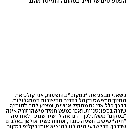
הפספוסים של חיינו במקום להתייסר מהם.
כשאני מבצע את "במקום" בהופעות, אני קולט את
החיוך מתפשט בקהל. נהנים מהשורות המתגלגלות.
בדרך כלל אני גם מתקיל אנשים, ומציע להם להוסיף
שורה בספונטניות, ואכן כמעט תמיד מישהו זורק איזה
"במקום" משלו. לכן זה נראה לי שיר שנועד לאנרגיה
"חיה" שיש בהופעה טובה, ופחות כשיר אולפן באלבום
שבדרך. הכי טבעי היה לנו להוציא אותו כקליפ במקום