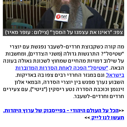
צפו: "ראינו את עצמנו על המסך" (צילום : עופר מאיר)
מה קורה כשקבוצת חרדים-לשעבר נפגשת עם יוצרי
"שטיסל"? התרגשות גדולה (משני הצדדים), ומחשבות
על שילוב דמויות מהחיים שמחוץ לשכונת גאולה בעונה
הבאה.
"שטיסל" הפכה לאחת הסדרות המדוברות
בישראל
, וגם במגזר החרדי רבים צפו בה באדיקות.
השבוע נערך מפגש בין יוצרי הסדרה, הבמאי אלון
זינגמן וכוכבת הסדרה נטע ריסקין ("גיטי"), עם צעירים
חרדים וחרדים-לשעבר.
<<
הכל על העולם היהודי - בפייסבוק של ערוץ היהדות.
תעשו לנו לייק
>>