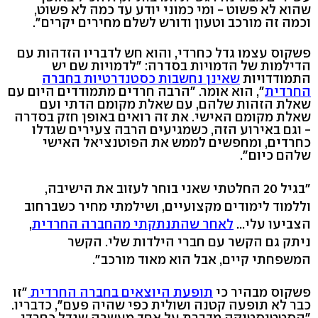
שהוא לא פשוט - ומי כמוני יודע עד כמה לא פשוט,
וכמה זה מורכב וטעון ודורש לשלם מחירים יקרים".
פשקוס עצמו גדל כחרדי, והוא חש לדבריו הזדהות עם
הדילמות של הדמויות בסדרה: "לדמויות שם יש
התמודדויות
שאינן נחשבות כסטנדרטיות בחברה
החרדית
", הוא אומר. "הרבה חרדים מתמודדים היום עם
שאלת הזהות שלהם, עם שאלת מקומם הדתי ועם
שאלת מקומם האישי. את זה רואים באופן חזק בסדרה
- וגם באירוע הזה, כשמגיעים הרבה צעירים שגדלו
כחרדים, ומחפשים לממש את הפוטנציאל האישי
שלהם כיום".
"בגיל 20 החלטתי שאני בוחר לעזוב את הישיבה,
וללמוד לימודים מקצועיים, ושילמתי מחיר כשברחוב
הצביעו עלי...
לאחר שהתנתקתי מהחברה החרדית
,
ניתק גם הקשר עם חברי הילדות שלי. הקשר
המשפחתי קיים, אבל הוא מאוד מורכב".
פשקוס מבהיר כי
תופעת היוצאים בחברה החרדית
"זו
כבר לא תופעה קטנה ושולית כפי שהיה פעם", כדבריו.
"הסטטיסטיקה מדברת על אחד מעשרה שגדל כחרדי