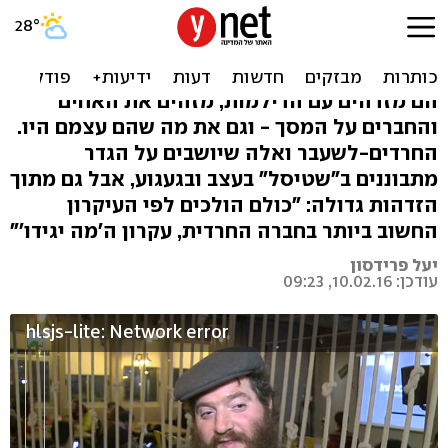
מביטים מבחוץ: "שטיסל"
פוגש את החרדים לשעבר
הם מזדהים עם הדילמות, מזהים את האחים
והחברים על המסך - וגם את מה שהם עצמם היו.
החרדים-לשעבר ואלה שיושבים על הגדר
מתבוננים ב"שטיסל" בעצב ובגעגוע, אבל גם מתוך
הזדהות גדולה: "כולם הולכים לפי העיקרון
החשוב ביותר בחברה החרדית, עקרון ה'מה יגידו'"
יעל פרידסון
עודכן: 10.02.16, 09:23
hlsjs-lite: Network error