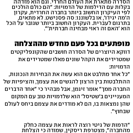
הסדרה מתארת את העולם החרדי. וגם הוא מזדהה
בקלות עם הדילמות של הדמויות: "הם כולם הולכים
לפי העיקרון החשוב ביותר בחברה החרדית, עקרון
ה'מה יגידו', או בלשוננו: סה פסנישט. לא מתאים,
בתרגום לעברית. העקרון החשוב ביותר שגובר על הכל
הוא 'האם זה ראוי מבחינה חברתית'".
מופתעים בכל פעם מחדש מההצלחה
דווקא היוצרים של הסדרה חושבים שהקונפליקטים
שמטרידים את הקהל שונים מאלו שמטרידים את
הדמויות:
"כל אחד מתלבט אם הוא עשה את הבחירות הנכונות,
ההתלבטות בין הרצון להגשים את עצמך, והציפיות של
החברה ממך" אומר זיגמן, אבל מבהיר כי "אחד הדברים
המעניינים ב'שטיסל' הוא שלדמויות טוב עם המקום
שהן נמצאות בו, הם לא מודדים את עצמם ביחס לעולם
שבחוץ".
"הדמות של גיטי רוצה לראות את עצמה כחלק
מהחברה", מצטרפת ריסקין, שמודה כי הצלחת