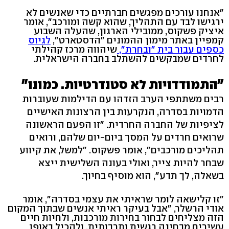
"אנחנו עורכים מפגשים חברתיים כדי שאנשים לא
ירגישו לבד עם התהליך, שהוא קשה ומורכב", אומר
איציק פשקוס, ממובילי הארגון, שהעלה השבוע
קמפיין באתר מימון ההמונים "הדסטארט",
לגיוס
כספים עבור בית "ובחרת",
שיהווה מרכז קהילתי
לחרדים שמבקשים להשתלב בחברה הישראלית.
"התמודדויות לא סטנדרטיות. כמונו"
רבים משתתפי הערב הזדהו עם הדילמות שעוברות
הדמויות בסדרה, הנקרעות בין הרצונות האישיים
לציפיות של החברה החרדית. "זו הפעם הראשונה
שרואים חרדים על המסך ביום-יום שלהם, ורואים
תהליכים מורכבים", אומר פשקוס. "למשל, את קיווע
שבחר להיות צייר, ואולי בעונה השלישית ייצא
בשאלה, לך תדע", הוא מוסיף בחיוך.
"זו קלישאה לומר שראיתי את עצמי בסדרה", אומר
אודי הרשלר, "אבל בעיקר ראיתי אנשים שבתוך המקום
הזה מצליחים לבחור בחירות מורכבות, ולחיות חיים
עשירים מבחינה רגשית ותרבותית, ולהכיל באופן