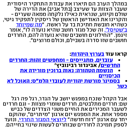
במהלך הערב הם תיארו את עבודת התחקיר היסודית
שעבר הצוות עד שעיצב (בתל אביב) את הדירה של
שולם וקיווע, שנראית כאילו נלקחה ממאה שערים -
והקרינו את האודישן הראשון של ריסקין לתפקיד גיטי,
כשהיא חובשת חתיכת בד על ראשה. "
מה שמיוחד
ב'שטיסל',
זה שכל מגזר חושב שהיא נועדה לו", אומר
זיגמן. "החילונים חושבים שהיא נועדה להם, החרדים
חושבים שזו סדרה בשבילם, וכולם מרוצים".
קראו עוד
בערוץ היהדות
:
עובדים, מתגייסים - ומחפשים זהות: החרדים
החדשים
/ אביגדור רבינוביץ'
הנשמה הטהורה: נאוה ברוכין מורידה את
הכיסויים
בסמינר מורשת יהודית לעובדי הלמ"ס: האוכל לא
כשר
אבל הקהל שנכח במפגש יושב על הגדר, רגל פה רגל
שם: חרדים מתלבטים, חרדים שומרי מצוות - וגם חרדים
לשעבר המכירים את החיים משני הצדדים של כביש
מספר אחת. את המפגש יזם ארגון "מיתרים", שהוקם
יחד עם ארגון "רוח חדשה"
ליוצאי המגזר החרדי
, ונועד
לספק תמיכה לחרדים שבוחרים לעשות שינוי בחייהם.