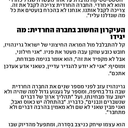
והוא לא חרדי. החברה החרדית צריכה לקבל את זה.
צריכה לקבל אותנו. אנחנו לא בהכרח בועטים את כל
מה שגדלנו עליו".
העיקרון החשוב בחברה החרדית: מה
יגידו
קל להתבלבל מול המראה החיצוני של ישראל גרינהויז,
חובש כובע שזקן עבה מעטר את פניו. "אני חילוני,
אבל לא מקפיד את זה", הוא אומר בנימה מבודחת,
ומוסיף: "אני לא יודע להגדיר עדיין, כשאני אדע אעדכן
אתכם".
גרינהויז עזב לפני מספר שנים את החברה החרדית
שבה גדל בחיפה, ומספר על געגוע גדול למה שהיה ולא
ישוב עוד מבחינתו, ועל "תהליך ארוך של דברים
שנשברים ונבנים", כדבריו. "בהתחלה יש כאוס ואבל,
ואני מבין שאני לא שם ולא מאמין בהרבה דברים ולא
מתחבר".
הוא עצמו שיחק כניצב בסדרה, ומתפעל מהדיוק שבו