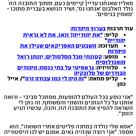
מאליו שאנחנו עדיין קיימים כעם, ומתוך התובנה הזו
נולד האלבום 'אנחנו נס', ושיר הנושא בעברית מתוכו -
'מאמין בניסים'.
עוד תרבות
בערוץ היהדות
:
קליפ:
"את יהודייה? וואו, את לא נראית
יהודייה
"
תערוכה:
השבטים האפריקאים שגילו את
היהדות
מופע:
קטונתי מכל הסלסולים: יונתן רזאל
והאנדלוסית
טלוויזיה:
גראפיטי על בתי כנסת: היהודים
הבודדים של סלובקיה
קליפ מחאה: "
זה היה לי כמו עבודה זרה
"/ אייל
כהן
"אני נוסע בכל העולם להופעות, מסתכל סביבי - ורואה
אותנו על כל הגוונים והשוני והמשותף, זה נתן לי
השראה להפיץ את התובנה הזו, והנה, עכשיו הגיע
הזמן".
"אמא שלי נולדה במחנה פליטים אחרי השואה", הוא
מספר. "אני רוצה שנהיה גאים. אמנם יש לנו היסטוריה