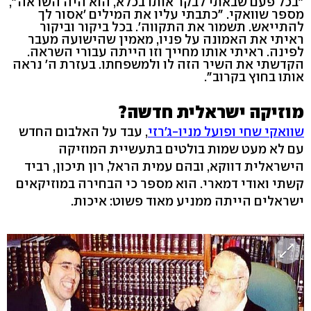
"בכל פעם שבאתי לבקר אותו בכלא, הוא היה השראה",
מספר שוואקי. "כתבתי עליו את המילים 'אסור לך
להתייאש. תשמור את התקווה'. בכל ביקור וביקור
ראיתי את האמונה על פניו, מאמין שהישועה מעבר
לפינה. ראיתי אותו מחייך וזו הייתה עבורי השראה.
הקדשתי את השיר הזה לו ולמשפחתו. בעזרת ה' נראה
אותו בחוץ בקרוב".
מוזיקה ישראלית חדשה?
שוואקי שחי ופועל מניו-ג'רזי
, עבד על האלבום החדש
עם לא מעט שמות בולטים בתעשיית המוזיקה
הישראלית דווקא, ובהם עמית הראל, רון תיכון, רביד
קשתי ואודי דמארי. הוא מספר כי הבחירה במוזיקאים
ישראלים הייתה ממניע מאוד פשוט: איכות.