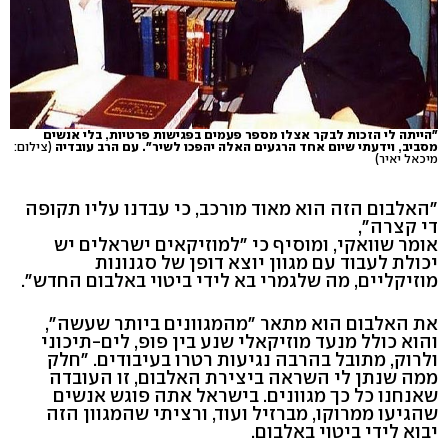
"הייתה לי הזכות לבקר אצלו מספר פעמים בפגישות פרטיות, בלי אנשים
מסביב, וידעתי שיום אחד הרגעים האלה יהפכו לשיר". עם הרב עובדיה
(צילום:
מיכאל יאיר)
"האלבום הזה הוא מאוד מורכב, כי עבדנו עליו תקופה
די קצרה",
אומר שוואקי, ומוסיף כי "למוזיקאים ישראלים יש
יכולת לעבוד עם מגוון יוצא דופן של סגנונות
מוזיקליים, מה שלגמרי בא לידי ביטוי באלבום החדש".
את האלבום הוא מתאר "מהמגוונים ביותר שעשה",
והוא כולל מנעד מוזיקאלי שנע בין פופ, לים-תיכוני
ולרוק, מתובל בהרבה נגיעות רטרו בעיבודים. "חלק
ממה שנתן לי השראה ביצירת האלבום, זו העובדה
שאנחנו כל כך מגוונים. בישראל אתה פוגש אנשים
שהגיעו ממרוקו, מברזיל ועוד, ורציתי שהמגוון הזה
יבוא לידי ביטוי באלבום.