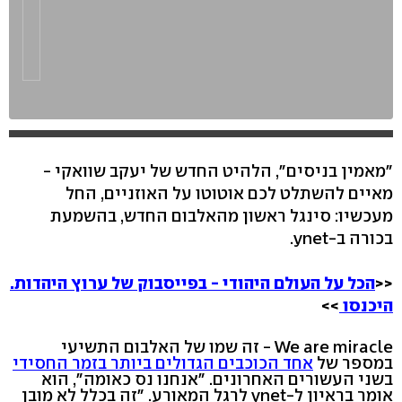
"מאמין בניסים", הלהיט החדש של יעקב שוואקי -
מאיים להשתלט לכם אוטוטו על האוזניים, החל
מעכשיו: סינגל ראשון מהאלבום החדש, בהשמעת
בכורה ב-ynet.
<<
הכל על העולם היהודי - בפייסבוק של ערוץ היהדות.
היכנסו
>>
We are miracle - זה שמו של האלבום התשיעי
במספר של
אחד הכוכבים הגדולים ביותר בזמר החסידי
בשני העשורים האחרונים. "אנחנו נס כאומה", הוא
אומר בראיון ל-ynet לרגל המאורע. "זה בכלל לא מובן