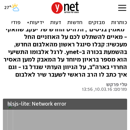
יעקב שוואקי לא עוצר:
"החיים שלנו פה זה נס"
"מאמין בניסים", הלהיט החדש של יעקב שוואקי
- מאיים להשתלט לכם על האוזניים החל
מעכשיו: קבלו סינגל ראשון מהאלבום החדש,
בהשמעת בכורה ב-ynet. לרגל אלבומו התשיעי
הוא מספר בראיון מיוחד על המאבק למען האסיר
החרדי בארה"ב, על הגיוון העדתי שגדל בו - וגם
איך כתב לו הרב הראשי לשעבר שיר לאלבום
טלי פרקש
פורסם: 10.03.16, 13:56
hlsjs-lite: Network error