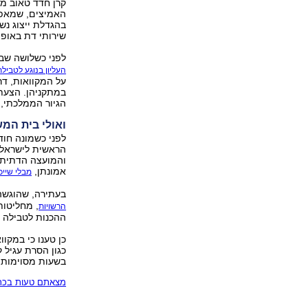
קרן חדד טאוב מק
האמיצים, שמאפש
בהגדלת ייצוג נש
שירותי דת באופן
לפני כשלושה שבו
העליון בנוגע לטביל
על המקוואות, דר
במתקניהן. הצעת 
הגיור הממלכתי, 
ואולי בית המש
לפני כשמונה חוד
הראשית לישראל
והמועצה הדתית ב
אמונתן,
מבלי שייכ
בעתירה, שהוגשה 
, מחליטות
הרשויות
ההכנות לטבילה –
כן טענו כי במקוו
כגון הסרת עגיל 
בשעות מסוימות ג
מצאתם טעות בכתב