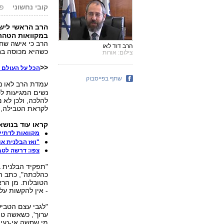
קובי נחשוני
פורס
הרב הראשי לישר
במקוואות הטהרה
הרב כי אישה שחש
הרב דוד לאו
כשהיא מכוסה בח
צילום: אורות
<<
הכל על העולם ה
שתף בפייסבוק
עמדת הרב לאו נ
נשים המגיעות לט
להלכה, ולכן לא נ
לקראת הטבילה, 
קראו עוד בנושא
מקוואות לדתיי
"ואז הבלנית או
צפו: דרשה לטבו
"תפקיד הבלנית ב
כהלכתה", כתב הר
הטובלות. מן הרא
- אין להקשות עלי
"לגבי עצם הטביל
ערוך', כשאשה טו
מי שחשה אי-נעימ