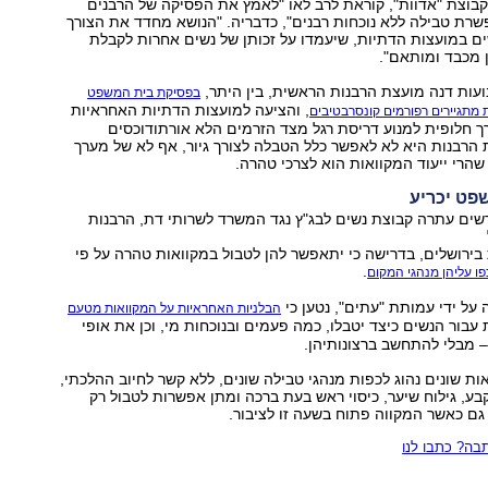
בוצת "אדוות", קוראת לרב לאו "לאמץ את הפסיקה של הרבנים
רת טבילה ללא נוכחות רבנים", כדבריה. "הנושא מחדד את הצורך
ים במועצות הדתיות, שיעמדו על זכותן של נשים אחרות לקבלת
 מכבד ומותאם".
עות דנה מועצת הרבנות הראשית, בין היתר,
בפסיקת בית המשפט
, והציעה למועצות הדתיות האחראיות
ת מתגיירים רפורמים קונסרבטיבים
ך חלופית למנוע דריסת רגל מצד הזרמים הלא אורתודוכסים
הרבנות היא לא לאפשר כלל הטבלה לצורך גיור, אף לא של מערך
שהרי ייעוד המקוואות הוא לצרכי טהרה.
פט יכריע
שים עתרה קבוצת נשים לבג"ץ נגד המשרד לשרותי דת, הרבנות
ירושלים, בדרישה כי יתאפשר להן לטבול במקוואות טהרה על פי
.
פו עליהן מנהגי המקום
על ידי עמותת "עתים", נטען כי
הבלניות האחראיות על המקוואות מטעם
 עבור הנשים כיצד יטבלו, כמה פעמים ובנוכחות מי, וכן את אופי
 מבלי להתחשב ברצונותיהן.
אות שונים נהוג לכפות מנהגי טבילה שונים, ללא קשר לחיוב ההלכתי,
קבע, גילוח שיער, כיסוי ראש בעת ברכה ומתן אפשרות לטבול רק
ם כאשר המקווה פתוח בשעה זו לציבור.
ה? כתבו לנו