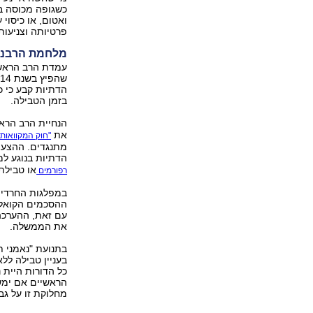
כשגופה מכוסה בא
ואטום, או כיסוי
פרטיותה וצניעות
מלחמת הרבנו
עמדת הרב הראשי
שהפיץ בשנת 2014 למועצות
הדתיות קבע כי כ
בזמן הטבילה.
הנחיית הרב הרא
את
"חוק המקוואות"
מתנגדים. ההצעה
הדתיות בנוגע למ
או טבילת
רפורמים
במפלגות החרדיות 
ההסכמים הקואליצ
עם זאת, ההערכה ה
את הממשלה.
בתנועת "נאמני ת
בעניין טבילה ללא
כל הדורות היית 
הראשיים אם ימשי
מחלוקת זו על גב