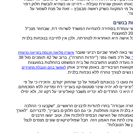
ותו האופן שגיורת טובלת – דהיינו או כשהיא לובשת חלוק רפוי
 על מי המקווה כשרק ראשה מבצבץ – זאת על מנת לשמור על
ה".
ת בנשים
 עומדת בסתירה להנחיות המשרד לשרותי דת, שבחוזר מנכ"ל
ל אישה היא האחראית לטהרתה, ולכן אין לחייבה בנוכחות בלנית
שי באה לאחר שביום רביעי שעבר
אישרה מליאת הכנסת בקריאה טרומית
של ח"כ משה גפני ("יהדות התורה"), ברוב של 42 תומכים מול 38
,
 נועדה למנוע התערבות של בית המשפט בהחלטת במועצות
קוואות הציבוריים, באופן שיחייב אותן
לאפשר בהם הטבלת מתגיירים
 נשים לצורך טהרה ללא נוכחות בלנית.
טענו כי בכוונתם לעמוד על כך שהחוק יקודם, והזכירו כי על פי
יוניים לא יהיה שינוי סטטוס-קוו בענייני דת ומדינה ללא הסכמתם.
יא כי החרדים לא יכריזו משבר קואליציוני על רקע זה, ולא יפילו
ורה ועבודה" בחרו להודות לרבנים הראשיים, "שקבעו כי ההלכה
 בלנית איננה מוחלטת, וכי גם הם חלוקים בעניין", לדבריהם. "לאורך
נאמנותה של האישה הבסיס להלכות אלו, וטוב יעשו הרבנים
כו לתת את האמון הזה. חבל שפוליטיקאים שונים מנסים לנצל
ן של הטובלות".