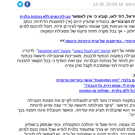
ם: 20.03.16, 13:35
אל, דוד לאו, קובע כי אין לאפשר
טבילת נשים ללא נוכחות בלנית
 הציבוריים.
בהנחיה שהפיץ היום (א') למועצות הדתיות, כותב
ה אי-נעימות מכך שגופה נחשף לעיניים זרות, תוכל להיכנס למים
לוק – אך בכל מקרה תחת פיקוח של מפעילת המקווה.
>>
יהודי - בפייסבוק של ערוץ היהדות. היכנסו
וסחה על רקע
"
". לדבריו,
מחאת "תנו לטבול בשקט
והצעת "חוק המקוואות
בילה במקווה הכפוף לרבנות, מעוניינות שהטבילה תיעשה בכפוף
יתן לוותר על נוכחות הבלניות. עם זאת הוסיף כי בכל הקשור להכנות
יש להניח למי שמסרבת לקבל מהן עזרה.
:
ם בלבד: "חוק המקוואות" אושר בקריאה טרומית
מרת לי: ממש רזית. כל הכבוד!"
ל ללא בלנית - וסולקה מן המקווה
מקווה הטהרה נועד לסייע לטובלות לקיים את מצוות הטבילה
ב הראשי. "עיקר פעילותה תיעשה על ידי עצה וסיוע לרווחת
וי הוא שהבלנית תציע את עזרתה, וכאשר הטובלת אינה חפצה בכך
ה".
ה עצמה, היות שעל פי ההלכה המקובלת, וכפי שנפסק ב'שולחן
בלת לטהרתה יש צורך שתעמוד בלנית לוודא שכל גופה נכנס למים,
ות בכך, בלנית תהיה זו שתעמוד על גבה, יש לאפשר לה לטבול