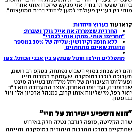
ביותר שעשיתי בחיי. אני מבקש שיזכרו אותי אחרי
מותי רק בעניין פעולתי למען ליהודי ברית המועצות״.
קראו עוד
בערוץ היהדות
:
החרדית שצמררה את אייל גולן נשברת:
"החרימו אותי. מחקו אותי לגמרי"
ללא חופה וקידושין: עלייה של 30% במספר
הזוגות שאינם מתחתנים
מתפללים חילצו חתול שנתקע בין אבני הכותל. צפו
והם לא שכחו: בסוף השבוע נפתחה, בטקס רב רושם,
תערוכה לזכרו במוסקבה, שעוסקת בקורות חייו
ופעילותו הציבורית של ויזל מילדותו בעיירה סיגט
שברומניה, ועד יומו האחרון. אוצר התערוכה הוא ד"ר
יואל רפל, מי שליווה אותו קרוב, כמנהל ארכיון אלי ויזל
בבוסטון.
"הוא השפיע ישירות על חיי"
שרת הקליטה, סופה לנדבר, נטלה חלק באירוע
שהתקיים במרכז התרבות היהודית במוסקבה, והייתה