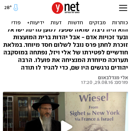
"רוצה להגיד לו תודה אישית":
במוסקבה זוכרים את אלי ויזל
הוא היה ניצול שואה שפעל למען מדינת ישראל
ובעד זכויות אדם - אבל יהדות ברית המועצות
זוכרת לחתן פרס נובל לשלום חסד מיוחד. במלאת
חודשיים לפטירתו של אלי ויזל, נפתחה במוסקבה
תערוכה מיוחדת המנציחה את פועלו. הרבה
יהודים נרגשים היו שם, כדי להגיד לו תודה
אלי מנדלבאום
פורסם: 29.08.16, 17:20