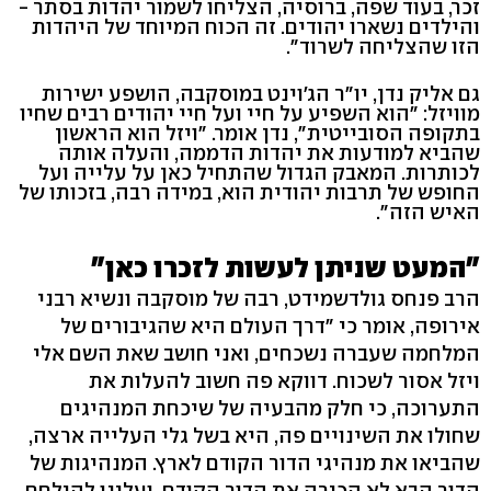
זכר, בעוד שפה, ברוסיה, הצליחו לשמור יהדות בסתר -
והילדים נשארו יהודים. זה הכוח המיוחד של היהדות
הזו שהצליחה לשרוד".
גם אליק נדן, יו"ר הג'וינט במוסקבה, הושפע ישירות
מוויזל: "הוא השפיע על חיי ועל חיי יהודים רבים שחיו
בתקופה הסובייטית", נדן אומר. "ויזל הוא הראשון
שהביא למודעות את יהדות הדממה, והעלה אותה
לכותרות. המאבק הגדול שהתחיל כאן על עלייה ועל
החופש של תרבות יהודית הוא, במידה רבה, בזכותו של
האיש הזה".
"המעט שניתן לעשות לזכרו כאן"
הרב פנחס גולדשמידט, רבה של מוסקבה ונשיא רבני
אירופה, אומר כי "דרך העולם היא שהגיבורים של
המלחמה שעברה נשכחים, ואני חושב שאת השם אלי
ויזל אסור לשכוח. דווקא פה חשוב להעלות את
התערוכה, כי חלק מהבעיה של שיכחת המנהיגים
שחולו את השינויים פה, היא בשל גלי העלייה ארצה,
שהביאו את מנהיגי הדור הקודם לארץ. המנהיגות של
הדור הבא לא הכירה את הדור הקודם, ועלינו להילחם