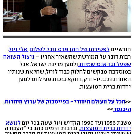
חודשיים
לפטירתו של חתן פרס נובל לשלום, אלי ויזל
.
רבות דובר על המורשת שהשאיר אחריו –
ניצול השואה
שפעל נגד אנטישמיות
ולמען מדינת ישראל. אבל
במוסקבה מבקשים לחלוק כבוד לויזל, שחי את שנותיו
האחרונות בניו-יורק, דווקא בזכות פעילותו למען
יהדות ברית המועצות.
<<
הכל על העולם היהודי - בפייסבוק של ערוץ היהדות.
היכנסו
>>
משנת 1956 ועד 1990 הקדיש ויזל שעה בכל יום
לנושא
יהדות ברית המועצות
, וברבות הימים כתב כי "העבודה
שעשיתי בעניין יהודי ברית המועצות זה הדבר החשוב