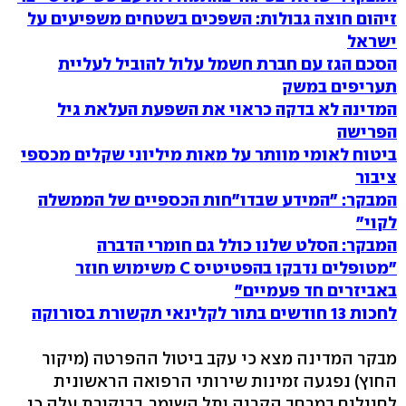
זיהום חוצה גבולות: השפכים בשטחים משפיעים על
ישראל‏
הסכם הגז עם חברת חשמל עלול להוביל לעליית
תעריפים במשק‏
המדינה לא בדקה כראוי את השפעת העלאת גיל
הפרישה‏
ביטוח לאומי מוותר על מאות מיליוני שקלים מכספי
ציבור
‏
המבקר: "המידע שבדו"חות הכספיים של הממשלה
לקוי"‏
המבקר: הסלט שלנו כולל גם חומרי הדברה‏
"מטופלים נדבקו בהפטיטיס C משימוש חוזר
באביזרים חד פעמיים"
לחכות 13 חודשים בתור לקלינאי תקשורת בסורוקה
מבקר המדינה מצא כי עקב ביטול ההפרטה (מיקור
החוץ) נפגעה זמינות שירותי הרפואה הראשונית
לחיילים במרחב הקריה ותל השומר. בביקורת עלה כי