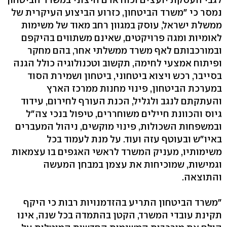
נמסר כי "משרד הביטחון, כזרוע הביצוע העיקרית של
ממשלת ישראל, עוסק במגוון רחב מאוד של משימות
לאומיות ומגה פרויקטים, שאינם משתווים בהיקפם
ובמורכבותם לאף משרד ממשלתי אחר, בהם מחקר
ופיתוח אמצעי לחימה, תקשוב וטכנולוגיה כולל הגנה
בסייבר, רכש ויצוא ביטחוני, ביטחון ושמירת הסוד
במערכת הביטחון, פינוי מחנות ממרכז הארץ
והעתקתם לנגב ולגליל, הכנת העורף לחירום, עידוד
גיוס והכוונת חיילים משוחררים, טיפול בנכי צה"ל
ובמשפחות השכולות, פינוי מוקשים, ניהול המעברים
באיו"ש ובעוטף עזה ועוד. על מנת לעמוד בכל
משימותיו, מעניק המשרד לראשי האגפים בו עצמאות
וגמישות, שמוכיחות את עצמן במבחן המעשה
והתוצאה.
"משרד הביטחון התריע בהזדמנויות רבות כי היקף
תקינת עובדי המשרד, הקטן בהתמדה בכל שנה, אינו