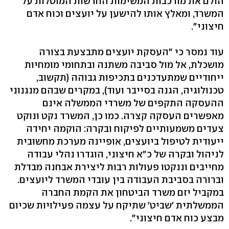
הולם את מורכבות המשימות החדשות המוטלות על
המשרד, ומאלץ אותו להישען על יועצים וכוח אדם
חיצוני".
עוד נמסר כי "העסקת יועצים מתבצעת בצורה
מושכלת, אל מול סביבה משתנה ובתחומי מומחיות
ייחודיים שמתעדכנים בתכיפות גבוהה (תקשוב,
טכנולוגיה, הגנה בסייבר ועוד), במקרים שבהם מנגנוני
ההעסקה התקפים של משרדי הממשלה אינם
מאפשרים העסקה קצרה. כמו כן, המשרד נקט ונוקט
צעדים משמעותיים לפיקוח ובקרה: הוקמה יחידה
ייעודית לטיפול ביועצים, אופיינה מערכת מחשובית
לניהול ובקרה של כ"א חיצוני, הוגדרו נהלי עבודה
מחייבים וננקטו פעולות רבות ליצירת אבחנה מבדלת
וברורה בסביבת העבודה בין עובדי המשרד ליועצים.
במקביל יזם משרד הביטחון את הקמת החברה
הממשלתית 'שביט' שתיקח על עצמה פעילויות שכיום
מבצע כוח אדם חיצוני".