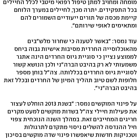
מומחה ומחויב למתן טיפול רפואי מיטבי לכלל החיילים
בכל התפקידים. יתרה מכך, לחיילים במערך הלוחם
קיימת מכסה של תורים ייעודיים השמורים להם
ומתאימים לאופי שירותם".
עוד נמסר: "באשר לטענה כי שחרור מלש"בים
מהאוכלוסייה החרדית מסיבות אישיות גבוה ביחס
לממוצע נציין כי סוגיית גיוס החרדים הינה אתגר
משמעותי לא רק בהיבט הברה"ני ולכן הנושא קשור
לסוגיית גיוס החרדים בכללותה. צה"ל בוחן מספר
חלופות לשם טיוב תהליך המיון של החרדים ובכלל זאת
בהיבט הברה"ני".
על פינוי המוקשים נמסר: "בשנת 2013 הוחלט לעצור
את פעילות חיילי צה"ל בשדות מוקשים למעט מקרים
חריגים המחייבים זאת. במהלך השנה הנוכחית צפוי
חיל ההנדסה להשלים ניסוי מתקדם לתרגולות
וטכניקות חדשות שיאפשרו פינוי שדה מוקשים בסיכון