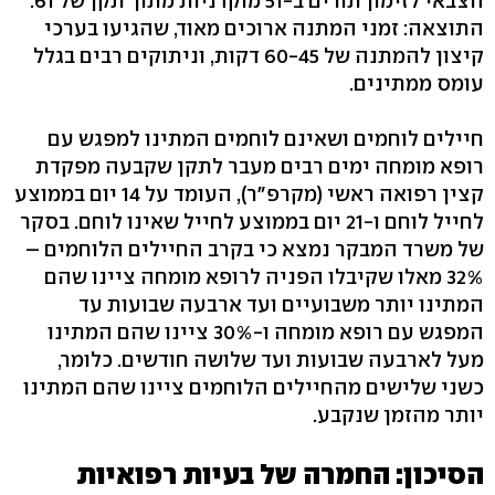
הצבאי לזימון תורים ב-51 מוקדניות מתוך תקן של 61.
התוצאה: זמני המתנה ארוכים מאוד, שהגיעו בערכי
קיצון להמתנה של 60-45 דקות, וניתוקים רבים בגלל
עומס ממתינים.
חיילים לוחמים ושאינם לוחמים המתינו למפגש עם
רופא מומחה ימים רבים מעבר לתקן שקבעה מפקדת
קצין רפואה ראשי (מקרפ"ר), העומד על 14 יום בממוצע
לחייל לוחם ו-21 יום בממוצע לחייל שאינו לוחם. בסקר
של משרד המבקר נמצא כי בקרב החיילים הלוחמים –
32% מאלו שקיבלו הפניה לרופא מומחה ציינו שהם
המתינו יותר משבועיים ועד ארבעה שבועות עד
המפגש עם רופא מומחה ו-30% ציינו שהם המתינו
מעל לארבעה שבועות ועד שלושה חודשים. כלומר,
כשני שלישים מהחיילים הלוחמים ציינו שהם המתינו
יותר מהזמן שנקבע.
הסיכון: החמרה של בעיות רפואיות