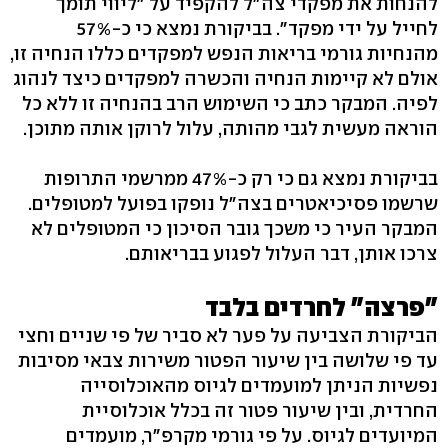
להנחות את מפקדי צה"ל להקפיד על "ליווי תומך
לחייל על ידי מפקד". בביקורת נמצא כי כ-57%
מהנחיות גורמי בריאות הנפש למפקדים כללו הנחיה זו,
אולם לא קיימות הנחיה והכשרה למפקדים כיצד לנהוג
לפיה. המבקר כתב כי השימוש הרב בהנחיה זו ללא כל
הוראה מעשית לגבי מהותה, עלול לרוקן אותה מתוכן.
בביקורת נמצא גם כי רק כ-47% ממרשמי התרופות
שרשמו פסיכיאטרים בצה"ל נופקו בפועל למטופלים.
המבקר העיר כי משכך גובר הסיכון כי המטופלים לא
צרכו אותן, דבר העלול לפגוע בבריאותם.
"פרצה" לחרדים בלבד
הביקורת הצביעה על פער לא סביר של פי שניים וחצי
עד פי שלושה בין שיעור הפטור משירות צבאי מסיבות
נפשיות הניתן למועמדים לגיוס מהאוכלוסייה
החרדית, ובין שיעור פטור זה בכלל אוכלוסיית
המיועדים לגיוס. על פי גורמי מקרפ"ר, מועמדים