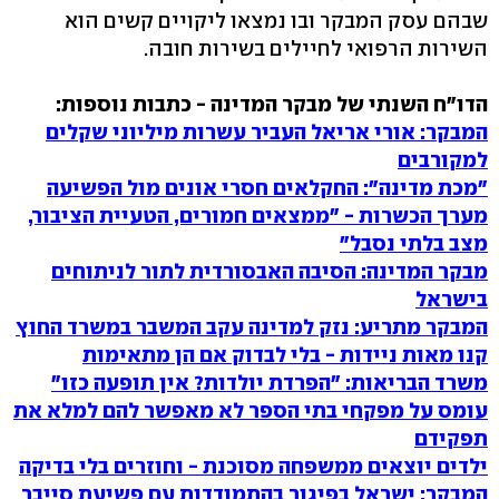
שבהם עסק המבקר ובו נמצאו ליקויים קשים הוא
השירות הרפואי לחיילים בשירות חובה.
הדו"ח השנתי של מבקר המדינה - כתבות נוספות:
המבקר: אורי אריאל העביר עשרות מיליוני שקלים
למקורבים
"מכת מדינה": החקלאים חסרי אונים מול הפשיעה
מערך הכשרות - "ממצאים חמורים, הטעיית הציבור,
מצב בלתי נסבל"
מבקר המדינה: הסיבה האבסורדית לתור לניתוחים
בישראל
המבקר מתריע: נזק למדינה עקב המשבר במשרד החוץ
קנו מאות ניידות - בלי לבדוק אם הן מתאימות
משרד הבריאות: "הפרדת יולדות? אין תופעה כזו"
עומס על מפקחי בתי הספר לא מאפשר להם למלא את
תפקידם
ילדים יוצאים ממשפחה מסוכנת - וחוזרים בלי בדיקה
המבקר: ישראל בפיגור בהתמודדות עם פשיעת סייבר