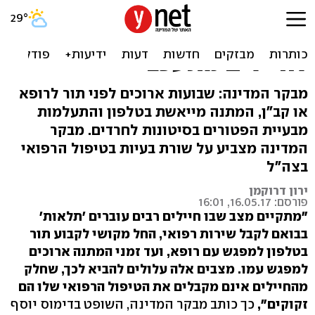
77% מהחרדים שנבדקו קיבלו
פטור נפשי, טיפול רפואי
לחיילים מתעכב
מבקר המדינה: שבועות ארוכים לפני תור לרופא
או קב"ן, המתנה מייאשת בטלפון והתעלמות
מבעיית הפטורים בסיטונות לחרדים. מבקר
המדינה מצביע על שורת בעיות בטיפול הרפואי
בצה"ל
ירון דרוקמן
פורסם: 16.05.17, 16:01
"מתקיים מצב שבו חיילים רבים עוברים 'תלאות'
בבואם לקבל שירות רפואי, החל מקושי לקבוע תור
בטלפון למפגש עם רופא, ועד זמני המתנה ארוכים
למפגש עמו. מצבים אלה עלולים להביא לכך, שחלק
מהחיילים אינם מקבלים את הטיפול הרפואי שלו הם
זקוקים",
כך כותב מבקר המדינה, השופט בדימוס יוסף