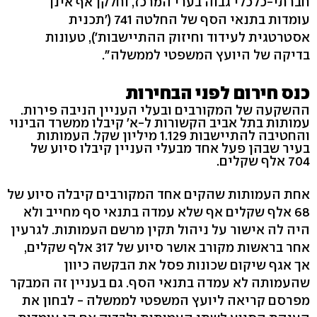
חברתי-כלכלי גבוה בערי המרכז, וחלקן אף אינן
עומדות בתנאי הסף של החלטה 741 ('תכנית
אסטרטגית לעידוד וחיזוק ההתיישבות'), טעונות
בדיקה של היועץ המשפטי לממשלה".
כנס חירום לפני הבחירות
ההשקעה של המקורבים ובעלי העניין הניבה פירות.
עמותות בתל אביב הקשורות ל-א' קיבלו ממשרד הבינוי
והחטיבה להתיישבות 1.129 מיליון שקל. העמותות
בעיר שבהן פעל אחד מבעלי העניין קיבלו סיוע של
704 אלף שקלים.
אחת העמותות שהקים אחד המקורבים קיבלה סיוע של
68 אלף שקלים אף שלא עמדה בתנאי סף מחייב ולא
היה לה אישור על ניהול תקין מרשם העמותות. לגרעין
אחר בראשות מקורב אושר סיוע של 317 אלף שקלים,
אך אגף שיקום שכונות פסל את הבקשה כיוון
שהעמותה לא עמדה בתנאי הסף. גם בעניין זה המבקר
מפרסם קריאה ליועץ המשפטי לממשלה - לבחון את