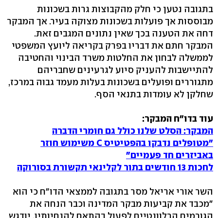
בתגובה נטען כי חלק מהקבוצות גרות בשכונות
מבוססות אך פועלות בשכונות מצוקה בעיר. אך המבקר
דחה את הטענה בכך שאין נתונים המגבים זאת.
המבקר חתם את דבריו בפרק בקריאה ליועץ המשפטי
לממשלה לבחון את החלטות משרד הבינוי והחטיבה
להתיישבות להעניק סיוע לגרעינים שחבריהם
מתגוררים ופועלים בשכונות בעלות מעמד גבוה במרכז,
שחלקן לא עומדות בתנאי הסף.
עוד בדו"ח המבקר:
המבקר: הסלט שלנו כולל גם חומרי הדברה‏
"מטופלים נדבקו בהפטיטיס C משימוש חוזר
באביזרים חד פעמיים"
לחכות 13 חודשים בתור לקלינאי תקשורת בסורוקה
השר אורי אריאל מסר בתגובה לממצאי הדו"ח כי הוא
"מכבד את קביעות מבקר המדינה וכבר הנחה את
הגורמים הרלוונטיים לפעול בהתאם להנחיותיו. יודגש