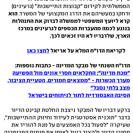
הממשלתית לקידום "קבוצות התיישבות" (גרעינים)
ודחקו במעשיהם את הדרג המקצועי של המשרד.
הוא
קרא ליועץ המשפטי לממשלה לבדוק את התנהלות
בנוגע לכמה מהעברות הכספים לגרעינים במרכז
הארץ, שלדבריו לא היו זכאים לכך.
לקריאת הדו"ח המלא על אריאל
לחצו כאן
הדו"ח השנתי של מבקר המדינה - כתבות נוספות:
"מכת מדינה": החקלאים חסרי אונים מול הפשיעה
מערך הכשרות - "ממצאים חמורים, הטעיית הציבור,
מצב בלתי נסבל"
הסיבה האבסורדית לתור לניתוחים בישראל
ברקע דבריו של המבקר ניצבת החלטת קבינט הדיור
בדבר "תוכנית אסטרטגית לעידוד וחיזוק ההתיישבות",
שעיקרה "לפעול בכל האמצעים על מנת להוריד את
מחירי הדיור ולהציב כיעד לאומי את פיתוח הפריפריה