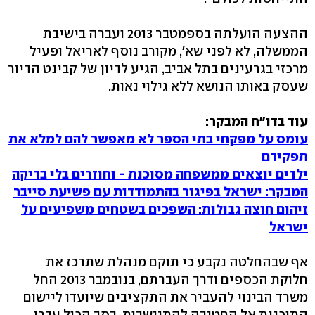
ההצעה הועלתה בספמטבר 2013 ועברה בישיבת
הממשלה, לא לפני שא', מקורב נוסף לאריאל ופעיל
מרכזי בגרעינים בתל אביב, הגיע לדיון של קבינט הדיור
שעסק באותו הנושא ללא גילוי נאות.
עוד בדו"ח המבקר:
עומס על מפקחי בתי הספר לא מאפשר להם למלא את
תפקידם
ילדים יוצאים ממשפחה מסוכנת - וחוזרים בלי בדיקה
המבקר: ישראל בפיגור בהתמודדות עם פשיעת סייבר
זיהום חוצה גבולות: השפכים בשטחים משפיעים על
ישראל‏
אף שבהחלטה נקבע כי תוקם מנהלת שתרכז את
חלוקת הכספים ודרך העברתם, בנובמבר 2013 החל
משרד הבינוי להעביר את התקציבים שיועדו ליישום
התוכנית אל החטיבה להתיישבות. בסך הכול עברו