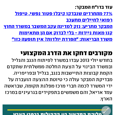
עוד בדו"ח המבקר:
77% מהחרדים שנבדקו קיבלו פטור נפשי, טיפול
רפואי לחיילים מתעכב
המבקר מתריע: נזק למדינה עקב המשבר במשרד החוץ
קנו מאות ניידות - בלי לבדוק אם הן מתאימות
משרד הבריאות: "הפרדת יולדות? אין תופעה כזו"
מקורבים דחקו את הדרג המקצועי
בחודש יולי 2013 עבדו במשרד לפיתוח הנגב והגליל
ובמשרד הבינוי על הצעת החלטה ממשלתית שתקדם
הקמת קבוצות התיישבות בנגב, בגליל ובפריפריה.
מבדיקת המבקר עולה כי טיוטת ההצעה הועברה על
ידי המשרד לכמה חברי מרכז מפלגת תקומה, שבראשה
עמד אריאל, והם משמשים בתפקידים בגרעינים במרכז
הארץ.