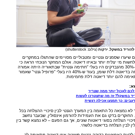
להוריד במשקל. ירקות
(צילום: shutterstock)
ם שיערו שסמנים גנטיים ומטבוליים מסויימים שהתגלו במחקרים
לחשות מי יצליח יותר ובאיזו דיאטה. אולם המחקר הנוכחי הראה כי
זה לא המקרה: כ-30% מהנבדקים היו בעלי "חתימה גנטית" שבתאוריה היתה אמורה
להצביע על הצלחה בדיאטה דלת שומן, בעוד ש-40% היו בעלי "פרופיל גנטי" שאמור
תאימה להם יותר דיאטה דלת פחמימות.
א:
וריד במשקל? זה מה שתצטרכו לעשות
עבים: כך תמנעו אכילה רגשית
א נמצאה כל התאמה בין המערך הגנטי לבין סיכויי ההצלחה בכל
חוקרים בדקו גם את העמידות להורמון אינסולין, שבעבר נחשב
כויי הצלחה בסוגי דיאטות שונים, אך גם הפעם – לא נמצא קשר בין
ין לבין הצלחה בדיאטה כלשהי.
 לדעת באמצעות בדיקה גנטית פשוטה איזו דיאטה מתאימה לך