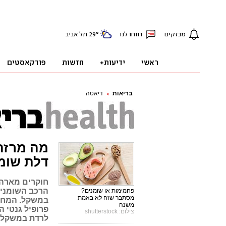
בריאות
דיאטה
מה מרזה 
דלת שומ
חוקרים מארה"
הרכב השומנים
פחמימות או שומנים?
מסתבר שזה לא באמת
במשקל. המחקר
משנה
פרופיל גנטי ה
צילום: shutterstock
לרדת במשקל הי