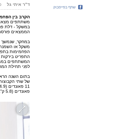
ד"ר איתי גל
פור
שתף בפייסבוק
הקרב בין הפחמי
משתתפים מצאו א
במשקל - דלת פחמ
הממצאים פורסמו ב
משקל או השמנת 
הפחמימות בתפרי
התפריט בירקות 
לפני תחילת המח
בתום השנה הראו
של שתי הקבוצות
פאונדים (5.8 ק"ג).