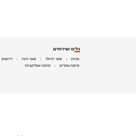
כלים ושירותים
מניות
שער הדולר
שער היורו
דרושים
|
|
|
|
פיתוח אתרים
פיתוח אפליקציות
|
|