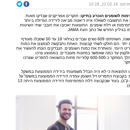
סם: 22.02.18, 10:28
מות לשומנים הוכרע בתיקו:
חוקרים אמריקנים שבדקו מאות
ת התשובה לשאלה איזו דיאטה מביאה לירידה הגדולה ביותר
ימות או דלת שומנים. התוצאות יאכזבו את חובבי שתי השיטות.
גיליון החדש של כתב העת JAMA.
במחקר, שנמשך שנה, השתתפו 609 נשים וגברים בגילאי 18 עד 50 שסבלו מעודף
יתר. הם חולקו לשתי קבוצות: האחת נתבקשה לצמצם את כמות
ט היומי, והאחרת את כמות השומנים. הנבדקים הונחו להעשיר את
ולקצץ עד כמה שאפשר במזונות מעובדים. בממוצע צרכו
המשתתפים במהלך המחקר כ-600-500 קלוריות פחות בהשוואה לתפריט שצרכו
קר.
 התוצאות כי לא היה הבדל משמעותי בירידה הממוצעת במשקל
: בקבוצת התפריט דל השומן עמדה הירידה הממוצעת במשקל על
11 פאונדים (4.9 ק"ג), בעוד שבקבוצה דלת הפחמימות הירידה הממוצעת היתה 13