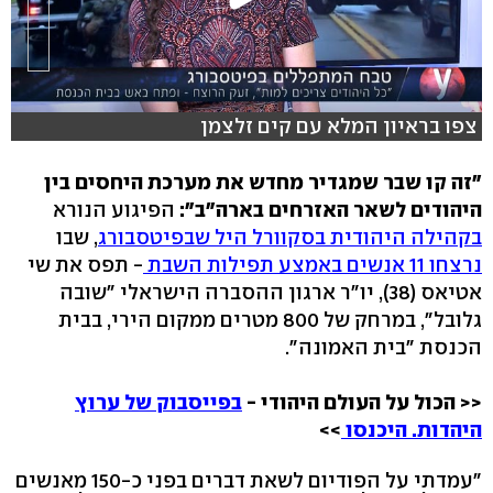
צפו בראיון המלא עם קים זלצמן
"זה קו שבר שמגדיר מחדש את מערכת היחסים בין
היהודים לשאר האזרחים בארה"ב":
הפיגוע הנורא
בקהילה היהודית בסקוורל היל שבפיטסבורג
, שבו
נרצחו 11 אנשים באמצע תפילות השבת
- תפס את שי
אטיאס (38), יו"ר ארגון ההסברה הישראלי "שובה
גלובל", במרחק של 800 מטרים ממקום הירי, בבית
הכנסת "בית האמונה".
<< הכול על העולם היהודי -
בפייסבוק של ערוץ
היהדות. היכנסו
>>
"עמדתי על הפודיום לשאת דברים בפני כ-150 מאנשים