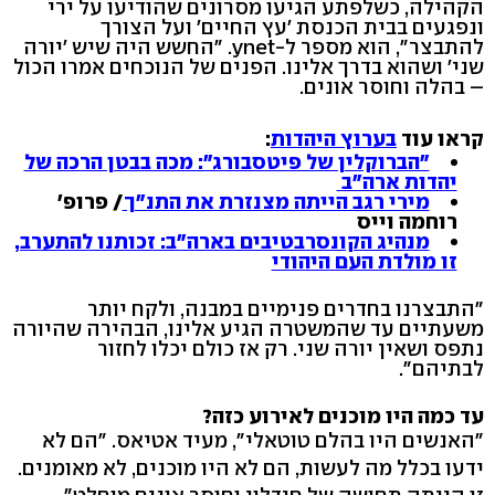
הקהילה, כשלפתע הגיעו מסרונים שהודיעו על ירי
ונפגעים בבית הכנסת 'עץ החיים' ועל הצורך
להתבצר", הוא מספר ל-ynet. "החשש היה שיש 'יורה
שני' ושהוא בדרך אלינו. הפנים של הנוכחים אמרו הכול
– בהלה וחוסר אונים.
קראו עוד
ב
ערוץ היהדות
:
"הברוקלין של פיטסבורג": מכה בבטן הרכה של
יהדות ארה"ב
מירי רגב הייתה מצנזרת את התנ"ך
/ פרופ'
רוחמה וייס
מנהיג הקונסרבטיבים בארה"ב: זכותנו להתערב,
זו מולדת העם היהודי
"התבצרנו בחדרים פנימיים במבנה, ולקח יותר
משעתיים עד שהמשטרה הגיע אלינו, הבהירה שהיורה
נתפס ושאין יורה שני. רק אז כולם יכלו לחזור
לבתיהם".
עד כמה היו מוכנים לאירוע כזה?
"האנשים היו בהלם טוטאלי", מעיד אטיאס. "הם לא
ידעו בכלל מה לעשות, הם לא היו מוכנים, לא מאומנים.