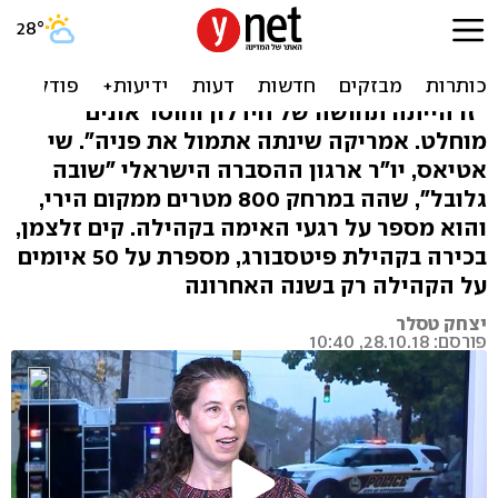
"זה קו שבר בין הקהילה
היהודית לארה"ב"
"זו הייתה תחושה של חידלון וחוסר אונים
מוחלט. אמריקה שינתה אתמול את פניה". שי
אטיאס, יו"ר ארגון ההסברה הישראלי "שובה
גלובל", שהה במרחק 800 מטרים ממקום הירי,
והוא מספר על רגעי האימה בקהילה. קים זלצמן,
בכירה בקהילת פיטסבורג, מספרת על 50 איומים
על הקהילה רק בשנה האחרונה
יצחק טסלר
פורסם: 28.10.18, 10:40