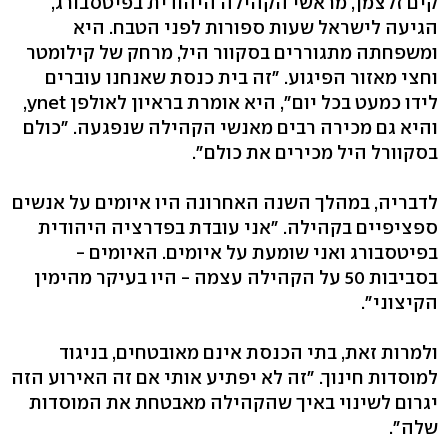
קים זלצמן, מראשי הקהילה היהודית בפיטסבורג,
הגיעה לישראל שעות ספורות לפני הטבח. היא
ומשפחתה מתגוררים בסקוור היל, מרחק של קילומטר
וחצי מאזור הפיגוע. "זה בית כנסת שאנחנו עוברים
לידו כמעט בכל יום", היא אומרת בראיון לאולפן ynet,
והיא גם מכירה רבים מאנשי הקהילה שנפגעה. "כולם
בסקוורל היל מכירים את כולם".
לדבריה, במהלך השנה האחרונה היו איומים על אנשים
ספציפיים בקהילה. "אני עובדת בפדרציה היהודית
בפיטסבורג ואני שומעת על איומים. האיומים -
בסביבות 50 על הקהילה עצמה - היו בעיקר מהימין
הקיצוני".
ולמרות זאת, בתי הכנסת אינם מאובטחים, בניגוד
למוסדות חינוך. "זה לא יפתיע אותי אם זה האירוע הזה
יגרום לשינוי באיך שהקהילה מאבטחת את המוסדות
שלה".