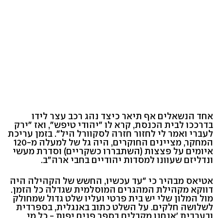
אחד הנשאלים אף תיאר כיצד נהג רכב עצר לידו
בדרככו לבית הכנסת, קרא לו "יהודי טיפש", ואז "ירק
לעברי ואמר לי לחזור חזרה לסקוורל היל". בזמן עריכת
המחקר, מציינים החוקרים, היה גל של למעלה מ-120
איומים על פצצות (השתבררו כשקריים) וסדרת מעשי
ונדליזם שעוונו למסדות יהודיים בחבי ארה"ב.
אטיאס מבהיר כי "עד עכשיו, החשש של הקהילה היה
דווקא מקהילת המהגרים המוסלמית שגדלה כל הזמן.
מול המלון שלי יש בית פרטי ועליו שלט גדול שמחולק
לשלושה חלקים. על השלט כתוב באנגלית, בספרדית
ובערבית 'אנחנו מקבלים בספר פנים יפות - כל מי