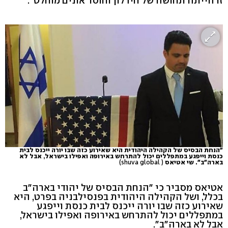
זו הייתה תחושה של חידלון וחוסר אונים מוחלט".
"הנחת הבסיס של הקהילה היהודית היא שאירוע כזה שבו יורה ייכנס לבית
כנסת וייפגע במתפללים יכול להתרחש באירופה ואפילו בישראל, אבל לא
בארה"ב". שי אטיאס
( shuva global)
אטיאס מסביר כי "הנחת הבסיס של יהודי בארה"ב
בכלל, ושל הקהילה היהודית בפנסילבניה בפרט, היא
שאירוע כזה שבו יורה ייכנס לבית כנסת וייפגע
במתפללים יכול להתרחש באירופה ואפילו בישראל,
אבל לא בארה"ב".