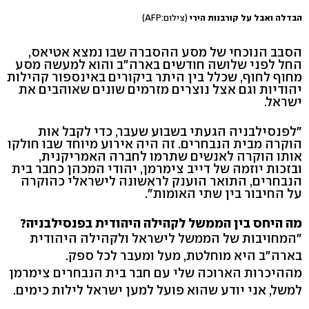
הבדלה ואבל על קורבנות הירי
(צילום:AFP)
הסבב הנוכחי של מסע ההסברה שבו נמצא אטיאס,
החל לפני שלושה חודשים בארה"ב והוא למעשה מסע
מחוף לחוף, שכלל בין היתר ביקורים באינספור קהילות
יהודיות וגם אצל נוצרים מזרמים שונים שאוהבים את
ישראל.
"לפנסילבניה הגעתי בשבוע שעבר, כדי לקבל אות
הוקרה מבית הנבחרים. זה היה אירוע מיוחד שבו חולקו
אותו הוקרה לאנשים שתרמו לחברה האמריקנית,
ובזכות יוזמה של דייב צימרמן, יהודי המכהן כחבר בית
הנבחרים, התואר הוענק לראשונה לישראלי כהוקרה
על החיבור בין שתי האומות".
מה היחס בין הממשל לקהילה היהודית בפנסילבניה?
"המחויבות של הממשל לישראל ולקהילה היהודית
בארה"ב היא מוחלטת, מעל ומעבר לכל ספק.
מההיכרות הארוכה שלי עם חבר בית הנבחרים צימרמן
למשל, אני יודע שהוא פועל למען ישראל לילות כימים.