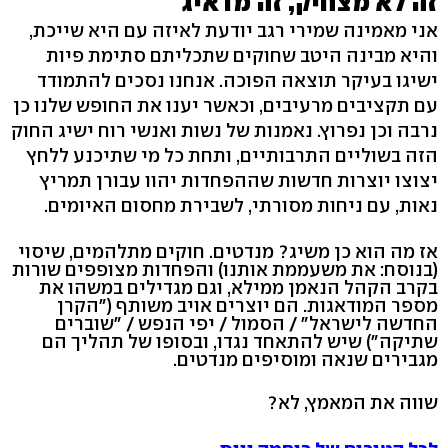
זה לא מצחיק, זה מדאיג
אני מאמינה שמירי רגב יודעת לאיזה עם היא שייכת,
והיא מבינה היטב שחוקים שתכליתם סתימת פיות
ישיגו בעיקר תוצאה הפוכה. אנחנו נסכים להתמודד
עם תקציבים מרעיבים, וכאשר יענו את החופש שלנו כן
נרבה וכן נפרוץ. נאמנות של נשות ואנשי רוח ישיג החוק
הזה בשוליים התרבותיים, ותחת כל מי שתיכנע ללחץ
יצוצו יוצרות חדשות שההפחדות יהוו עבורן תמריץ
נאות, עם ניחות מסורתי, לשבירת מחסום האיומים.
אז מה הוא כן משיג? מנדטים. חוקים מתלהמים, שיסוי
(בנוסח: את משעממת אותנו) והפחדות מצופפים שורות
בקרב הקהל הנאמן ממילא, וגם מגדילים במשהו את
מספר המודאגות. הם יוצרים אויב משותף ("הקרן
החדשה לישראל" / הסמול / יפי הנפש / "שוברים
שתיקה") שיש להתאחד נגדו, ובסופו של תהליך הם
מגבירים שנאה ומוסיפים מנדטים.
שווה את המאמץ, לא?