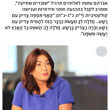
אברהם עושה לאלוהים תרגיל "שוברים שתיקה",
ומסרב לקבל בהכנעה חוסר מידתיות וענישה
קולקטיבית: (י"ח, כ"ג-כ"ה): "הַאַף תִּסְפֶּה צַדִּיק עִם
רָשָׁע... חָלִלָה לְּךָ מֵעֲשֹׂת כַּדָּבָר הַזֶּה לְהָמִית צַדִּיק עִם
רָשָׁע וְהָיָה כַצַּדִּיק כָּרָשָׁע. חָלִלָה לָּךְ. הֲשֹׁפֵט כָּל הָאָרֶץ לֹא
יַעֲשֶׂה מִשְׁפָּט".