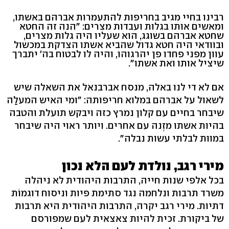
רבינו בחיי מגיב בחריפות להתעמרות אברהם באשתו,
ומאשים אותו בגלות ועבדות מצרים: "הנה זה החטא
שחטא אברהם בשוגג, הוא שעליו היה גלות מצרים,
ובוודאי היה חטא גדול שהביא אשתו הצדקת במכשול
עוון מפני פחדו פן יהרגוהו, והיה לו לבטוח בה' יתברך
שיציל אותו ואת אשתו".
אם לא די לנו באלה, מנסח אברבנאל את השאלה שיש
לשאול על אברהם במלוא חריפותה: "ומי האיש המעלַה
שיבחר בחיים עם קלון נמרץ כזה ויבקש תועלת והטבה
בהיות אשתו מזְנה עם אחרים. ויותר ראוי היה שיבחר
במוות לבלתי עשות נבלה".
מירי רגב, נולדת לעם הלא נכון
בכל אלפי שנות חייה, התרבות היהודית לא ניהלה
משרד תרבות ונלחמה נגד סתימת פיות וניסוח דוגמוֹת
דתיות. מירי רגב יקרה, התרבות היהודית היא תרבות
של ביקורת. זכית להיות צאצאית לעם שמפורסם