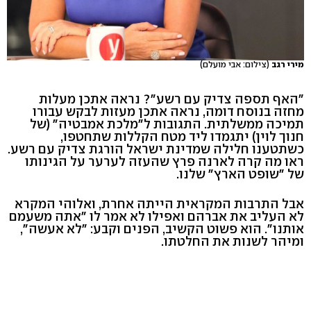
מירי רגב
(צילום: אבי מועלם)
"האף תספה צדיק עם רשע"? נראה אתכן מעלות
מחזה בנוסח דומה, נראה אתכן מעזות לבקש עבורו
תמיכה ממשלתית. התגובות ל"מלכת אמבטיה" (של
חנוך לוין) יתגמדו ליד מטח הקללות שתחטפו,
כשתטענו חלילה שמדינת ישראל הורגת צדיק עם רשע.
ראו מה קרה לארנה פרץ שהעזה לערער על הגינותו
של "שופט הארץ" שלנו.
אבל התרבות המקראית הייתה אחרת, ואלוהי המקרא
לא העליב את אברהם ואפילו לא אמר לו "אתה משעמם
אותנו". הוא פשוט הקשיב, הפנים וקבע: "לא אעשה",
ומיהר לשנות את החלטתו.