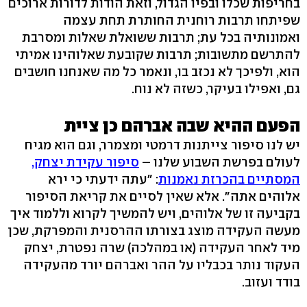
בחריפות שכלו ובפיו הגדול, וזאת הודות לדורות ארוכים
שפיתחו תרבות רוחנית החותרת תחת עצמה
ואמונותיה בכל עת; תרבות ששואלת שאלות ומסרבת
להתרשם מתשובות; תרבות שקובעת שאלוהינו אמיתי
הוא, ולפיכך לא נכזב בו, ונאמר כל מה שאנחנו חושבים
גם, ואפילו בעיקר, כשזה לא נוח.
הפעם ההיא שבה אברהם כן ציית
יש לנו סיפור צייתנות דרמטי ומצמרר, וגם הוא מגיח
לעולם בפרשת השבוע שלנו –
סיפור עקידת יצחק,
המסתיים בהכרזת נאמנות
: "עתה ידעתי כי ירא
אלוהים אתה". אלא שאין לסיים את קריאת הסיפור
בקביעה זו של אלוהים, ויש להמשיך לקרוא וללמוד איך
מעשה העקידה מוצג בצורתו ההרסנית והמפרקת, שכן
מיד לאחר העקידה (או במהלכה) שרה נפטרת, יצחק
העקוד נותר בכבליו על ההר ואברהם יורד מהעקידה
בודד ועזוב.