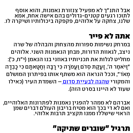
אבל התנ"ך לא מפעיל צנזורת נאמנות, והוא אוסף
לתוכו רגעים קטנים-גדולים בהם אישה אחת, אמא
שלנו, צחקה על אלוהים, פקפקה ביכולותיו ושיקרה לו.
אתה לא פייר
במרחק נשימות ספורות מהצחוק והבהלה של שרה
ניצב, לגאוות הדורות, מבחן הנאמנות השני. אלוהים
מחליט לגלות את תכניותיו באוזני בנו הנאמן (י"ח, כ'):
"וַיֹּאמֶר ה', זַעֲקַת סְדֹם וַעֲמֹרָה כִּי רָבָּה וְחַטָּאתָם כִּי כָבְדָה
מְאֹד", וככל הנראה הוא משתף אותו בפיתרון המושלם
והמקורי
שהגה לבעיית סדום
– השמדת העיר (כאילו
שעוד לא היינו בסרט הזה).
אברהם לא ממהר להפגין נאמנות לפתרונות האלוהיים,
ואם לא די בכך הוא מטיח בריבון העולם דברים שמן
הראוי שישללו ממנו תקציב תרבות אלוהי.
תרגיל "שוברים שתיקה"