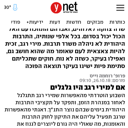
מירי רגב הייתה מצנזרת את
התנ"ך
שרה צחקה לאלוהים, ואברהם התווכח עם האל
הכול יכול בסדום. בכל אלפי שנותיה, התרבות
היהודית לא ניהלה משרד תרבות. מירי רגב, זכית
להיות צאצאית לעם שאומר מה שהוא חושב גם,
ואפילו בעיקר, כשזה לא נוח. חוקים שתכליתם
סתימת פיות ישיגו בעיקר תוצאה הפוכה
פרופ' רוחמה וייס
פורסם: 26.10.18, 09:10
אם למירי רגב היו גלגלים
השבוע הוטרדתי מהאפשרות שמירי רגב תתגלגל
לאחור במנהרת הזמן, ותפקד על תקציבי התרבות
היהודית בימים שבהם נוצר התנ"ך. דאגתי מהאפשרות
שרגב תפעיל עליהם את התיקון לחוק התרבות
והאומנות, מה שאולי היה גורם ליוצרים לגנוז את