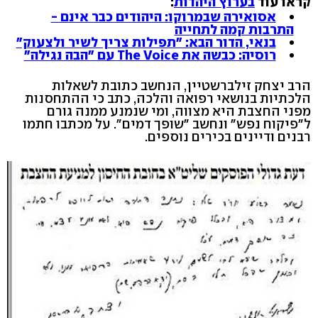
קראו עוד
ב
ערוץ היהדות
:
אסואירה שבמרוקו: היהודים כבר אינם -
התרבות קמה לתחייה
בנאי, הדור הבא: "תפילות צריך לשיר ולצעוק"
רוסיה: כבשה את The Voice עם "הבה נגילה"
הרב יצחק זילברשטיין, הנחשב כתובת לשאלות
הלכתיות בנושאי רפואה והלכה, כתב כי ההתחסנות
מפני החצבת היא מצווה, ומי שנמנע ממנה גורם
ל"פיקוח נפש" ונחשב "שופך דמים". על מכתבו חתמו
רבנים ודיינים בכירים נוספים.