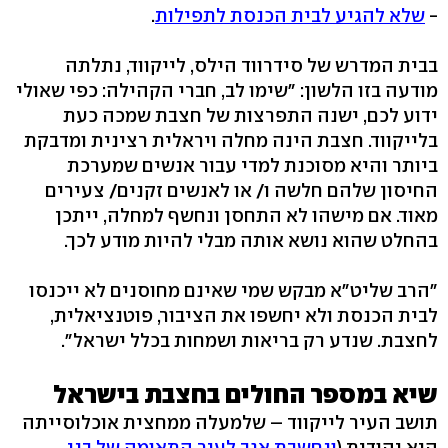
-
שלא להגיע לבית הכנסת לתפילות
.
בבית המדרש של סידרווד הילס, לייקווד, נתלתה
מודעה בזו הלשון: "שימו לב, חברי הקהילה: כפי שאולי
ידוע לכם, ישנה התפרצות של חצבת שמכה כעת
בלייקווד. חצבת הינה מחלה ויראלית רצינית ומדבקת
ביותר והיא מסוכנת למדי עבור אנשים שמערכת
החיסון שלהם חלשה ו/ או לאנשים זקנים/ צעירים
מאוד. אם מישהו לא התחסן ונחשף למחלה, ייתכן
בהחלט שהוא נושא אותה מבלי להיות מודע לכך.
"הרב שליט"א מבקש שמי שאינם מחוסנים לא ייכנסו
לבית הכנסת ולא יחשפו את הציבור, פוטנציאלית,
לחצבת. שנדע רק בריאות ושמחות בכלל ישראל".
שיא במספר החולים בחצבת בישראל
תושב העיר לייקווד – שלמעלה ממחצית אוכלוסייתה
היא יהודית (
ונחשבת אגב לעיר התאומה של בני