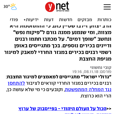
רבנים בכירים: מי שלא מחסן
נגד חצבת - כמו רוצח
הרב יצחק זילברשטיין כתב כי ההתחסנות היא
מצווה, ומי שנמנע ממנה גורם ל"פיקוח נפש"
ונחשב "שופך דמים". על מכתבו חתמו רבנים
ודיינים בכירים נוספים. בכך מתגייסים באופן
רשמי רבנים בכירים במגזר החרדי למאבק למיגור
מגיפת החצבת
קובי נחשוני
פורסם: 08.11.18, 19:16
"גדולי ישראל" מתגייסים למאמצים למיגור החצבת
:
רבנים בכירים במגזר החרדי קוראים לציבור
להתחסן
נגד המחלה המתפשטת
, וקובעים כי מי שלא עושה כן,
הרי הוא כרוצח.
<<
הכול על העולם היהודי - בפייסבוק של ערוץ