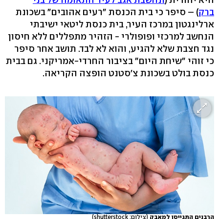
ברק
) – סיפר כי בית הכנסת "רעים אהובים" בשכונת
ארלינגטון במרכז העיר, בית כנסת ליטאי ישיבתי
הנחשב למרכזי ופופולרי - הזהיר מתפללים ללא חיסון
נגד חצבת שלא להגיע, והוא לא לבד. תושב אחר סיפר
כי זוהי "שיחת היום" בציבור החרדי-אמריקני. גם בבית
כנסת בולט בשכונת צ'סטנט הופצה הקריאה.
הרבנים התגייסו למאבק
(צילום: shutterstock)