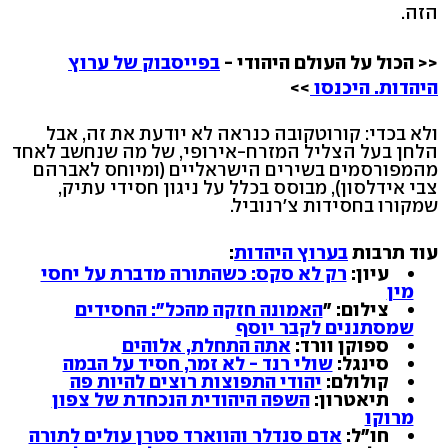
הזה.
<< הכול על העולם היהודי -
בפייסבוק של ערוץ
היהדות. היכנסו
>>
ולא בכדי: קורוטקובה כנראה לא יודעת את זה, אבל
הלחן בעל הצליל המזרח-אירופי, של מה שנחשב לאחד
מהמפורסמים בשירים הישראליים (ומיוחס לאברהם
צבי אידלסון), מבוסס בכלל על ניגון חסידי עתיק,
שמקורו בחסידות צ'רנוביל.
עוד תרבות
בערוץ היהדות
:
עיון:
רק לא סקס: כשהתורה מדברת על יחסי
מין
צילום: "
האמונה חזקה מהכל": החסידים
שמסתננים לקבר יוסף
ספוקן וורד:
אתה התחלת, אלוהים
סינגל:
שולי רנד - לא זמר, חסיד על הבמה
קולולם:
יהודי התפוצות רוצים להיות פה
תיאטרון:
השפה היהודית הנכחדת של צפון
מרוקו
חו"ל:
אדם סנדלר והווארד סטרן עולים לתורה