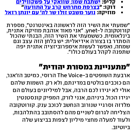
קליפ:
ישתבח שמו: שוואקי על פשקווילים
דוקו: "
בצרפת מתרחש קרב על התודעה
"
מוזיקה:
נוער משבט זולו שר לה' עם יונתן רזאל
"שמעתי את השיר הזה לראשונה באינטרנט", מספרת
קורוטקובה ל-ynet. "אני מאוד אוהבת מוזיקה אתנית,
בינלאומית. כששמעתי את השיר הזה, הבנתי שהכול
הסתדר בו בצורה אידיאלית: יש בלחן הזה עצב וגם
שמחה, ואפשר לעשות אימפרוביזציה אתנית יפה
שתפנה לקהל בעולם כולו".
"מתעניינת במסורת יהודית"
ארבעת השופטים ב-The Voice הרוסי, כמיטב הז'אנר,
הם כוכבים בולטים במדינתם, ולא רק. השמות שלהם
אולי לא יגידו לכם הרבה, אבל למיליונים בעולם הם
יגידו הכול. ביניהם, אנני לורק, המפיק קונסטנטין
מלדזה וסרגיי שנורוב הנחשב לכוכב ענק. קורוטקובה
הצליחה לגרום לשניים מהם להסתובב בהתלהבות,
ולעוד למעלה מחצי מיליון לצפות בביצוע שלה
ביוטיוב.