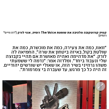
קטיה קורוטקובה מלהיבה את שופטת The Voice רוסיה, אנני לורק
("דה ווייס"
רוסיה)
"וואוו, כמה את צעירה, כמה את מוכשרת, כמה את
שולטת בקול, באיזה ביטחון את שרה", החמיאה לה
לורק. "את מדהימה ואהיה מאושרת אם תהיי בקבוצה
שלי ונעבוד ביחד". ומלדזה אמר: "נדמה לי ששמעתי
משהו גרוזיני בשיר הזה, או שאולי יש שורשים יהודיים.
זה היה כל כך מרגש, עד שעברה בי צמרמורת".