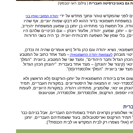
ת גם באוניברסיטה העברית
( צילום: רועי ינובסקי)
ם לפני שהמקדש טוהר ונחנך מחדש על ידי
יהודה המקבי ואחיו בני
 במשפחת חשמונאי בדור ההוא לא דבקו שמות יווניים, אף שהיו
ודה, וכל חמשת בני מתתיהו בן יוחנן בן שמעון ממשפחת יהויָריב,
 – יוחנן, שמעון, יהודה, אלעזר ויונתן – וגם הכינויים שלהם היו
ים), בלי שמץ של השפעה תרבותית-יוונית. כך היה בשני הדורות
חשמונאי, נשיא יהודה וגם כהן גדול (ויש אומרים שהיה זה נכדו),
טוי מובהק
– מצד אחד כתוב על המטבע
לעצמאות יהודה החשמונאית
הכהן הגדול וחבר היהודים", ומצד שני של המטבע, ביוונית: "המלך
ינאי (קיצור של יהונתן) – מצד אחד בעברית: "יהונתן הכהן הגדול
מצד שני ביוונית: "המלך אלכסנדרו(ס)".
ם אדם ביהודה החשמונאית על יוחנן-הורקנוס (לא הראשון ולא
לכסנדר-ינאי. זו המצאה של היסטוריונים. במקורות העבריים, תמיד
יהונתן או ינאי, שלומציון, מתתיהו ויהודה. במקורות היווניים, לעומת
ו יוספוס, הורקנוס, אלכסנדרוס, אלכסנדרה, אנטיגונוס
רית
נאי ושלומציון נקראים תמיד בשמותיהם העבריים, אבל בניהם כבר
 תמיד הורקנוס ואריסטובולוס, בעוד ששמותיהם העבריים, יוחנן
חו (אולי נשמרו רק לבית המקדש או לבית הכנסת?).