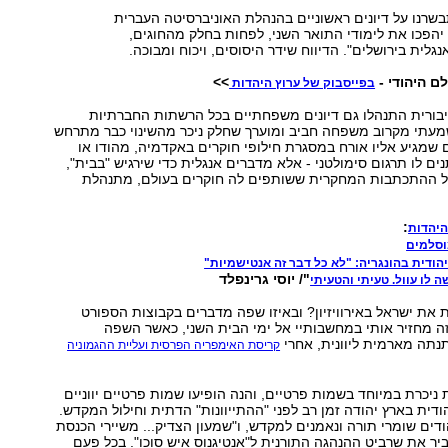
רנו על דיונים ראשוניים בהנהלת האוניברסיטה העברית
 יהפכו את לימודי התואר השני, לפחות בחלק מהחוגים,
גלית בירושלים". הדיווח שידר היסוסים, ויכוח ומבוכה.
ם היהודי -
>>
בפייסבוק של ערוץ היהדות
בורית התנהלו גם דיונים משפחתיים בכל הרשתות החברתיות
שמעתי מקרוב משפחה חביב ומוערך שחלק ניכר מהשינוי כבר מתרחש
 שמגיע אליו אורח במסגרת חילופי חוקרים באקדמיה, מהודו או
ים לו תרגום סימולטני - אלא מדברים אנגלית כדי שירגיש "בבית",
ל ההתכתבות המחקרית ששותפים לה חוקרים בעולם, מתנהלת
:
היהדות
סלמים
הודית בהונגריה: "לא כל דבר זה אנטישמיות"
"/ יוסי גרינפלד
לו עוול. טעיתי והטעיתי
ת את ישראל באירוויזיון? ובאיזו שפה מדברים בקבוצות הספורט
ה מחזיר אותי במחשבותיי אל ימי הבית השני, כאשר השפה
נתה מארמית ליוונית, אחרי
קריסת האימפריה הפרסית ועליית ההגמוניה
יכרת במיוחד בשמות פרטיים, והנה הופיעו שמות פרטיים יווניים
דית בארץ יהודה זמן רב לפני "ההתייוונות" הדתית וחילול המקדש.
הודים שומרי תורה ונאמנים למקדש, ו"שמעון הצדיק... משיירי הכנסת
יר את שרביט ההנהגה התורנית ל"אנטיגנוס איש סוכו". בכל פעם