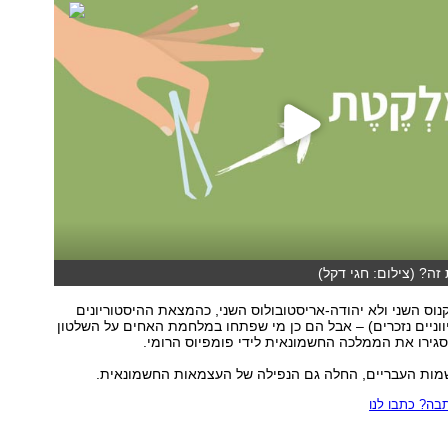
זה? (צילום: חגי דקל)
קנוס השני ולא יהודה-אריסטובולוס השני, כהמצאת ההיסטוריונים
וניים נזכרים) – אבל הם כן מי שפתחו במלחמת האחים על השלטון
גירו את הממלכה החשמונאית לידי פומפיוס הרומי.
ות העבריים, החלה גם הנפילה של העצמאות החשמונאית.
ה? כתבו לנו