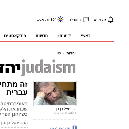
יהדות
עיון
זה מתחיל
עברית
באוניברסיטה ה
שכחו את הלקח 
הרב יואל בן-נון
צילום: שאול גולן
כשיוחנן הפך ל
הרב יואל בן-נון
שתף בפייסבוק