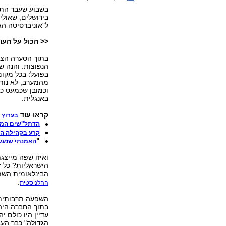
בשבוע שעבר התבש
בירושלים, שאולי
ל"אוניברסיטה האנ
<< הכול על העול
בתוך הסערה הצי
הנפוצות. והנה 
בפועל: בכל מקום
מהמערב, לא נותנ
וכמובן שכמעט כ
באנגלית.
קראו עוד
ב
ערוץ 
הדתל"שים המו
קרע בקהילה הי
"
האמנתי שנעשה 
ואיזו שפה מייצג
הישראליות? כל ז
הבינלאומית השת
.
ההלניסטית
השפעה תרבותית נ
בתוך החברה היהו
עדיין היו כולם י
הגדולה" כבר העב