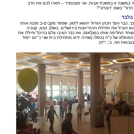
' במשנה זו במסכת אבות, אני מצטמרר – תארו לכם את הרב
הדור" בשם "רוברט"?
בלבד
ך, כבר הפך הכהן הגדול יהושע ליָסוֹן, שספר מקבים-ב מכנה אותו
הוא הוביל את תחילת ההתייוונות בירושלים. בשלב הבא, קנוניה
חד החליפה אותו במְנֵלָאוֹס, ואז כבר הציבו צלם בהיכל וחיללו את
ופלא של כ"ה בכסלו (שהיה ידוע מתחילת בית שני כ"יום ייסוד
נבואת חגי, ב', י"ח).