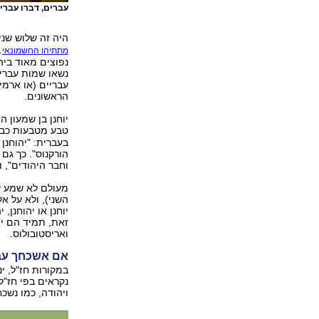
עברים, דברו עברי
היה זה שלוש שני
.
מתתיהו החשמונאי
נפוצים מאוד ביה
נשאו שמות עבריים
עבריים (או ארמי
הראשונים.
יוחנן בן שמעון ה
טבע מטבעות כבי
בעברית: "יהוחנן 
הורקנוס". כך גם 
וחבר היהודים", ו
מעולם לא שמע שו
השני), ולא על א
יוחנן או יהוחנן, 
זאת, תמיד הם יהי
ואריסטובולוס.
אם אשכחך עב
במקורות חז"ל, י
נקראים בפי חז"ל
ויהודה, כמו נשכ