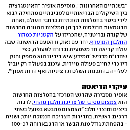
"בשנתיים האחרונות", מוסיפה אופיר, "האינטגרציה
בין השיקולים הבריאותיים לסביבתיים מתחילה לבוא
לידי ביטוי בהמלצות תזונתיות ברחבי העולם, ואחת
הדוגמאות הבולטות לכך הן המלצות התזונה החדשות
של קנדה ובריטניה, שהכריזו על
הקטניות כמקור
החלבון המועדף
. יחד עם זאת, זו הפעם הראשונה שבה
עולה קריאה חד משמעית וברורה לפעולה, כפי
שהדו"ח מדגיש: 'המידע שיש בידינו הוא מספק וחזק
דיו כדי לחייב פעולה מיידית. עיכוב בפעולה רק יוביל
לעלייה בהתכנות השלכות רציניות ואף הרות אסון'".
עיקרי הדיאטה
אופיר מסבירה שהדגש המרכזי בהמלצות החדשות
הוא
צמצום מסיבי של צריכת חלבון מהחי
, לרבות
ביצים ומוצרי חלב: "הצמצום מתבטא בפועל בשתי
דרכים: ראשית, בתדירות הצריכה הנמוכה יותר, ושנית
- בהפחתת גודל מנת הבשר או הדג בארוחה לכ-100