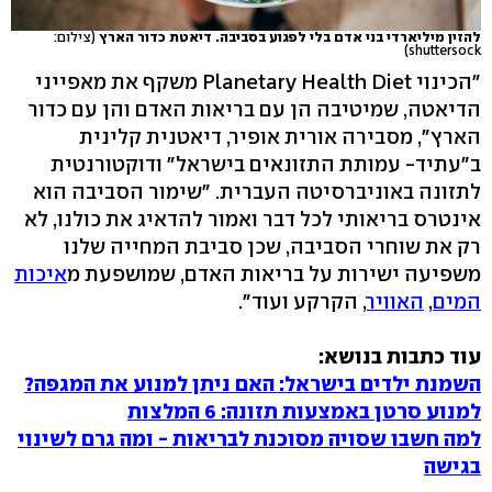
להזין מיליארדי בני אדם בלי לפגוע בסביבה. דיאטת כדור הארץ
(צילום:
shuttersock)
"הכינוי Planetary Health Diet משקף את מאפייני
הדיאטה, שמיטיבה הן עם בריאות האדם והן עם כדור
הארץ", מסבירה אורית אופיר, דיאטנית קלינית
ב"עתיד- עמותת התזונאים בישראל" ודוקטורנטית
לתזונה באוניברסיטה העברית. "שימור הסביבה הוא
אינטרס בריאותי לכל דבר ואמור להדאיג את כולנו, לא
רק את שוחרי הסביבה, שכן סביבת המחייה שלנו
משפיעה ישירות על בריאות האדם, שמושפעת מ
איכות
המים
,
האוויר
, הקרקע ועוד".
עוד כתבות בנושא:
השמנת ילדים בישראל: האם ניתן למנוע את המגפה?
למנוע סרטן באמצעות תזונה: 6 המלצות
למה חשבו שסויה מסוכנת לבריאות - ומה גרם לשינוי
בגישה