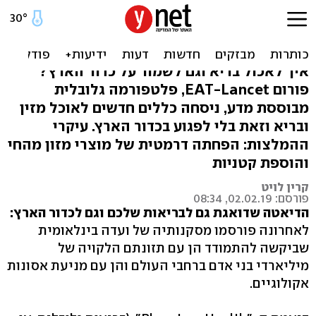
דיאטת כדור הארץ: התזונה
שעושה טוב לגוף ולסביבה
איך לאכול בריא וגם לשמור על כדור הארץ?
פורום EAT-Lancet, פלטפורמה גלובלית
מבוססת מדע, ניסחה כללים חדשים לאוכל מזין
ובריא וזאת בלי לפגוע בכדור הארץ. עיקרי
ההמלצות: הפחתה דרמטית של מוצרי מזון מהחי
והוספת קטניות
קרין לויט
פורסם: 02.02.19, 08:34
הדיאטה שדואגת גם לבריאות שלכם וגם לכדור הארץ:
לאחרונה פורסמו מסקנותיה של ועדה בינלאומית
שביקשה להתמודד הן עם תזונתם הלקויה של
מיליארדי בני אדם ברחבי העולם והן עם מניעת אסונות
אקולוגיים.