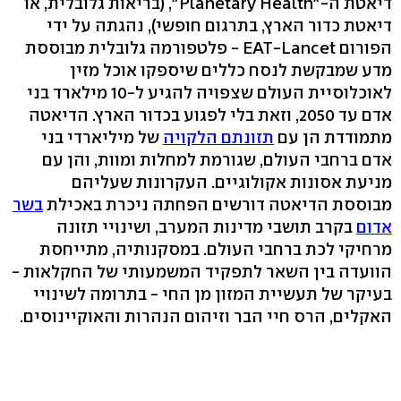
דיאטת ה-"Planetary Health", (בריאות גלובלית, או
דיאטת כדור הארץ, בתרגום חופשי), נהגתה על ידי
הפורום EAT-Lancet - פלטפורמה גלובלית מבוססת
מדע שמבקשת לנסח כללים שיספקו אוכל מזין
לאוכלוסיית העולם שצפויה להגיע ל-10 מילארד בני
אדם עד 2050, וזאת בלי לפגוע בכדור הארץ. הדיאטה
מתמודדת הן עם
תזונתם הלקויה
של מיליארדי בני
אדם ברחבי העולם, שגורמת למחלות ומוות, והן עם
מניעת אסונות אקולוגיים. העקרונות שעליהם
מבוססת הדיאטה דורשים הפחתה ניכרת באכילת
בשר
אדום
בקרב תושבי מדינות המערב, ושינויי תזונה
מרחיקי לכת ברחבי העולם. במסקנותיה, מתייחסת
הוועדה בין השאר לתפקיד המשמעותי של החקלאות -
בעיקר של תעשיית המזון מן החי - בתרומה לשינויי
האקלים, הרס חיי הבר וזיהום הנהרות והאוקיינוסים.