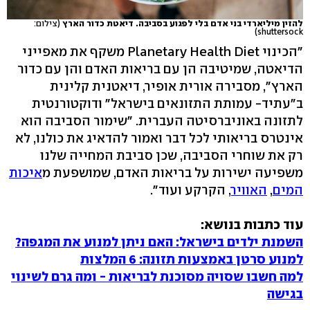
להזין מיליארדי בני אדם בלי לפגוע בסביבה. דיאטת כדור הארץ
(צילום:
shuttersock)
"הכינוי Planetary Health Diet משקף את מאפייני
הדיאטה, שמיטיבה הן עם בריאות האדם והן עם כדור
הארץ", מסבירה אורית אופיר, דיאטנית קלינית
ב"עתיד- עמותת התזונאים בישראל" ודוקטורנטית
לתזונה באוניברסיטה העברית. "שימור הסביבה הוא
אינטרס בריאותי לכל דבר ואמור להדאיג את כולנו, לא
רק את שוחרי הסביבה, שכן סביבת המחייה שלנו
משפיעה ישירות על בריאות האדם, שמושפעת מ
איכות
המים
,
האוויר
, הקרקע ועוד".
עוד כתבות בנושא:
השמנת ילדים בישראל: האם ניתן למנוע את המגפה?
למנוע סרטן באמצעות תזונה: 6 המלצות
למה חשבו שסויה מסוכנת לבריאות - ומה גרם לשינוי
בגישה