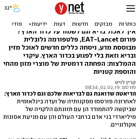
דיאטת כדור הארץ: התזונה
שעושה טוב לגוף ולסביבה
איך לאכול בריא וגם לשמור על כדור הארץ?
פורום EAT-Lancet, פלטפורמה גלובלית
מבוססת מדע, ניסחה כללים חדשים לאוכל מזין
ובריא וזאת בלי לפגוע בכדור הארץ. עיקרי
ההמלצות: הפחתה דרמטית של מוצרי מזון מהחי
והוספת קטניות
קרין לויט
פורסם: 02.02.19, 08:34
הדיאטה שדואגת גם לבריאות שלכם וגם לכדור הארץ:
לאחרונה פורסמו מסקנותיה של ועדה בינלאומית
שביקשה להתמודד הן עם תזונתם הלקויה של
מיליארדי בני אדם ברחבי העולם והן עם מניעת אסונות
אקולוגיים.