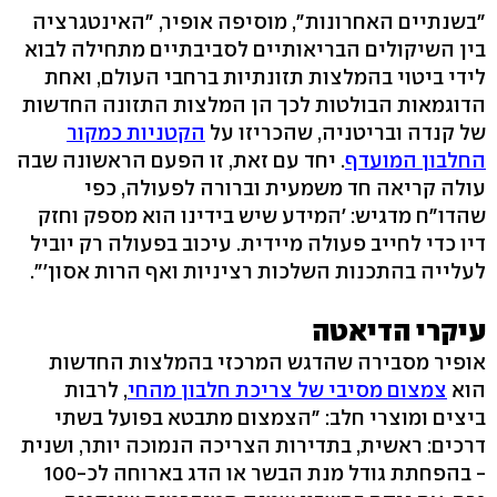
"בשנתיים האחרונות", מוסיפה אופיר, "האינטגרציה
בין השיקולים הבריאותיים לסביבתיים מתחילה לבוא
לידי ביטוי בהמלצות תזונתיות ברחבי העולם, ואחת
הדוגמאות הבולטות לכך הן המלצות התזונה החדשות
של קנדה ובריטניה, שהכריזו על
הקטניות כמקור
החלבון המועדף
. יחד עם זאת, זו הפעם הראשונה שבה
עולה קריאה חד משמעית וברורה לפעולה, כפי
שהדו"ח מדגיש: 'המידע שיש בידינו הוא מספק וחזק
דיו כדי לחייב פעולה מיידית. עיכוב בפעולה רק יוביל
לעלייה בהתכנות השלכות רציניות ואף הרות אסון'".
עיקרי הדיאטה
אופיר מסבירה שהדגש המרכזי בהמלצות החדשות
הוא
צמצום מסיבי של צריכת חלבון מהחי
, לרבות
ביצים ומוצרי חלב: "הצמצום מתבטא בפועל בשתי
דרכים: ראשית, בתדירות הצריכה הנמוכה יותר, ושנית
- בהפחתת גודל מנת הבשר או הדג בארוחה לכ-100