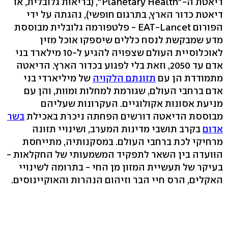
דיאטת ה-"Planetary Health", (בריאות גלובלית, או
דיאטת כדור הארץ, בתרגום חופשי), נהגתה על ידי
הפורום EAT-Lancet - פלטפורמה גלובלית מבוססת
מדע שמבקשת לנסח כללים שיספקו אוכל מזין
לאוכלוסיית העולם שצפויה להגיע ל-10 מילארד בני
אדם עד 2050, וזאת בלי לפגוע בכדור הארץ. הדיאטה
מתמודדת הן עם
תזונתם הלקויה
של מיליארדי בני
אדם ברחבי העולם, שגורמת למחלות ומוות, והן עם
מניעת אסונות אקולוגיים. העקרונות שעליהם
מבוססת הדיאטה דורשים הפחתה ניכרת באכילת
בשר
אדום
בקרב תושבי מדינות המערב, ושינויי תזונה
מרחיקי לכת ברחבי העולם. במסקנותיה, מתייחסת
הוועדה בין השאר לתפקיד המשמעותי של החקלאות -
בעיקר של תעשיית המזון מן החי - בתרומה לשינויי
האקלים, הרס חיי הבר וזיהום הנהרות והאוקיינוסים.