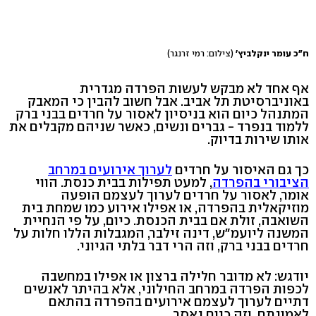
ח"כ עומר ינקלביץ'
(צילום: רמי זרנגר)
אף אחד לא מבקש לעשות הפרדה מגדרית
באוניברסיטת תל אביב. אבל חשוב להבין כי המאבק
המתנהל כיום הוא בניסיון לאסור על חרדים בבני ברק
ללמוד בנפרד - גברים ונשים, כאשר שניהם מקבלים את
אותו שירות בדיוק.
כך גם האיסור על חרדים
לערוך אירועים במרחב
הציבורי בהפרדה
, למעט תפילות בבית כנסת. הווי
אומר, לאסור על חרדים לערוך לעצמם הופעה
מוזיקאלית בהפרדה, או אפילו אירוע כמו שמחת בית
השואבה, זולת אם בבית הכנסת. כיום, על פי הנחיית
המשנה ליועמ"ש, דינה זילבר, המגבלות הללו חלות על
חרדים בבני ברק, וזה הרי דבר בלתי הגיוני.
יודגש: לא מדובר חלילה ברצון או אפילו במחשבה
לכפות הפרדה במרחב החילוני, אלא בהיתר לאנשים
דתיים לערוך לעצמם אירועים בהפרדה בהתאם
לאמונתם. וזה כיום נאסר.