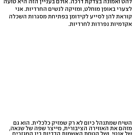
להט ואמונה בצדקת דרכה. אולם בעניין הזה היא טועה
לצערי באופן מוחלט, ומזיקה לנשים החרדיות. אני
קוראת להן לסייע לקידומן בפתיחת מסגרות השכלה
אקדמיות נפרדות לחרדיות.
השיח שמתנהל כיום לא רק שמזיק כלכלית. הוא גם
מזהם את האווירה הציבורית, מייצר שפה של שנאה,
של אנטי, ושל הטחת האשמות הדדיות בין המגזרים