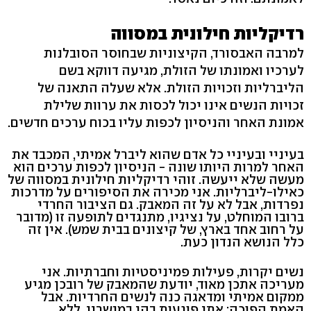
רדיקליות חילונית במסווה
למרבה האבסורד, הקיצוניות שבחוסר הסובלנות
לערכיו ואמונתו של הזולת, מגיעה דווקא בשם
הליברליות וזכויות הזולת. אלא שעלה התאנה של
זכויות הנשים אינו יכול לכסות את ערוות שלילת
אמונת האחר והניסיון לכפות עליו בכוח ערכים חדשים.
בעיניי ובעיניי כל אדם שהוא ליברל אמיתי, המכבד את
האחר למרות היותו שונה - הניסיון לכפות ערכים הוא
מעשה שלא ייעשה. זוהי רדיקליות חילונית במסווה של
כאילו-ליברליות. אני מכירה את הסיפורים על מדרכות
נפרדות, אבל לא על זה המאבק. גם הציבור החרדי
ברובו המוחלט, על נציגיו, מתנגדים לתופעה זו (מדובר
על רחוב אחד בארץ, של קיצונים בבית שמש). אין זה
כלל הנושא הנדון כעת.
נשים יקרות, פעילות פמיניסטיות וחברתיות. אני
מעריכה אתכן מאוד, יודעת שהמאבק של רובכן מגיע
ממקום אמיתי ומדאגה כנה לנשים החרדיות. אבל
האמת הפוכה: אתן פוגעות בהן במישרין. ללא