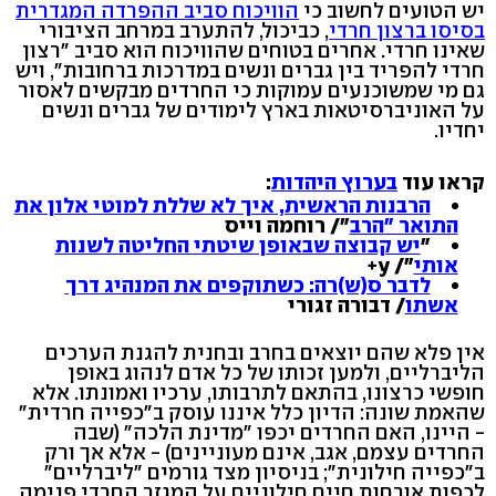
יש הטועים לחשוב כי
הוויכוח סביב ההפרדה המגדרית
בסיסו ברצון חרדי
, כביכול, להתערב במרחב הציבורי
שאינו חרדי. אחרים בטוחים שהוויכוח הוא סביב "רצון
חרדי להפריד בין גברים ונשים במדרכות ברחובות", ויש
גם מי שמשוכנעים עמוקות כי החרדים מבקשים לאסור
על האוניברסיטאות בארץ לימודים של גברים ונשים
יחדיו.
קראו עוד
ב
ערוץ היהדות
:
הרבנות הראשית, איך לא שללת למוטי אלון את
התואר "הרב
"/ רוחמה וייס
"
יש קבוצה שבאופן שיטתי החליטה לשנות
אותי
"/ y+
לדבר ס(ש)רה: כשתוקפים את המנהיג דרך
אשתו
/ דבורה זגורי
אין פלא שהם יוצאים בחרב ובחנית להגנת הערכים
הליברליים, ולמען זכותו של כל אדם לנהוג באופן
חופשי כרצונו, בהתאם לתרבותו, ערכיו ואמונתו. אלא
שהאמת שונה: הדיון כלל איננו עוסק ב"כפייה חרדית"
- היינו, האם החרדים יכפו "מדינת הלכה" (שבה
החרדים עצמם, אגב, אינם מעוניינים) - אלא אך ורק
ב"כפייה חילונית"; בניסיון מצד גורמים "ליברליים"
לכפות אורחות חיים חילוניים על המגזר החרדי פנימה.