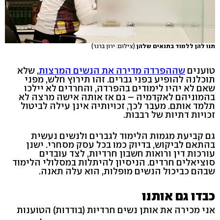
תנו להן ללמוד בתנאים שלהן
(צילום: ירון ברנר)
טוענים
שההפרדה מדירה את הנשים המרצות
, שלא
תוכלנה להופיע בפני גברים. זהו תירוץ חלש, מפני
שאם לא יהיו לימודים בהפרדה, והחרדים לא יילכו
בהמוניהם לאקדמיה – גם אז אותה אישה מרצה לא
תלמד אותם. מעבר לכך, זכויותיה אינן עילה לביטול
זכויות דתיות של רבבות.
גם קביעת מגמות הלימוד לגברים ולנשים נעשית
בהתאם לביקוש, בדיוק כמו בכל עסק מסחרי. ישנן
עורכות דין ורואות חשבון חרדיות, לצד עובדים
סוציאלים חרדים. הניסיון להיתלות במסלולי הלימוד
שבהם כביכול הנשים מופלות, הוא עלה תאנה.
כבדו גם אותנו
אני מכירה את אותן נשים חרדיות (בודדות) הטוענות