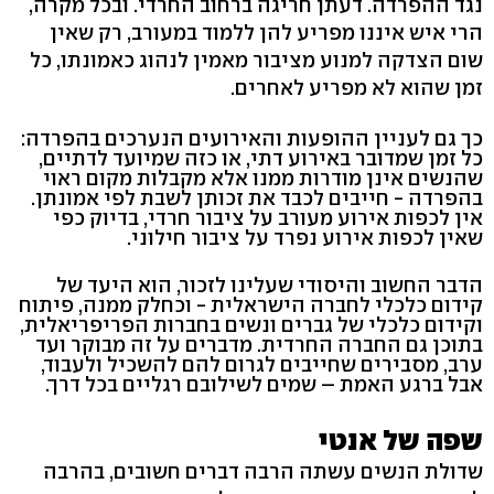
נגד ההפרדה. דעתן חריגה ברחוב החרדי. ובכל מקרה,
הרי איש איננו מפריע להן ללמוד במעורב, רק שאין
שום הצדקה למנוע מציבור מאמין לנהוג כאמונתו, כל
זמן שהוא לא מפריע לאחרים.
כך גם לעניין ההופעות והאירועים הנערכים בהפרדה:
כל זמן שמדובר באירוע דתי, או כזה שמיועד לדתיים,
שהנשים אינן מודרות ממנו אלא מקבלות מקום ראוי
בהפרדה - חייבים לכבד את זכותן לשבת לפי אמונתן.
אין לכפות אירוע מעורב על ציבור חרדי, בדיוק כפי
שאין לכפות אירוע נפרד על ציבור חילוני.
הדבר החשוב והיסודי שעלינו לזכור, הוא היעד של
קידום כלכלי לחברה הישראלית - וכחלק ממנה, פיתוח
וקידום כלכלי של גברים ונשים בחברות הפריפריאלית,
בתוכן גם החברה החרדית. מדברים על זה מבוקר ועד
ערב, מסבירים שחייבים לגרום להם להשכיל ולעבוד,
אבל ברגע האמת – שמים לשילובם רגליים בכל דרך.
שפה של אנטי
שדולת הנשים עשתה הרבה דברים חשובים, בהרבה