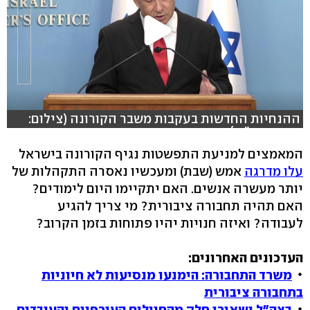
ההנחיות החדשות בעקבות משבר הקורונה (צילום:
משרד רה"מ )
המאמצים למניעת התפשטות נגיף הקורונה בישראל
עלו מדרגה
אמש (שבת) ומעכשיו נאסרה התקהלות של
יותר מעשרה אנשים. האם יתקיימו היום לימודים?
האם תהיה תחבורה ציבורית? מי צריך להגיע
לעבודה? ואיזה חנויות יהיו פתוחות בזמן הקרוב?
העדכונים האחרונים:
משרד התחבורה: הימנעו מנסיעות לא חיוניות
בתחבורה ציבורית
בצה"ל ישאירו חלק מהחיילים העורפיים והעובדים