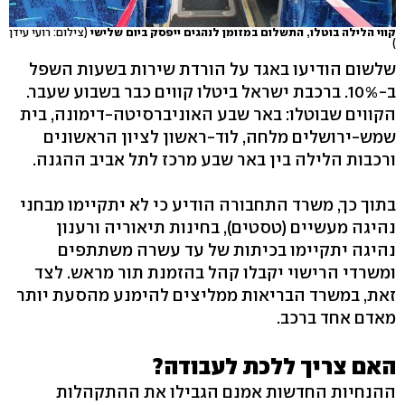
קווי הלילה בוטלו, התשלום במזומן לנהגים ייפסק ביום שלישי
(צילום: רועי עידן
)
שלשום הודיעו באגד על הורדת שירות בשעות השפל
ב-10%. ברכבת ישראל ביטלו קווים כבר בשבוע שעבר.
הקווים שבוטלו: באר שבע האוניברסיטה-דימונה, בית
שמש-ירושלים מלחה, לוד-ראשון לציון הראשונים
ורכבות הלילה בין באר שבע מרכז לתל אביב ההגנה.
בתוך כך, משרד התחבורה הודיע כי לא יתקיימו מבחני
נהיגה מעשיים (טסטים), בחינות תיאוריה ורענון
נהיגה יתקיימו בכיתות של עד עשרה משתתפים
ומשרדי הרישוי יקבלו קהל בהזמנת תור מראש. לצד
זאת, במשרד הבריאות ממליצים להימנע מהסעת יותר
מאדם אחד ברכב.
האם צריך ללכת לעבודה?
ההנחיות החדשות אמנם הגבילו את ההתקהלות