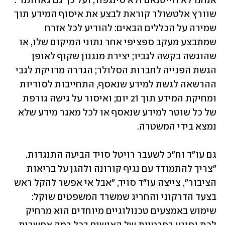
אנחנו לא ווייטנאם ולא סינגפור, ועל כך גם גאוותנו". 
שוורץ אלטשולר קוראת לבצע את איסוף המידע תוך 
שמירה על הכללים הבאים: להודיע לכל אזרח 
שמתבצע מעקב ספציפי אחר נתוני המיקום שלו, או 
שהוגשה בקשה לגביו; יצירת מנגנון שקוף לאופן 
הגשת הפנייה לחברות הסלולר; הגדרה מדויקת לגבי 
ההרשאה לגשת למידע שנאסף, התחייבות לסודיות 
ומחיקת המידע תוך 21 יום; ואיסור על גישה גורפת 
של כל שוטר למידע שנאסף או לכל מאגר מידע שלא 
נמצא בידי המשטרה.
גם עו"ד וח"כ לשעבר רויטל סויד הביעה התנגדות. 
"צריך להתמודד עם נגיף קורונה ולהגן על בריאות 
הציבור", צייצה עו"ד סויד, "אבל אי אפשר להקל ראש 
בצעד הדרקוני והחריג שמשרד המשפטים שוקל: 
שימוש באמצעים טכנולוגיים מיוחדים הוא מרחיק 