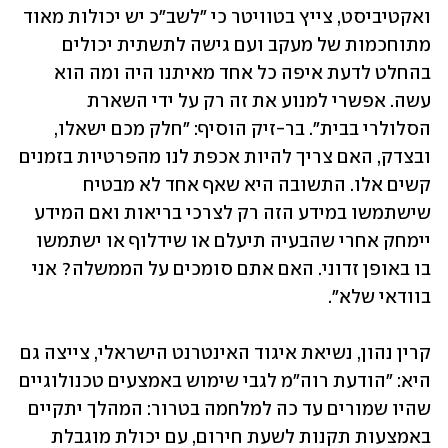
ואקטיביסט, צייץ בטוויטר כי "לשב"כ יש יכולות מאוד 
מתוחכמות של מעקב ועם גישה לתשתית יכולים 
בהחלט לדעת איפה כל אחד מאיתנו היה ומה הוא 
עשה. אפשרי למנוע את זה רק על ידי השארת 
הסלולרי בבית". בר-זיק הוסיף: "חלק מכם ישאלו, 
ובצדק, האם צריך להיות אכפת לנו מהפרטיות בזמנים 
קשים אלו. התשובה היא שאף אחד לא מבטיח 
שישתמשו במידע הזה רק לצרכי בריאות ואם המידע 
יימחק אחרי שהבעיה תיעלם או שידלוף או ישתמשו 
בו באופן זדוני. האם אתם סומכים על הממשלה? אני 
קרין נהון, נשיאת איגוד האינטרנט הישראלי, צייצה גם 
היא: "הודעת רוה״מ לגבי שימוש באמצעים טכנולוגיים 
שהיו שמורים עד כה למלחמה בטרור: המהלך יתקיים 
באמצעות תקנות לשעת חירום, עם יכולת מוגבלת 