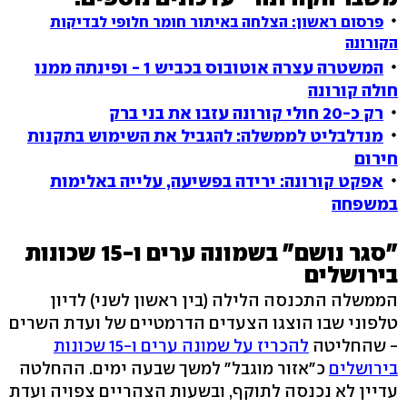
פרסום ראשון: הצלחה באיתור חומר חלופי לבדיקות
הקורונה
המשטרה עצרה אוטובוס בכביש 1 - ופינתה ממנו
חולה קורונה
רק כ-20 חולי קורונה עזבו את בני ברק
מנדלבליט לממשלה: להגביל את השימוש בתקנות
חירום
אפקט קורונה: ירידה בפשיעה, עלייה באלימות
במשפחה
"סגר נושם" בשמונה ערים ו-15 שכונות
בירושלים
הממשלה התכנסה הלילה (בין ראשון לשני) לדיון
טלפוני שבו הוצגו הצעדים הדרמטיים של ועדת השרים
- שהחליטה
להכריז על שמונה ערים ו-15 שכונות
בירושלים
כ"אזור מוגבל" למשך שבעה ימים. ההחלטה
עדיין לא נכנסה לתוקף, ובשעות הצהריים צפויה ועדת