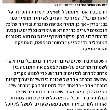
השר בנט בסיור בבני ברק
(צילום: יריב כץ)
גורם בכיר אמר אתמול ל-ynet כי למרות ההכרזה על
"אזור מוגבל", הסגר על הערים לא יהיה מחמיר כמו
בבני ברק - אך כן תהיה אכיפה מוגברת ובדיקה של כל
הנכנסים לערים כדי לוודא שעומדים בכללים שנקבעו.
בדומה לבני ברק, פיקוד העורף ייכנס גם הוא לאזורים
המוגבלים כדי לסייע בתחומי הרפואה, האספקה
והלוגיסטיקה.
השכונות בירושלים שיוגדרו כאזורים מוגבלים יחולקו
לשמונה מרחבים על-מנת לצמצם את התנועה בין
מרחב למרחב למינימום הנדרש. כדי למנוע מקרים
שתושב במרחב אחד של שכונה בירושלים יערוך קניות
במרחב אחר - כל אחד יוכל להסתובב רק במרחב שלו.
הסיבה לכך היא מאחר ששכונות רבות בירושלים
גבולות זו בזו - וככל הנראה כל שתי שכונות צמודות
יאוחדו למרחב אחד. תושב מאה שערים, למשל, לא יוכל