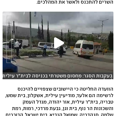
השרים להתכנס ולאשר את המהלכים.
בעקבות הסגר: מחסום משטרתי בכניסה לבית"ר עילית
(צילום: אלי מנדלבאום)
הוועדה החליטה כי היישובים שצפויים להיכנס
לרשימה הם אלעד, מודיעין עילית, אשקלון, בית שמש,
טבריה, בית"ר עילית, אור יהודה, מגדל העמק
והשכונות הר נוף, בית וגן, גבעת מרדכי, רמות, רמת
שלמה, סנהדריה, שמואל הנביא, בית ישראל, הבוכרים,