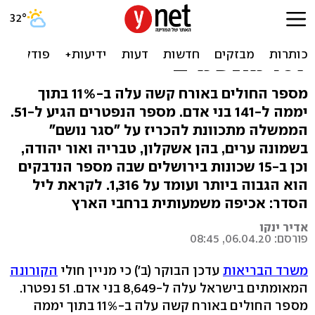
עלה ל-8,649 מספר חולי
הקורונה המאובחנים בישראל,
107 מונשמים
מספר החולים באורח קשה עלה ב-11% בתוך
יממה ל-141 בני אדם. מספר הנפטרים הגיע ל-51.
הממשלה מתכוונת להכריז על "סגר נושם"
בשמונה ערים, בהן אשקלון, טבריה ואור יהודה,
וכן ב-15 שכונות בירושלים שבה מספר הנדבקים
הוא הגבוה ביותר ועומד על 1,316. לקראת ליל
הסדר: אכיפה משמעותית ברחבי הארץ
אדיר ינקו
פורסם: 06.04.20, 08:45
משרד הבריאות
עדכן הבוקר (ב') כי מניין חולי
הקורונה
המאומתים בישראל עלה ל-8,649 בני אדם. 51 נפטרו.
מספר החולים באורח קשה עלה ב-11% בתוך יממה