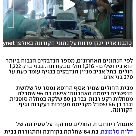
כתבנו אדיר ינקו מדווח על נתוני הקורונה באולפן ynet
(צילום: חגי דקל, ירון ברנר)
לפי הנתונים האחרונים, מספר הנדבקים הגבוה ביותר
הוא בירושלים - 1,316 חולים בקורונה. בבני ברק 1,222
חולים. בתל אביב מניין הנדבקים בנגיף עומד כעת על
370 בני אדם.
מבית החולים שמיר אסף הרופא נמסר על שלושת
הנפטרים ביממה האחרונה: אישה בת 96 שסבלה
ממחלות רקע רבות, גבר בן 80 שלקה במחלה סופנית,
וגבר בן 66 שסבל מקריסת מערכות בעקבות נגיף
הקורונה.
אתמול דיווח בית החולים סורוקה על פטירתה של
דליה סלמונה
, בת 84 שחלתה בקורונה והתגוררה בבית