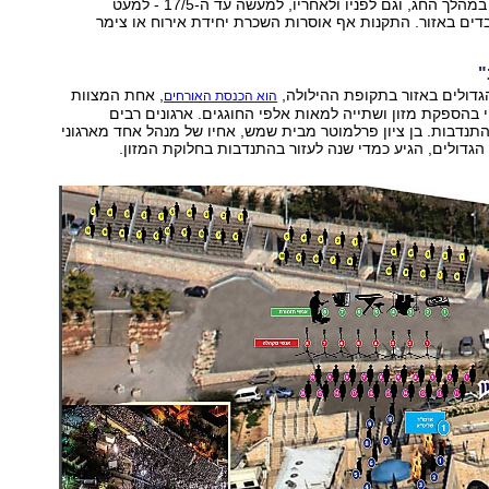
הרשב"י וסביבתו במהלך החג, וגם לפניו ולאחריו, למעשה עד ה-17/5 - למעט
דים באזור. התקנות אף אוסרות השכרת יחידת אירוח או צימר
"
דולים באזור בתקופת ההילולה,
, אחת המצוות
הוא הכנסת האורחים
י בהספקת מזון ושתייה למאות אלפי החוגגים. ארגונים רבים
תנדבות. בן ציון פרלמוטר מבית שמש, אחיו של מנהל אחד מארגוני
גדולים, הגיע כמדי שנה לעזור בהתנדבות בחלוקת המזון.