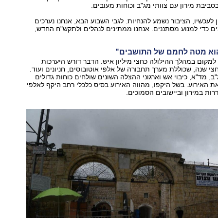
סביבת מירון עם צוותי מג"ב וכוחות מעובים.
 לעכשיו, הציבור נשמע להנחיות. לגבי השבוע הבא, אנחנו נערכים
 כדי למנוע מסתננים. אנחנו ממתינים לנהלים ולתקש"ח החדש,
הוא מטה לחמם של התושבים"
למקום במהלך ההילולה כחצי מיליון איש. הדבר דורש היערכות
י שנה, שכוללת מערך תחבורה של אלפי אוטובוסים, חניונים ועוד.
, מד"א, כיבוי אש וארגוני ההצלה השונים שולחים כוחות גדולים
 האירוע. בשל היקפו, מהווה האירוע בסיס כלכלי רחב היקף לאלפי
ת במירון וביישובים הסמוכים.