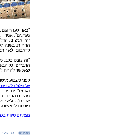
"באנו לעזור וגם 
מגיעים", אמר. "
יהיו אנשים. הדל
הדתית. בשנה רגי
לדאבוננו לא ייתנ
"זה צובט בלב. כ
הדברים. כל הבשר
שאפשר להתחיל ל
לפני כשבוע אישר
של הילולת ל"ג בעו
ואדמו"רים ייהנו
מהזרם החרדי הא
אחרת) - ולא יתק
פורסם לראשונה 06.05.20, 20:13
מצאתם טעות בכתב
תגיות:
ההילולה ב