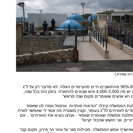
יהו שפירא )
"ביישוב שלנו 80%-90% מהתושבים חיים מהצימרים האלה. לא מדובר רק על ל"ג
בעומר. בכל שבת יש פה 4,000-3,000 איש שבאים להתארח. בזמן כזה בכל שנה,
ם ויש אנשים ששומרים מקום שנה מראש".
טת הממשלה קיבלו "הוראות סותרות. אתמול אמרו לנו שאסור
רים לאורחים לל"ג בעומר, וקצין משטרה פה אמר לי שאפשר לארח,
חלטת ממשלה שאומרת שאסור - אנחנו נוציא את האורחים'... אם
ורים, אני חושש שהכול יקרוס".
אישרה אמש הממשלה, מטילות סגר על אזור הר מירון, מקום קבר