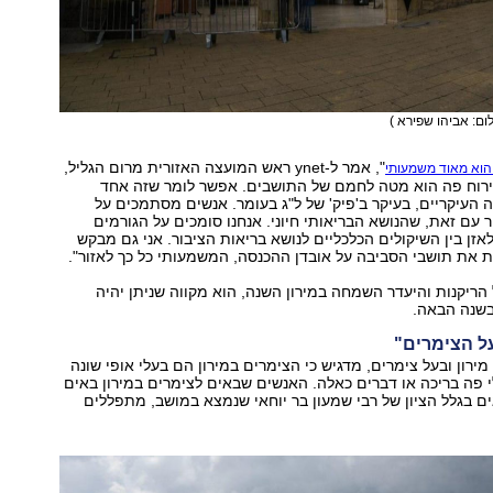
לום: אביהו שפירא )
", אמר ל-ynet ראש המועצה האזורית מרום הגליל,
הוא מאוד משמעותי
ירוח פה הוא מטה לחמם של התושבים. אפשר לומר שזה אחד
העיקריים, בעיקר ב'פיק' של ל"ג בעומר. אנשים מסתמכים על
ר עם זאת, שהנושא הבריאותי חיוני. אנחנו סומכים על הגורמים
לאזן בין השיקולים הכלכליים לנושא בריאות הציבור. אני גם מבקש
 את תושבי הסביבה על אובדן ההכנסה, המשמעותי כל כך לאזור".
 הריקנות והיעדר השמחה במירון השנה, הוא מקווה שניתן יהיה
בשנה הבאה.
על הצימרים"
ירון ובעל צימרים, מדגיש כי הצימרים במירון הם בעלי אופי שונה
י פה בריכה או דברים כאלה. האנשים שבאים לצימרים במירון באים
 בגלל הציון של רבי שמעון בר יוחאי שנמצא במושב, מתפללים