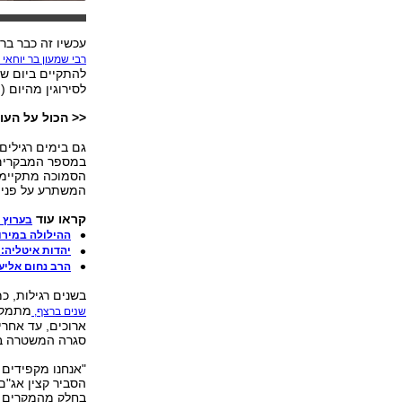
עכשיו זה כבר בר
רבי שמעון בר יוחאי 
להתקיים ביום שנ
לסירוגין מהיום (ה') 
<< הכול על העול
גם בימים רגילים
במספר המבקרים ב
המשתרע על פני ע
קראו עוד
בערוץ 
ההילולה במירון: כ-150 משתתפים בלבד, ומי הר
יהדות איטליה: 
הרב נחום אליעז
בשנים רגילות, כ
מתמקמ
שנים ברצף,
ארוכים, עד אחרי
סגרה המשטרה בג
"אנחנו מקפידים 
הסביר קצין אג"ם
בחלק מהמקרים זה