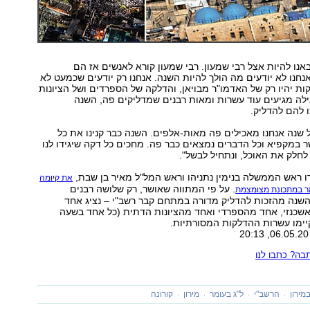
באנו להיות אצל רבי שמעון. רבי שמעון קורא לאנשים אז הם
אנחנו לא יודעים מה הולך להיות השנה. אנחנו רק יודעים שכמעט לא
קות יהיו רק של האדמו"ר מבויאן, והדלקה של הספרדים ושל הציונות
לה מגיעים עוד עשרות ומאות רבנים שמדליקים פה, השנה
ו להם להדליק.
ל שנה אנחנו מאכילים פה מאות-אלפים. השנה כבר קנינו את כל
 במקפיא וכל הדברים נמצאים כבר פה. מחכים כל דקה שיגידו לנו
חלק את האוכל, ונתחיל לבשל".
ו ראש הממשלה בנימין נתניהו וראש המל"ל מאיר בן שבת,
את קיומה
. על פי המתווה שאושר, רק שלושה רבנים
מר במתכונת מצומצמת
 השנה מהזכות להדליק מדורה במתחם קבר רשב"י – נציג אחד
שכנזי, אחד מהספרדי ואחד מהציונות הדתית (כל אחד בשעה
יימו עשרות ההדלקות המסורתיות.
ה? כתבו לנו
מירון
הרשב"י
ל"ג בעומר
מירון
קורונה