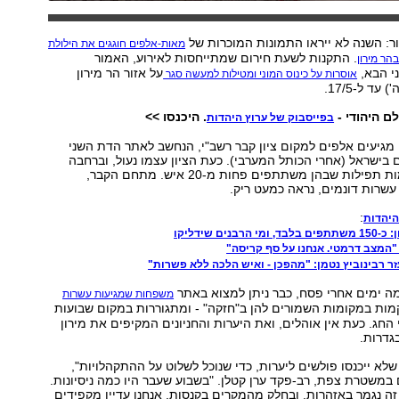
ור: השנה לא ייראו התמונות המוכרות של
מאות-אלפים חוגגים את הילולת
. התקנות לשעת חירום שמתייחסות לאירוע, האמור
בהר מירון
י הבא,
על אזור הר מירון
אוסרות על כינוס המוני ומטילות למעשה סגר
עד ל-17/5.
ם היהודי -
. היכנסו >>
בפייסבוק של ערוץ היהדות
 מגיעים אלפים למקום ציון קבר רשב"י, הנחשב לאתר הדת השני
ישראל (אחרי הכותל המערבי). כעת הציון עצמו נעול, וברחבה
הסמוכה מתקיימות תפילות שבהן משתתפים פחות מ-20 איש. מתחם הקבר,
שרות דונמים, נראה כמעט ריק.
:
היהדות
בנים שידליקו
"המצב דרמטי. אנחנו על סף קריסה"
ר רבינוביץ נטמן: "מהפכן - ואיש הלכה ללא פשרות"
מה ימים אחרי פסח, כבר ניתן למצוא באתר
משפחות שמגיעות עשרות
ות במקומות השמורים להן ב"חזקה" - ומתגוררות במקום שבועות
 החג. כעת אין אוהלים, ואת היערות והחניונים המקיפים את מירון
דרות.
שלא ייכנסו פולשים ליערות, כדי שנוכל לשלוט על ההתקהלויות",
 במשטרת צפת, רב-פקד ערן קטלן. "בשבוע שעבר היו כמה ניסיונות.
 נגמר באזהרות, ובחלק מהמקרים בקנסות. אנחנו עדיין מקפידים