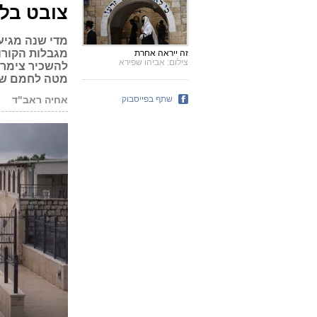
צובט בלב
מדי שנה מגיעי
מגבלות הקורונ
זה ייראה אחרת
צילום: אביהו שפירא
להשכיר צימרים
מטה לחמם של
שתף בפייסבוק
אחיה ראב"ד
ע