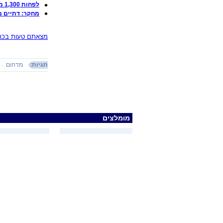
לפחות 1,300 מיהודי צרפת נספו: "כל יום נפרדנו מחבר"
מחקר: דתיים מ
מצאתם טעות בכתב
תגיות:
מדחום
מומלצים