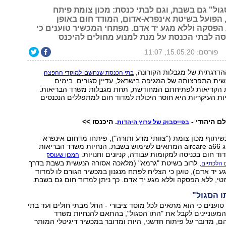
ול" גם בשבת, וגם לבתי כנסת: מכון צומת פיתח
 הפועל בשיטת אינפרא-אדום, המודד חום באופן
 הפסקה וללא מגע יד אדם. מפתחי המכשיר טוענים כי
יסה לבתי הכנסת על מנת למנוע מחולים להיכנס
פורסם: 15.05.20, 11:07
דרגתית של מגבלות הקורונה,
בתי הכנסת שנחשבו למוקדי ההפצה
ית התפרצותה של המגיפה בישראל, עדיין סגורים. בימים
ת הקריאות לפתיחתם המחודשת, תחת מגבלות משרד הבריאות.
ת העיקריות היא חוסר היכולת למדוד חום למתפללים הנכנסים
ם היהודי -
. היכנסו >>
בפייסבוק של ערוץ היהדות
רת Pangea בשיתוף מכון צומת ("צוותי מדע ותורה"), פיתחו מדחום אינפרא
אדום מיוחד מסוג aircare a66 המתאים לשימוש בשבת. הנחיות משרד הבריאות
וד חום בכניסה למקומות עבודה, קניונים וחנויות.
המכון שעוסק
, לרוב בשיטת "גרמא" (מלאכה אסורה הנעשית בשבת בדרך
ם הלכתיים
ע יד אדם), טוען כי הצליח לפתח מנגנון במכשיר הגורם לו למדוד
טי, ללא הפסקה וללא מגע יד אדם. כך ניתן למדוד חום גם בשבת.
ו הסגול"
ענים כי הוא מתאים לכל מוסד ציבורי - החל מבתי חולים ועד בתי
המעוניינים לקבל את "התו הסגול", בהתאם להנחיות משרד
ם, מדובר על פיתוח חדשני, היות ומדובר במכשיר דיגיטלי המותר