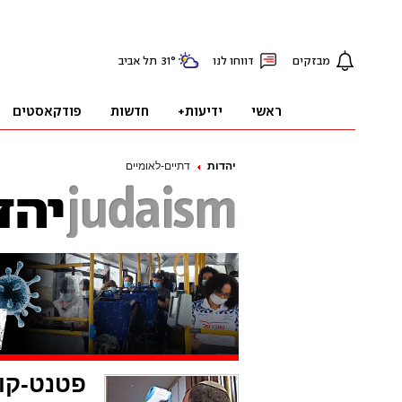
יהדות
דתיים-לאומיים
פטנט-קו