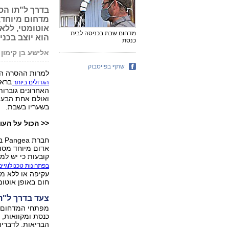
בדרך ל"תו הסג
מדחום מיוחד,
אוטומטי, ללא
מדחום שבת בכניסה לבית
הוא יוצב בכנ
כנסת
אלישע בן קימון
שתף בפייסבוק
למרות ההסרה הה
בראש
הגדולים ביותר
האחרונים גוברו
ואולם אחת הבעיו
בשעריו בשבת.
<< הכול על העול
חב
קובעות כי יש למד
בפתרונות טכנולוגיי
עקיפה או ללא מג
חום באופן אוטומ
צעד בדרך ל"ת
מפתחי המדחום טו
כנסת ומקוואות, 
הבריאות. לדבריה