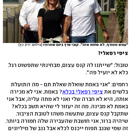
''עונש מטורף, לא פחות מזה''. קובי פרץ ביום שחרורו
(צילום: יריב כץ)
ציפי רפאלי?
טובול: "שייתנו לה קנס עצום, מבחינתי שתפשוט רגל.
כלא לא יועיל פה".
רחמים: "אני באמת שואלת שאלת תם - מה התועלת
בלשים את
ציפי רפאלי בכלא
? באמת. אני לא מכירה
אותה, היא לא חברה שלי ואני לא מתה עליה, אבל אני
באמת לא מבינה. מה זה יעזור לי שהיא תשב בכלא?
שתקבל קנס עצום, שתעשה משהו לטובת הציבור.
שיהיה ברור, אני חושבת שהעבירה שלה חמורה ביותר.
זה שמי שגנב תפוח ייכנס לכלא אבל גנב של מיליונים