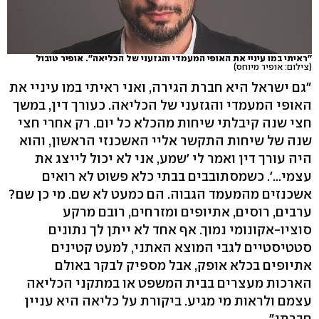
''ראיתי במו עיניי את האופי המעמדי והגזעני של הכליאה''. אופיר טובול
(צילום: אופיר מיוחס)
"גם ישראל היא חברת הגירה, ואני ראיתי במו עיניי את
האופי המעמדי והגזעני של הכליאה. כעורך דין, במשך
חצי שנה קיבלתי שיחות מהכלא כל יום. רק אחרי חצי
שנה של שיחות התקשר אליי האשכנזי הראשון, והוא
היה עורך דין ואמר לי 'שמע, אני לא יכול לייצג את
עצמי...'. כשמסתובבים בבתי כלא פשוט לא רואים
אשכנזים מהמעמד הגבוה. הם כמעט לא שם. מי כן שם?
ערבים, רוסים, אתיופים ומזרחים, רובם מרקע
סוציו-אקונומי נמוך. אף אחד לא ייתן לך נתונים
סטטיסטיים לגבי המוצא האתני, למעט קטינים
אתיופים בכלא אופק, אבל מספיק לבקר באולם
הארכות מעצרים בבית המשפט או במתקני הכליאה
עצמם ולראות מי מגיע. ביקורת על כליאה היא עניין
חברתי".