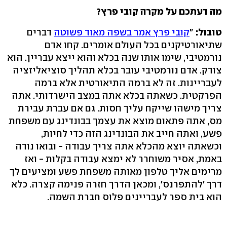
מה דעתכם על מקרה קובי פרץ?
טובול:
"
קובי פרץ אמר בשפה מאוד פשוטה
דברים
שתיאורטיקנים בכל העולם אומרים. קחו אדם
נורמטיבי, שימו אותו שנה בכלא והוא ייצא עבריין. הוא
צודק. אדם נורמטיבי עובר בכלא תהליך סוציאליזציה
לעבריינות. זה לא ברמה התיאורטית אלא ברמה
הפרקטית. כשאתה בכלא אתה במצב הישרדותי. אתה
צריך מישהו שייקח עליך חסות. גם אם עברת עבירת
מס, אתה פתאום מוצא את עצמך בבונדינג עם משפחת
פשע, ואתה חייב את הבונדינג הזה כדי לחיות,
וכשאתה יוצא מהכלא אתה צריך עבודה - ובואו נודה
באמת, אסיר משוחרר לא ימצא עבודה בקלות - ואז
מרימים אליך טלפון מאותה משפחת פשע ומציעים לך
דרך 'להתפרנס', ומכאן הדרך חזרה פנימה קצרה. כלא
הוא בית ספר לעבריינים פלוס חברת השמה.