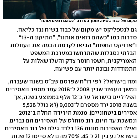
מקום של כבוד בשיח. מתוך הסדרה "כשהם רואים אותנו"
גם לנטפליקס יש מקום של כבוד בשיח נגד כליאה.
סדרות כמו "כשהם רואים אותנו", "התיקון ה-13"
ו"פרויקט החפות" הביאו לקדמת הבמה את העוולות
הבלתי נסבלות שהתרחשו במערכת המשפט
האמריקנית, חשפו חוסר צדק והעלו שאלות על
התמודדות נבונה יותר עם פשיעה.
ומה בישראל? לפי דו"ח שפרסם שב"ס בשנה שעברה,
במשך העשור שבין 2008 ל־2018 עמד מספר האסירים
הפליליים בישראל על כ־12 אלף בממוצע בשנה, אך
בשנת 2018 ירד מספרם ל־9,003 (לא כולל 5,528
אסירים ביטחוניים). מגמת הירידה החלה ב־2012
ונמשכת עד היום. רוב מוחלט של האסירים הם גברים,
ואילו האסירות מונות 136 בלבד. גילם של רוב האסירים
בישראל נע בין 21 ל־45. 70% מהם לא סיימו 12 שנות