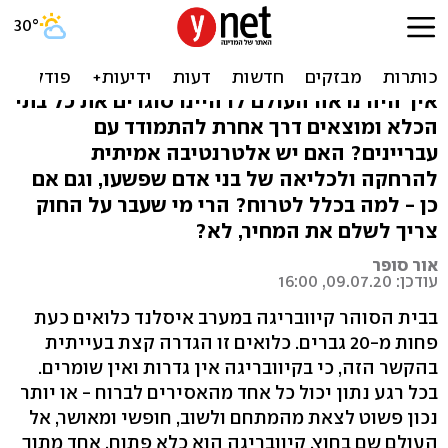
איך ייראה העולם ללא בתי
כלא?
איך היה נראה העולם לו היינו סוגרים את כל בתי
הכלא ומוצאים דרך אחרת להתמודד עם
עבריינים? האם יש אלטרנטיבה אמיתית
להרחקה ולכליאה של בני אדם שפשעו, וגם אם
כן - למה בכלל לטרוח? הרי מי שעבר על החוק
צריך לשלם את המחיר, לא?
אור סופר
עודכן: 09.07.20, 16:00
בבית הסוהר קיוובריגה במערב איסלנד כלואים כעת
פחות מ-20 גברים. כלואים זו הגדרה קצת בעייתית
בהקשר הזה, כי בקיוובריגה אין גדרות ואין שומרים.
בכל רגע נתון יכול כל אחד מהאסירים לברוח - או יותר
נכון פשוט לצאת מהמתחם ולשוב, חופשי ומאושר, אל
העולם שם בחוץ. קיוובריגה הוא כלא פתוח, אחד מתוך