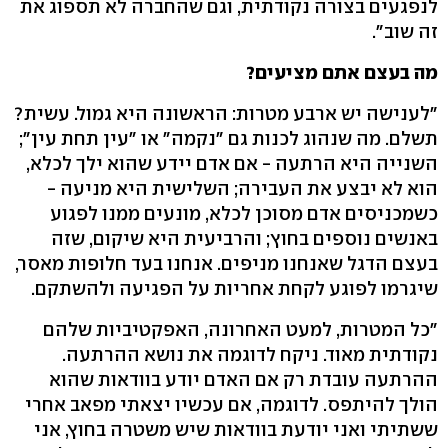
לנפגעים בצורה נקודתית, וגם שהחברה לא תספוג את
זה שוב".
מה בעצם אתם מציעים?
"לענישה יש ארבע מטרות: הראשונה היא גמול. עשית?
תשלם. מה שנהוג לכנות גם "נקמה" או "עין תחת עין";
השנייה היא הרתעה - אם אדם יידע שהוא ילך לכלא,
הוא לא יבצע את העבירה; השלישית היא מניעה -
כשמכניסים אדם מסוכן לכלא, מונעים ממנו לפגוע
באנשים נוספים בחוץ; והרביעית היא שיקום, שזה
בעצם הדגל שאנחנו מניפים. אנחנו בעד חלופות מאסר,
שיגרמו לפוגע לקחת אחריות על הפגיעה ולהשתקם.
"כל המטרות, למעט האחרונה, האפקטיביות שלהם
נקודתית מאוד. ניקח לדוגמה את נושא ההרתעה.
ההרתעה עובדת רק אם האדם יודע בוודאות שהוא
הולך להיתפס. לדוגמה, אם עכשיו יצאתי מפאב אחרי
ששתיתי ואני יודעת בוודאות שיש משטרה בחוץ, אני