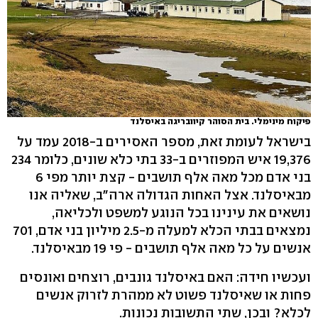
פיקוח מינימלי. בית הסוהר קיוובריגה באיסלנד
בישראל לעומת זאת, מספר האסירים ב-2018 עמד על
19,376 איש המפוזרים ב-33 בתי כלא שונים, כלומר 234
בני אדם מכל מאה אלף תושבים - קצת יותר מפי 6
מבאיסלנד. אצל האחות הגדולה ארה"ב, שאליה אנו
נושאים את עינינו בכל הנוגע למשפט ולכליאה,
נמצאים בבתי הכלא למעלה מ-2.5 מיליון בני אדם, 701
אנשים על כל מאה אלף תושבים - פי 19 מבאיסלנד.
ועכשיו חידה: האם באיסלנד גונבים, רוצחים ואונסים
פחות או שאיסלנד פשוט לא ממהרת לזרוק אנשים
לכלא? ובכן, שתי התשובות נכונות.