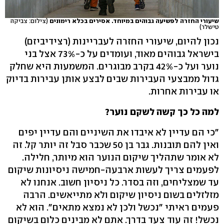
שיעורי החזרה לפשיעה גבוהים במיוחד. אסירים בכלא רימונים
(צילום: צביקה
טישלר)
נכון להיום, שיעורי החזרה לעבריינות (רצידיביזם)
בישראל גבוהים מאוד, ועומדים על כ-73% אצל בני
נוער ועל כ-42% בקרב מבוגרים. המשמעות היא שחלק
גדול ממבצעי העבירות שבים לבצע אותן עבירות בדיוק
או עבירות אחרות.
למה כל כך קשה לשקם נוער?
"כי הם עדיין לא איבדו את השיניים והם עדיין יפים
ואין להם תובנות. גבר בן 50 שכבר סבל זה יותר קל. זה
לא אומר שתהליך שיקום הנוער הוא מיותר, חלילה.
לפעמים צריך לעשות ארבעה-חמישה ניסיונות שיקום
עד שמצליחים, וזה בסדר. כל ניסיון חשוב. אנחנו לא
מזלזלים בשום ניסיון שיקום ולא מתייאשים. הרבה
פעמים ראיתי "נכשל ולכן לא נמצא מתאים". הוא לא
נכשל! זה עוד צעד בדרך. אתם לא מבינים כלום בשיקום