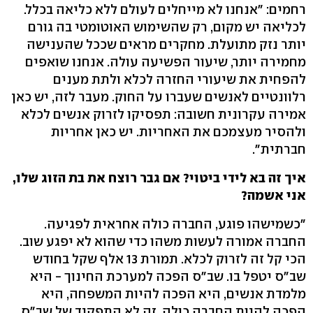
רחמים: "אנחנו לא מייחלים לעולם ללא כליאה בכלל.
לכליאה יש מקום, רק שהשימוש האוטומטי בה גורם
יותר נזק מתועלת. מחקרים מראים שככל שהענישה
מחמירה יותר, שיעור הפשיעה עולה. אנחנו שואפים
להפחית את שיעורי החזרה לכלא ולתת מענים
רלוונטיים לאנשים שעברו על החוק. מעבר לזה, יש כאן
אמירה עקרונית חשובה: תפסיקו לזרוק אנשים לכלא
ולהסיר מעצמכם את האחריות. יש כאן אחריות
חברתית".
איך זה בא לידי ביטוי? אם גבר רוצח את בת הזוג שלו,
אני אשמה?
"כשמישהו פוגע, החברה כולה אחראית לפגיעה.
החברה אמורה לעשות משהו כדי שהוא לא יפגע שוב.
הכי קל זה לזרוק לכלא. תמורת 13 אלף שקל בחודש
שב"ס יטפל בו. שב"ס הפכה למערכת החינוך - היא
מלמדת אנשים, היא הפכה להיות המשפחה, היא
הפכה להיות החברה כולה. זה לא התפקיד של שב"ס.