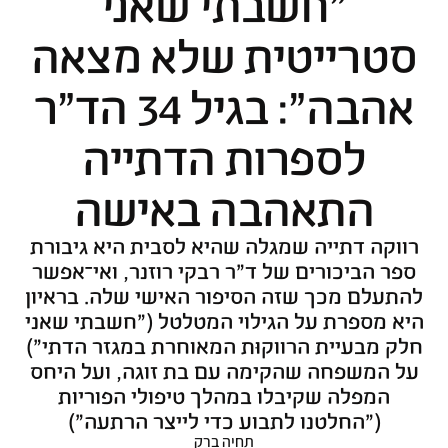
"חשבתי שאני
סטרייטית שלא מצאה
אהבה": בגיל 34 הד"ר
לספרות הדתייה
התאהבה באישה
רווקה דתייה שמגלה שהיא לסבית היא גיבורת
ספר הביכורים של ד"ר רבקי רוזנר, ואי־אפשר
להתעלם מכך שזה הסיפור האישי שלה. בראיון
היא מספרת על הגילוי המטלטל ("חשבתי שאני
חלק מבעיית הרווקוּת המאוחרת במגזר הדתי")
על המשפחה שהקימה עם בת זוגה, ועל היחס
המפלה שקיבלו במהלך טיפולי הפוריות
("החלטנו לתבוע כדי לייצר הרתעה")
תחיה ברק