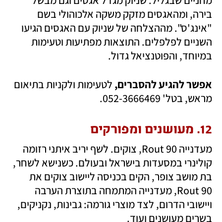
מחניים שבגליל. שניוק מגדל אגסים וגם מבשל 
בירה, ומהאגסים מזקק משקה אלכוהולי בשם 
"אינג'ס". מההצלחה של שניוק עם האגסים הגיעו 
השניים לפלפלים. התוצאות מפתיעות וטעימות 
במיוחד, והפוטנציאל גדול.
אפשר להגיע להסברים,
 לטעימות ולקניות בתיאום 
מראש, בטל' 052-3666469.
12. מעושנים ומפורקים
מעדנייה Rout 90, צוקים. לשף יריב איתני רזומה 
קולינרי במסעדות בישראל ובעולם. כשנישא לשחר, 
בת מושב צופר, הקים בכניסה ליישוב צוקים את 
Rout 90, מעדנייה המתמחה בתוצרת הערבה 
ויישובי הדרום, לצד מוצרי גורמה: גבינות, נקניקים, 
בשרים מעושנים ועוד. 