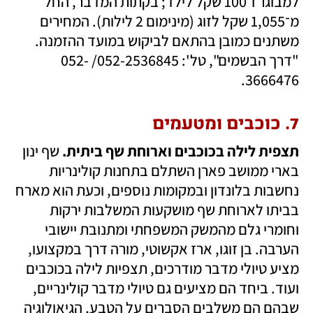
למבוגר ו־100 שקל לילד; בקתות המדבר, החל 
מ־1,055 שקל לזוג (מינימום 2 לילות). המחירים 
משתנים כמובן בהתאם לביקוש במועד ההזמנה. 
"דרך הבשמים", טל': 052-2536845/ 052-
3666476.
7. כוכבים ומטעמים
תצפית לילה בכוכבים וארוחת שף ביתית.
 שף ינון 
בארי ממושב פארן השתלם בתחנות קולינריות 
נחשבות בלונדון ובמקומות נוספים, וכעת הוא מארח 
בביתו לארוחת שף מושקעות המשלבות ירקות 
וחומרי גלם מהמשק המשפחתי ומתנובת יישובי 
הערבה. בן זוגו, ארז אקשוטי, מורה דרך במקצועו, 
מציע טיולי מדבר מודרכים, תצפיות לילה בכוכבים 
ועוד. ביחד הם מציעים גם טיולי מדבר קולינריים, 
שבהם הם משלבים הסברים על הטבע, הגיאולוגיה 