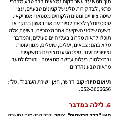
תוך חמש עד עשר דקות נמצאים בלב טבע מדברי 
פראי, לצד קירות סלע של קניונים טבעיים, עצי 
שיטה ציוריים ונופים הלקוחים מספארי אפריקאי. 
טיפ: מומלץ לצאת לסיור עם אור ראשון בבוקר או 
בשעה שלפני השקיעה אחר הצהריים. בשעות אלה 
תוכלו לראות מקרוב בעלי חיים פעילים, והמדבר 
מלא בהם: צבאים, יעלים, שועלים, מגוון עופות 
וציפורים ועוד. טיפ: הגיעו מצוידים במשקפות 
ובמצלמות בעלות עדשה מתאימה - ותוכלו לתעד 
מראות טבע נהדרים.
תיאום סיור: 
קובי דרשר, חאן "שירת הערבה". טל': 
052-3666656.
6. לילה במדבר
חאן "דרך הבשמים", צופר. 
דרך הבשמים נחשבת 