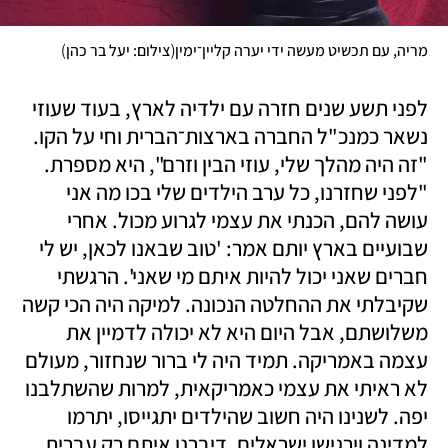
)
(
מריה, עם תכשיט מעשה ידי יערה קליין־ימין
צילום: יעל בר כהן
לפני תשע שנים חזרה עם ילדיה לארץ, בעוד שעוזי 
נשאר כמנכ"ל החברה בארצות־הברית וחי על הקו. 
"זה היה מהלך שלי, עוזי הבין וזרם", היא מספרת. 
"לפני שחזרנו, כל ערב הילדים שלי בכו מה אני 
עושה להם, הכנתי את עצמי לגרוע מכול. אחרי 
שבועיים בארץ יותם אמר: 'טוב שבאנו לכאן, יש לי 
חברים שאני יכול להיות איתם מי שאני'. הרגשתי 
שקיבלתי את ההחלטה הנכונה. למיקה היה הכי קשה 
משלושתם, אבל היום היא לא יכולה לדמיין את 
עצמה באמריקה. תמיד היה לי ברור שנחזור, מעולם 
לא ראיתי את עצמי כאמריקאית, למרות שהשתלבנו 
יפה. לשנינו היה חשוב שהילדים יתגייסו, יתרמו 
למדינה וירגישו ישראלים. דיברנו איתם רק עברית, 