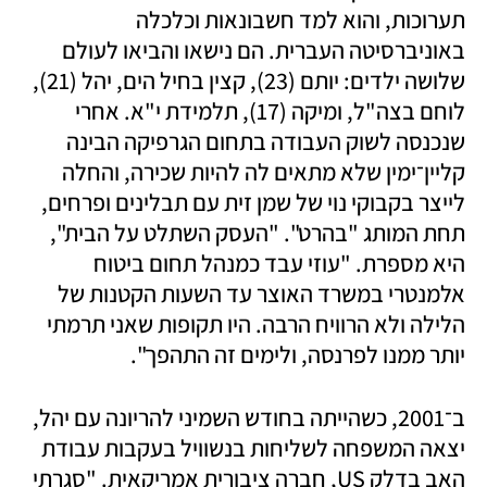
תערוכות, והוא למד חשבונאות וכלכלה 
באוניברסיטה העברית. הם נישאו והביאו לעולם 
שלושה ילדים: יותם (23), קצין בחיל הים, יהל (21), 
לוחם בצה"ל, ומיקה (17), תלמידת י"א. אחרי 
שנכנסה לשוק העבודה בתחום הגרפיקה הבינה 
קליין־ימין שלא מתאים לה להיות שכירה, והחלה 
לייצר בקבוקי נוי של שמן זית עם תבלינים ופרחים, 
תחת המותג "בהרט". "העסק השתלט על הבית", 
היא מספרת. "עוזי עבד כמנהל תחום ביטוח 
אלמנטרי במשרד האוצר עד השעות הקטנות של 
הלילה ולא הרוויח הרבה. היו תקופות שאני תרמתי 
יותר ממנו לפרנסה, ולימים זה התהפך".
ב־2001, כשהייתה בחודש השמיני להריונה עם יהל, 
יצאה המשפחה לשליחות בנשוויל בעקבות עבודת 
האב בדלק US, חברה ציבורית אמריקאית. "סגרתי 