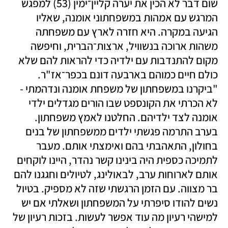
שום דבר לא הכין את יערה קליין־ימין (53) למפגש 
המרגש עם אמהות במשפחתוני אומנה, שאליו 
הגיעה במקרה. היא חזרה לארץ עם משפחתה 
משהות ארוכה בנשוויל, ארצות־הברית, וחיפשה 
מקום להתנדבות עם ילדיה כדי להראות להם שלא 
כולם חיים כמוהם בארבעה דונם בכפר־אז"ר. 
"ביקרנו במשפחתון של משפחת אומנה ונדהמתי - 
לא הכרתי את הקונספט שבו הורים מגדלים ילדי 
אומנה לצד ילדיהם. החלטנו לאמץ משפחתון. 
בערב התרמה פגשתי ילדים ממשפחתון של בנים 
בחולון, התאהבתי בהם ואימצתי אותם. מעבר 
לתמיכה כספית היה בינינו קשר נהדר, היינו לוקחים 
אותם לארוחות ערב, לבאולינג, לטיולים וחגגנו להם 
בר מצווה. עם הזמן הרגשתי שזה לא מספיק. בטיול 
נשים להודו סיפרתי על המשפחתון ושאלתי אם יש 
למישהי רעיון מה עוד אפשר לעשות. בזכות רעיון של 