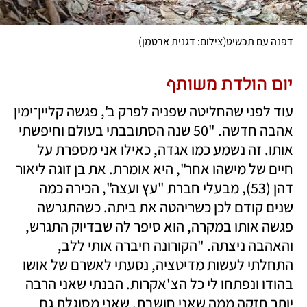
)
(
דפנה עם תכשיט
צילום: דגנית ארטמן
יום הולדת משותף
עוד לפני שהחליטה שפניה לפרק ב', פגשה קליין־ימין 
אהבה חדשה. "50 שנה הסתובבתי בעולם וחיפשתי 
אותו. זה נשמע כמו אגדה, כאילו אני מספרת על 
חיים של מישהו אחר", היא אומרת. את בן זוגה ליאור 
דהן (53), מבעלי חברת "עץ ועצה", הכירה כמה 
שנים קודם לכן כשריהטה את ביתה. כשהתגרשה 
פגשה אותו במקרה, הוא סיפר לה שבדיוק התגרש, 
והאהבה ניצתה. "הקורונה חיברה אותי ללב, 
התחלתי לעשות מדיטציה, נסעתי לאשרם של אושו 
בהודו ונפתחו לי כל הצ'אקרות. הבנתי שאני הרבה 
יותר חזקה ממה שאני חושבת, שאני מסוגלת גם 