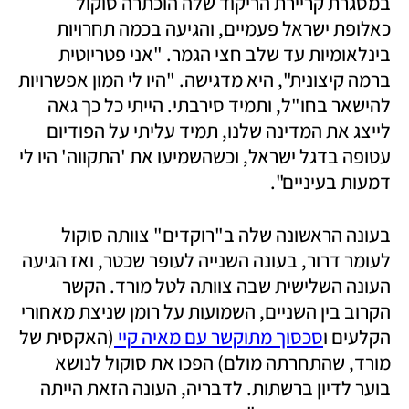
במסגרת קריירת הריקוד שלה הוכתרה סוקול 
כאלופת ישראל פעמיים, והגיעה בכמה תחרויות 
בינלאומיות עד שלב חצי הגמר. "אני פטריוטית 
ברמה קיצונית", היא מדגישה. "היו לי המון אפשרויות 
להישאר בחו"ל, ותמיד סירבתי. הייתי כל כך גאה 
לייצג את המדינה שלנו, תמיד עליתי על הפודיום 
עטופה בדגל ישראל, וכשהשמיעו את 'התקווה' היו לי 
דמעות בעיניים".
בעונה הראשונה שלה ב"רוקדים" צוותה סוקול 
לעומר דרור, בעונה השנייה לעופר שכטר, ואז הגיעה 
העונה השלישית שבה צוותה לטל מורד. הקשר 
הקרוב בין השניים, השמועות על רומן שניצת מאחורי 
הקלעים ו
סכסוך מתוקשר עם מאיה קיי 
(האקסית של 
מורד, שהתחרתה מולם) הפכו את סוקול לנושא 
בוער לדיון ברשתות. לדבריה, העונה הזאת הייתה 