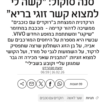
סנה סוקול: "קשה לי
למצוא קשר זוגי בריא"
הרקדנית המנצחת ב"רוקדים עם כוכבים"
ממשיכה לדהור קדימה - מככבת במחזמר
"שיקגו" ומשתתפת במופע החדש VIVO.
עכשיו היא מספרת על היחסים המורכבים עם
אביה, על בן הזוג השתלטן שרצה שתפסיק
לרקוד, על השמועות לגבי טל מורד, ועל הקושי
למצוא זוגיות: "התבנית שאני מכירה זה גבר
שמגונן עליי וקובע בשבילי"
יפעת מנהרדט
16.02.26 | 06:59
99 תגובות
תגיות
שער לאשה
רוקדים עם כוכבים