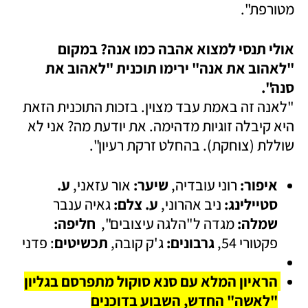
מטורפת".
אולי תנסי למצוא אהבה כמו אנה? במקום 
"לאהוב את אנה" ירימו תוכנית "לאהוב את 
סנה".

"לאנה זה באמת עבד מצוין. בזכות התוכנית הזאת 
היא קיבלה זוגיות מדהימה. את יודעת מה? אני לא 
שוללת (צוחקת). בהחלט זרקת רעיון".
איפור: 
רוני עובדיה, 
שיער: 
אור עזאני, 
ע. 
סטיילינג: 
ניב אהרוני, 
ע. צלם: 
גאיה ענבר 
שמלה: 
מגדה ל"הלגה עיצובים",  
חליפה:
פקטורי 54, 
גרבונים: 
ג'ק קובה, 
תכשיטים
: פדני
הראיון המלא עם סנא סוקול מתפרסם בגליון 
"לאשה" החדש, השבוע בדוכנים