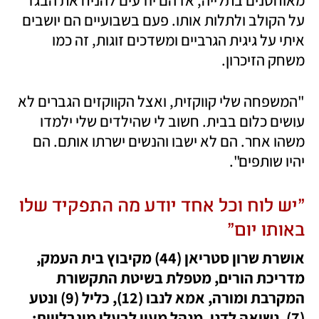
מאוחסנים בתלייה, אז הם יודעים להניח את הבגד 
על הקולב ולתלות אותו. פעם בשבועיים הם יושבים 
איתי על גיגית הגרביים ומשדכים זוגות, זה כמו 
משחק הזיכרון. 
"המשפחה שלי קווקזית, ואצל הקווקזים הגברים לא 
עושים כלום בבית. חשוב לי שהילדים שלי ילמדו 
משהו אחר. הם לא ישבו והנשים ישרתו אותם. הם 
יהיו שותפים". 
"יש לוח וכל אחד יודע מה התפקיד שלו 
באותו יום"
אושרת שרון סטריאן (44) מקיבוץ בית העמק, 
מדריכת הורים, מטפלת בשיטת התקשורת 
המקרבת ומורה, אמא לנבו (12), כליל (9) ונטע 
(7), נשואה לדני, מנהל מעון לבעלי מוגבלויות: