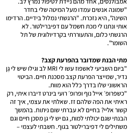
אמבולנסים, אחד מהם ניידת לטיפול נמרץ לב. 
"שמונה אנשים עמדו מעל המיטה שלי בחדר 
השינה", היא נזכרת. "הרגשתי נמלול בידיים. הרדימו 
אותי ונתנו לי מכת חשמל עם דפיברילטור. לא 
הרגשתי כלום, והתעוררתי בקרדיולוגית של תל 
השומר". 
מתי הבנת שמדובר בהפרעת קצב?

"ביום השביעי לאשפוז עשו לי MRI לב וגילו שיש לי גֶן 
נדיר, שמייצר הפרעת קצב מסכנת חיים. הביטוי 
"כשפרופ׳ אייל נוף ופרופ׳ רועי בינרט דיברו איתי, רק 
ראיתי את הפה שלהם זז. שאלתי את עצמי, איך זה 
קשור אליי? בחיים לא עברתי שום ניתוח. בהמשך 
הבנתי שגם יכולתי למות, גם יש לי גן מסכן חיים וגם 
משתילים לי דפיברילטור בגוף. חשבתי לעצמי – 