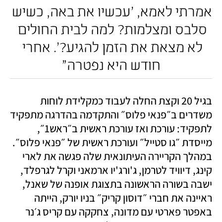
אמרתי לאמא, ׳עכשיו את באה, כשיש 
סלבס ומצלמות? למה לבית החולים 
לא מצאת את הזמן להגיע?׳. אחרי 
חודש היא נפטרה״
בגיל 20 וקצת החלה לעבוד כמקלידת לוחות 
משדרים ב״פנאי פלוס״ והתקדמה בהדרגה מתפקיד 
לתפקיד: עורכת ואז עורכת ראשית ב״ראש1״, 
מייסדת ״גו סטייל״ ועורכת ראשית של ״פנאי פלוס״. 
במהלך הקריירה העיתונאית שלה פגשה את לארי 
קינג, דיוויד לטרמן, ג'ורג'יו ארמאני וקרל לגרפלד, 
ישבה בשורה הראשונה בתצוגת אופנה של שאנל, 
ראיינה את חברי ״דוסון קריק״ בניו יורק, הייתה 
באפטר פארטי עם מדונה, צחקקה עם קריס ג׳נר 