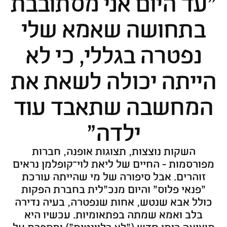
"עד היום אני מסתובבת
בתחושה שאמא שלי
נפטרה בגללי, כי לא
הייתה יכולה לשאת את
המחשבה שתאבד עוד
ילדה"
השקות נוצצות, תצוגות אופנה, חברות
מפורסמות - החיים של ליאת לוי־קופלמן נראים
זוהרים. אבל סיפורה של מי שהייתה עורכת
"פנאי פלוס" והיום מנכ"לית בחברת הפקות
כולל אבא שנטש, אחות שנפטרה, בעיה נדירה
בלב ואמא שמתה בפתאומיות. עכשיו היא
מוציאה רומן חדש ("לא רלוונטית") ומספרת על