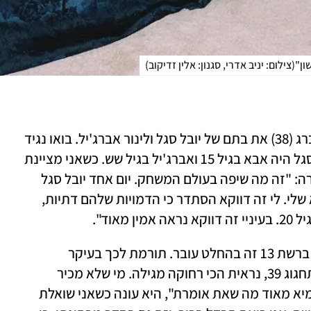
ון"
(
צילום: יניב אדרי, סגנון: אלין זדיקוב
)
בסדרה החדשה "פטריק" מגלמת אגם רודברג (38) את בתם של יובל סגל ולינור אברג'יל. בואו נגיד 
שאם אלה היו החיים האמיתיים, זה אומר שסגל היה אבא בגיל 15 ואברג'יל בגיל שש. כשאני מציינת 
את העובדה הזאת בפני רודברג, היא מיד יורה: "זה מה שיפה בעולם המשחק. יום אחד יובל סגל 
יכול לגלם את בן הזוג שלי ויום אחר את אבא שלי. לי זה דווקא הסתדר כי הדמויות שלהם דתיות, 
אוד".
אז כן, בסדרת הפשע שעלתה בחודש שעבר ברשת 13 זה בהחלט עובר. תורמת לכך בעיקר 
העובדה שרודברג, שבפברואר הקרוב כבר תחגוג 39, נראית הכי רחוקה מגילה. מי שלא מכיר 
אותה, ספק אם היה נותן לה אפילו 29. "מחמיא מאוד מה שאת אומרת", היא עונה כשאני שואלת 