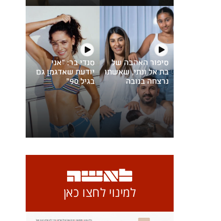
סיפור האהבה של
סנדי בר: "אני
בת אל ונתי, שאשתו
יודעת שאדגמן גם
נרצחה בנובה
בגיל 90"