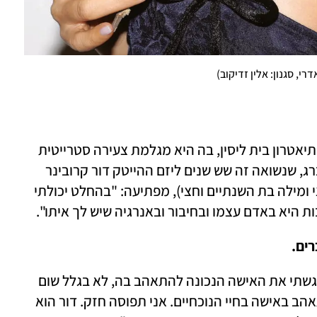
דרי, סגנון: אלין זדיקוב
)
רודברג משחקת בהצגה "סיפור אהבה" של תיאטרון בית ליסין, בה היא מגלמת צעירה סטרייטית 
שמוצאת את עצמה מתאהבת באישה. רודברג, שנשואה זה שש שנים ליזם ההייטק דור קרובינר 
(40) ואמא לשתי בנות (הלני בת הארבע וחצי ומילה בת השנתיים וחצי), מפתיעה: "בהחלט יכולתי 
יא באדם עצמו ובחיבור ובאנרגיה שיש לך איתו".  
רים.
"נכון. אבל אני מניחה שזה רק מכיוון שלא פגשתי את האישה הנכונה להתאהב בה, לא בגלל שום 
סיבה אחרת. אבל נראה שגם לא אזכה להתאהב באישה בחיי הנוכחיים. אני תפוסה חזק. דור הוא 