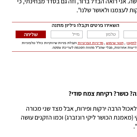
אותה מה הסוד, "אבל זה לא מה שאני מרגישה. אני רואה הבדל ברור, וזה גם בסדר מבחינתי, כי 
קות לעצמנו ולאושר שלנו".
ה? כושר? רקיחת צמח סודי?
"אני צמחונית שאוכלת דגים. אני משתדלת לאכול הרבה ירקות ופירות, אבל מצד שני מכורה 
ל'פסק זמן'. חוץ מזה אני מתאמנת אצל ליקי (מאמנת הכושר ליקי רונזברג) וכמו הזקנים עושה 
.