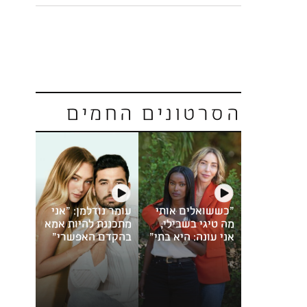
הסרטונים החמים
"כששואלים אותי
עומר נודלמן: "אני
מה טיגי בשבילי,
מתכננת להיות אמא
אני עונה: היא בתי"
בהקדם האפשרי"