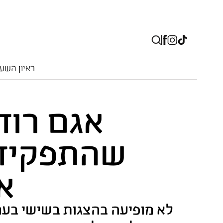
ראיון השע
אגם רוד
שהתפקיד כ
א
לא מופיעה בהצגות בשישי בער