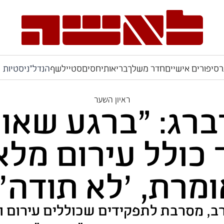
ר
סיפורים אישיים
חדר משלך
בריאות
יחסים
סטייל
שף
הנדל"ניסטיות
ראיון השער
ברג: "ברגע שאומ
ולל עירום מלא,
ומרת, 'לא תודה'"
ב, מסרבת לתפקידים שכוללים עירום 