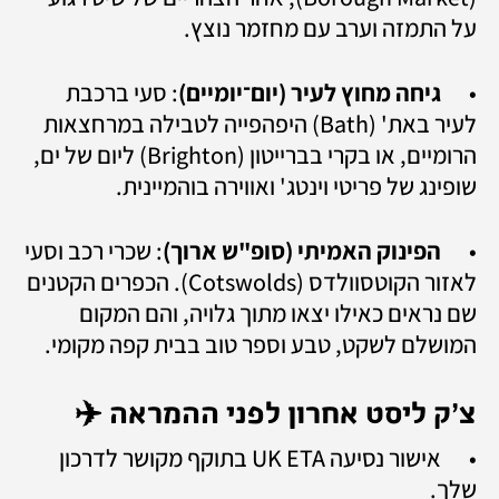
על התמזה וערב עם מחזמר נוצץ.
•	
גיחה מחוץ לעיר (יום־יומיים)
: סעי ברכבת 
לעיר באת' (Bath) היפהפייה לטבילה במרחצאות 
הרומיים, או בקרי בברייטון (Brighton) ליום של ים, 
שופינג של פריטי וינטג' ואווירה בוהמיינית.
•	
הפינוק האמיתי (סופ"ש ארוך)
: שכרי רכב וסעי 
לאזור הקוטסוולדס (Cotswolds). הכפרים הקטנים 
שם נראים כאילו יצאו מתוך גלויה, והם המקום 
המושלם לשקט, טבע וספר טוב בבית קפה מקומי.
צ'ק ליסט אחרון לפני ההמראה ✈️
•	אישור נסיעה UK ETA בתוקף מקושר לדרכון 
שלך.