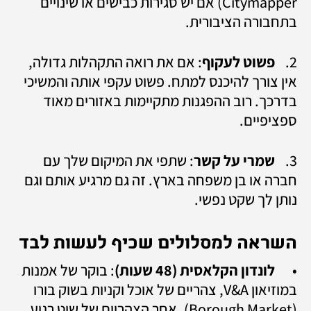
Citymapper) אם יש סגירות כבישים או שינויים 
בתחבורה הציבורית.
2.	
פשוט לעקוף
: אם את רואה התקהלות גדולה, 
אין צורך להיכנס למתח. פשוט עקפי אותה והמשיכי 
בדרכך. רוב ההפגנות מתקיימות באזורים מאוד 
ספציפיים.
3.	
שמרי על קשר
: שתפי את המיקום שלך עם 
חברה או בן משפחה בארץ. זה גם מרגיע אותם וגם 
נותן לך שקט נפשי.
השראה למסלולים שכיף לעשות לבד
•	
לונדון הקלאסית (48 שעות)
: בוקר של אמנות 
במוזיאון V&A, צהריים של אוכל וקניות בשוק בורו 
(Borough Market), אחר הצהריים של שיט רגוע 