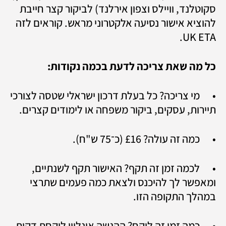
סקוטלנד, וויילס וצפון אירלנד) לביקור קצר חייבת 
להוציא אישור נסיעה אלקטרוני מראש. קוראים לזה 
UK ETA.
כל מה שאת צריכה לדעת בכמה נקודות:
•	מי צריכה? כל בעלת דרכון ישראלי שטסה לצורכי 
תיירות, עסקים, ביקור משפחה או לימודים קצרים.
•	כמה זה עולה? £16 (כ־75 ש"ח).
•	לכמה זמן זה תקף? האישור תקף לשנתיים, 
ומאפשר לך להיכנס ולצאת כמה פעמים שתרצי 
במהלך התקופה הזו.
•	כמה זמן זה לוקח? ההגשה אונליין לוקחת דקות, 