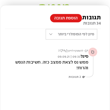
תגובות
הוספת תגובה
34 תגובות
מיון לפי
הפופולרי ביותר
ס
2
8
להצטרף לדיון
סיגל
09:33 | 09.09.21
ממש נס לצאת ממצב כזה. חשיבות הנפש
והרוח!
2
תגובות
צילום: שי יחזקאל, סגנון: אייל חג'בי