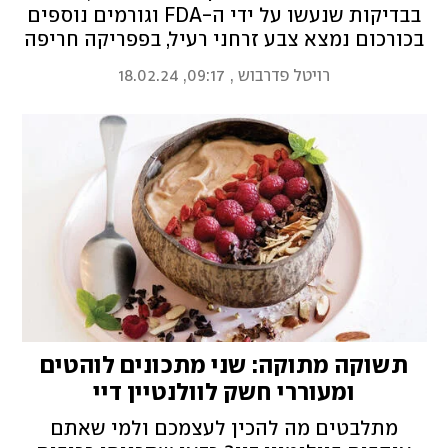
בבדיקות שנעשו על ידי ה-FDA וגורמים נוספים
בכורכום נמצא צבע זרחני רעיל, בפפריקה חריפה
נמצאו רעלני עובש מסרטנים ובקינמון נמצאה
רויטל פדרבוש
,
09:17, 18.02.24
עופרת בכמות המסכנת התפתחות תקינה של
תינוקות וילדים. איך נזהרים?
תשוקה מתוקה: שני מתכונים לוהטים
ומעוררי חשק לוולנטיין דיי
מתלבטים מה להכין לעצמכם ולמי שאתם