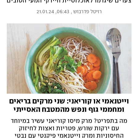
צעדים שיגרמו לאוכלוסיית חיידקי המעי הטובים
שלכם לשגשג ו־4 שממש לא
רויטל פדרבוש
,
06:43, 21.01.24
וייטנאמי או קוריאני: שני מרקים בריאים
ומחממי גוף ונפש מהמטבח האסייתי
לסופשבוע לוהט
מה בתפריט? מרק מיסו קוריאני עשיר במיוחד
עם ירקות שורש, פטריות ואצות לחיזוק
החיסוניות ומרק וייטנאמי פיקנטי עם נבטי