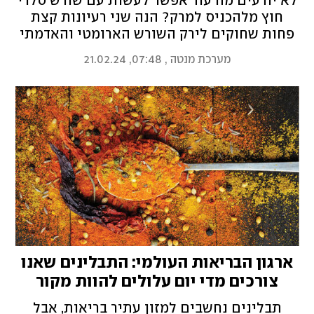
לא יודעים מה עוד אפשר לעשות עם שורש סלרי
חוץ מלהכניס למרק? הנה שני רעיונות קצת
פחות שחוקים לירק השורש הארומטי והאדמתי
שאתם חייבים לנסות: פסטה משגעת עם פסטו
מערכת מנטה
,
07:48, 21.02.24
סלרי־אגוזים ותבנית חורפית של שורשים
ולבבות צלויים עם פטרוזיליה, שום וליים. כנסו
למטבח ותתחילו לקלף!
ארגון הבריאות העולמי: התבלינים שאנו
צורכים מדי יום עלולים להוות מקור
לזיהומים מסוכנים
תבלינים נחשבים למזון עתיר בריאות, אבל