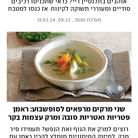
אוהבים בוולנטיין דיי? כדאי שתכניסו רכיבים
סודיים ומעוררי תשוקה לקינוח. אז כנסו למטבח
ותכינו "נייס קרים" שוקולד-בננה ופרלינים
מערכת מנטה
,
09:22, 13.02.24
משוקולד מריר ומאצ'ה שיפתחו לכם את
התיאבון המיני
שני מרקים מרפאים לסופשבוע: ראמן
פטריות ואטריות סובה ומרק עצמות בקר
ומוח עצם
רוצים למרק את הגוף ואת הנפש? תעמידו סיר
מרק. לחיזוק החיסוניות מומלץ להכין ראמן עם