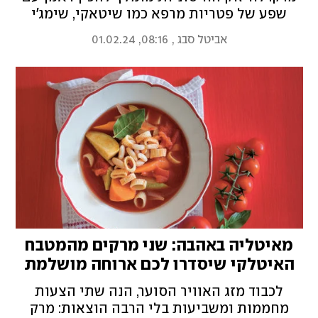
שפע של פטריות מרפא כמו שיטאקי, שימג'י
ופורטובלו ולחיזוק אנרגטי בפני מחלות חורף
אביטל סבג
,
08:16, 01.02.24
מומלץ להעמיד סיר לוהט עם ירקות שורש וכמה
עצמות בקר. שיהיה לבריאות!
מאיטליה באהבה: שני מרקים מהמטבח
האיטלקי שיסדרו לכם ארוחה מושלמת
בסופ"ש
לכבוד מזג האוויר הסוער, הנה שתי הצעות
מחממות ומשביעות בלי הרבה הוצאות: מרק