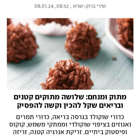
נקייה, תוספי מזון באריזה סקסית של אבקה ועוד
שירי ברוק-שגיא
,
08:52, 08.01.24
מגמות וולנס בינלאומיות שנפגוש בעתיד הקרוב.
תתחילו לשנן!
מתוק ומנחם: שלושה מתוקים קטנים
ובריאים שקל להכין וקשה להפסיק
לנשנש
כדורי שוקולד בגרסה בריאה, כדורי תמרים
ואגוזים בציפוי שוקולדי וממתקי משמש, קוקוס
ופיסטוק ביתיים. זריקת אנרגיה קטנה, זריזה
ומתוקה במינימום מאמץ ומקסימום בריאות