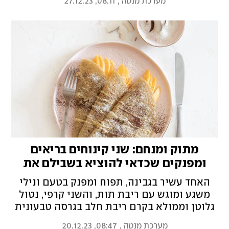
מערכת מנטה
,
08:11, 27.12.23
קינואה ושקדים
מתוק ומנחם: שני קינוחים בריאים
ומפנקים שכדאי להוציא בשבילם את
המחבת
האחד עשיר בגבינה, תפוח ומפנק בטעם ונילי
משגע ומוגש עם ריבת תות, והשני קרפי, נטול
גלוטן וממולא בקרם ריבת חלב בגרסה טבעונית
נהדרת. מוזמנים לבחור: פנקייק גבינה או קרפ
מערכת מנטה
,
08:47, 20.12.23