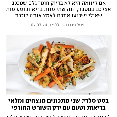
לנסות
אם קינואה היא לא בדיוק חומר גלם שמככב
אצלכם במטבח, הנה שתי מנות בריאות וטעימות
שאולי ישכנעו אתכם לאמץ אותה לגזרת
התבשילים: מג'דרה קינואה עם פטנט מיוחד של
רויטל פדרבוש
,
17:03, 07.03.24
אפייה בתנור שחוסך הרבה טרחה וטיגון ותבשיל
קינואה קל ומהיר בשיטת בישול שמעניקה לו
מרקם ממש כמו של קוסקוס
בסט סלרי: שני מתכונים מנצחים ומלאי
בריאות וטעם עם ירק השורש החורפי