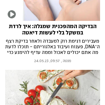
הבדיקה המהפכנית שמגלה: איך לרדת
במשקל בלי לעשות דיאטה
מעבירים דגימת רוק למעבדה ולאחר בדיקת רצף
ה־DNA, פענוח ועיבוד באלגוריתם - תוכלו לדעת
מה אתם יכולים לאכול וממה עדיף להימנע כדי
להצליח בדיאטה. "מתוך מאה נבדקים אקראיים
מנטה
,
09:57, 24.05.23
שעקבנו אחריהם בשנה האחרונה, 94 הצליחו
לרדת במשקל - זה נתון מדהים לעולם
הדיאטות", אומרים בחברה. אירה דולפין בריאיון
עם הזוכים בפרס הוולנס של מנטה בקטגוריית
החדשנות