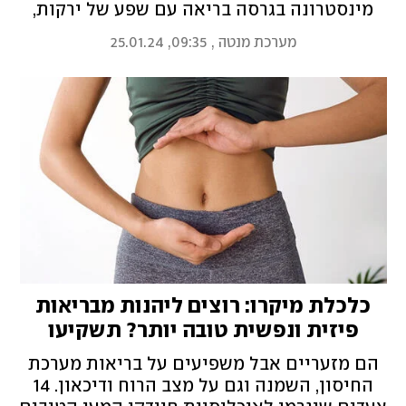
מינסטרונה בגרסה בריאה עם שפע של ירקות,
עשבי תיבול ופסטה ומרק ריבולטה עשיר
מערכת מנטה
,
09:35, 25.01.24
בקטניות, ירקות שורש וגריסי פנינה שהולך טוב
עם לחם כפרי. בון אפטיטו!
כלכלת מיקרו: רוצים ליהנות מבריאות
פיזית ונפשית טובה יותר? תשקיעו
במיקרוביום
הם מזעריים אבל משפיעים על בריאות מערכת
החיסון, השמנה וגם על מצב הרוח ודיכאון. 14