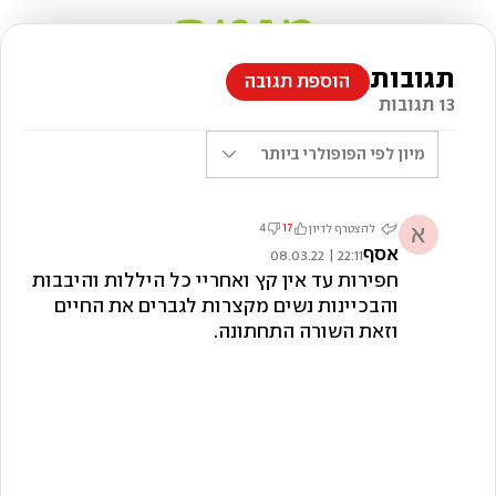
תגובות
הוספת תגובה
13 תגובות
מיון לפי
הפופולרי ביותר
א
4
17
להצטרף לדיון
אסף
22:11 | 08.03.22
חפירות עד אין קץ ואחריי כל היללות והיבבות
והבכיינות נשים מקצרות לגברים את החיים
וזאת השורה התחתונה.
צילום: shutterstock