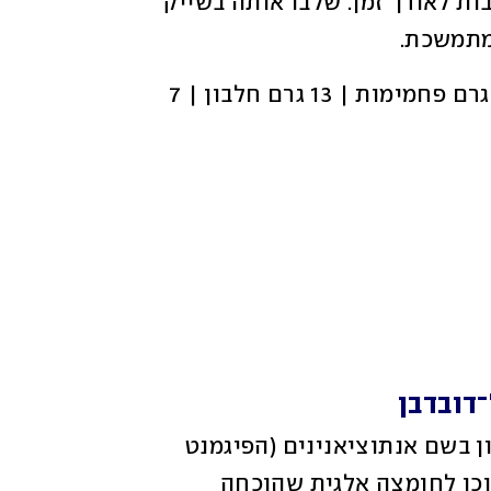
ומאפשרת לרמות הסוכר בדם להישאר יציבות לאורך זמן. שלבו אותה בשייק 
מתמשכת.
 337 קלוריות | 46 גרם פחמימות | 13 גרם חלבון | 7 
דובדבן 
פירות יער מהווים מקור עשיר לנוגדי חמצון בשם אנתוציאנינים (הפיגמנט 
שמעניק להם את צבעם האדום או הסגול) וכן לחומצה אלגית שהוכחה 