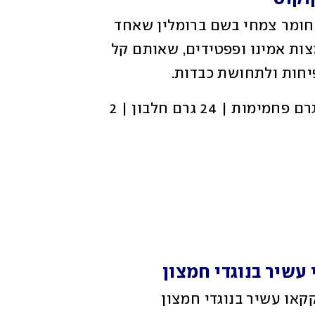
מלבד היותו פרי טרופי טעים, האננס מכיל חומר צמחי בשם ברומלין שאחד 
האנזימים שלו עוזר לפירוק חלבונים לחומצות אמינו ופפטידים, שאותם קל 
יחות ולתחושת כבדות.
 261 קלוריות | 35 גרם פחמימות | 24 גרם חלבון | 2 
חוץ מהרכב מנצח של מינרלים חשובים, הקקאו עשיר בנוגדי חמצון 