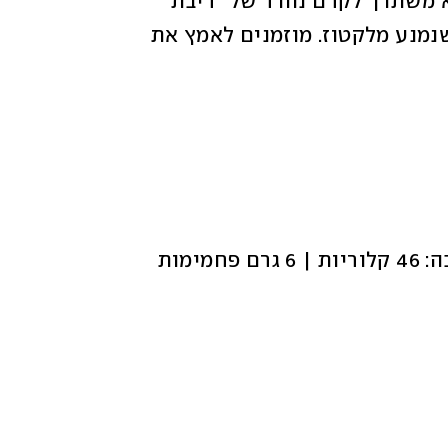
לתוספות מתוקות ומלוחות כאחת. כאן הוא משתדך לקרם נהדר של "ריבת 
חלב", אף היא טבעונית, ומומלצת גם למי שנמנע מלקטוז. מוזמנים לאמץ את 
ערכים תזונתיים ליחידה עם חצי כפית ריבה: 46 קלוריות | 6 גרם פחמימות 