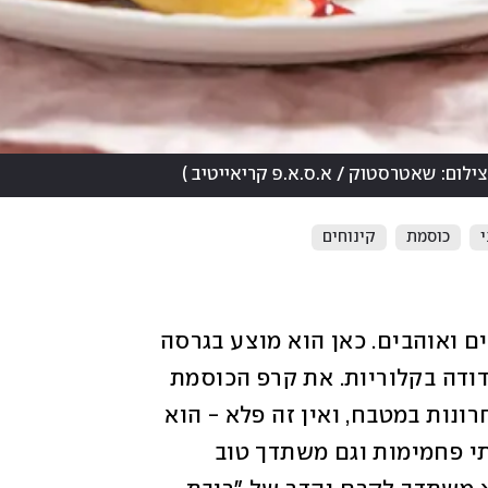
צילום: שאטרסטוק / א.ס.א.פ קריאייטיב
)
י
כוסמת
קינוחים
את פנקייק הגבינה הישן והטוב כולנו מכירים ואוהבים. כאן הוא מוצע בגרסה 
קלה ובריאה יותר מגבינה רזה (3%) שגם מדודה בקלוריות. את קרפ הכוסמת 
הירוקה הפופולרי, רבים אימצו בשנים האחרונות במטבח, ואין זה פלא - הוא 
בריא, טבעוני, נטול גלוטן, מיטיב עם מפחיתי פחמימות וגם משתדך טוב 