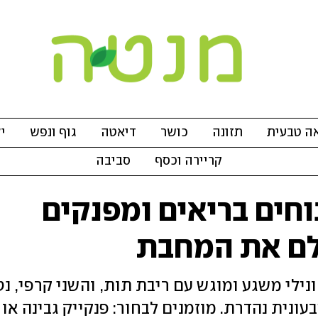
ה טבעית
תזונה
כושר
דיאטה
גוף ונפש
י
קריירה וכסף
סביבה
וחים בריאים ומפנקים
לם את המחבת
ילי משגע ומוגש עם ריבת תות, והשני קרפי, נט
ונית נהדרת. מוזמנים לבחור: פנקייק גבינה או