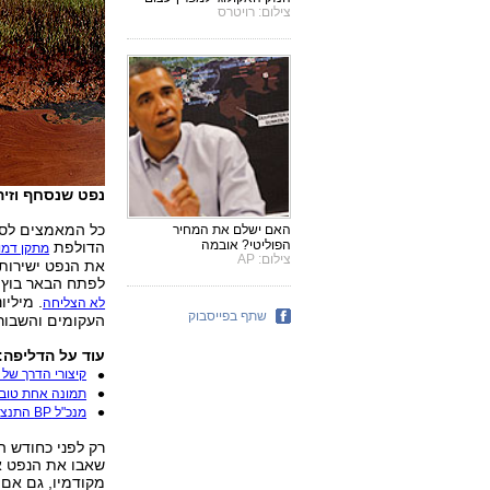
צילום: רויטרס
נפט שנסחף וזיהו
כל המאמצים לסת
האם ישלם את המחיר
הפוליטי? אובמה
הדולפת
מתקן דמו
צילום: AP
את הנפט ישירות 
לפתח הבאר בוץ כ
. מיליו
לא הצליחה
שתף בפייסבוק
העקומים והשבור
עוד על הדליפה:
קיצורי הדרך של BP הובילו לדליפת הענק
תמונה אחת טובה 
מנכ"ל BP התנצל על הדליפה: "אני הרוס מזה"
רק לפני כחודש 