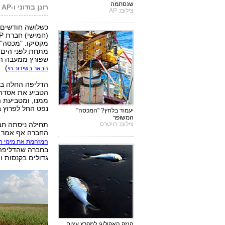
שנסתמה
רונן בודוני ו-AP
צילום: AP
כשלושה חודשים 
מקסיקו. "מכסה"
מתחת לפני הים,
שפורץ ממעבה הא
)
הבאר בשידור חי
ממנו, ומטביעת 
נפט החל לפרוץ 
יעמוד בלחץ? "המכסה"
המשופר
צילום: רויטרס
החברה אף אמר ש
המזהמת את מימי ה
בחברה שהדליפה 
גדולים בקנסות ופ
הנזק האקולוגי למפרץ עצום