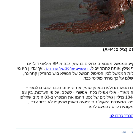
צילום: AFP)
בהמשך אכן השקיע הממשל מאמצים גדולים בנושא, גבה מ-BP מיליוני דולרים
ף אילץ אותה להתחייב ל
. אך עדיין היו מי
קרן פיצויים של 20 מיליארד דולר
ות הממשל לבין הטיפול הכושל של הנשיא בוש בהוריקן קתרינה,
שלם על כך מחיר פוליטי כבד.
 הבאר הדולפת באופן סופי, את הזיהום הכבד שנגרם למפרץ
מקסיקו יהיה קשה מאוד - אולי אפילו בלתי אפשרי - לשקם. על פי הערכות, בין 93
מיליון גאלונים ל-184 מיליון גאלונים של נפט זיהמו את המפרץ ב-83 הימים שחלפו
. המערכת האקולוגית נפגעה באופן שהיקפו לא ברור עדיין,
מקומית קרסה כמעט לגמרי.
ה? כתבו לנו
ט
BP