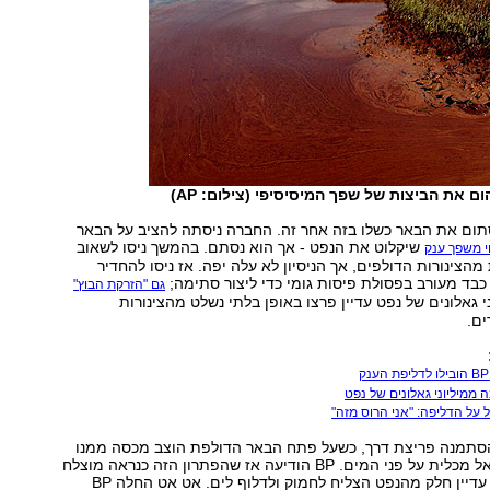
ם את הביצות של שפך המיסיסיפי (צילום: AP)
ום את הבאר כשלו בזה אחר זה. החברה ניסתה להציב על הבאר
שיקלוט את הנפט - אך הוא נסתם. בהמשך ניסו לשאוב
י משפך ענק
מהצינורות הדולפים, אך הניסיון לא עלה יפה. אז ניסו להחדיר
בד מעורב בפסולת פיסות גומי כדי ליצור סתימה;
גם "הזרקת הבוץ"
ני גאלונים של נפט עדיין פרצו באופן בלתי נשלט מהצינורות
ים.
ממיליוני גאלונים של נפט
הסתמנה פריצת דרך, כשעל פתח הבאר הדולפת הוצב מכסה ממנו
שאבו את הנפט אל מכלית על פני המים. BP הודיעה אז שהפתרון הזה כנראה מוצלח
מקודמיו, גם אם עדיין חלק מהנפט הצליח לחמוק ולדלוף לים. אט אט החלה BP