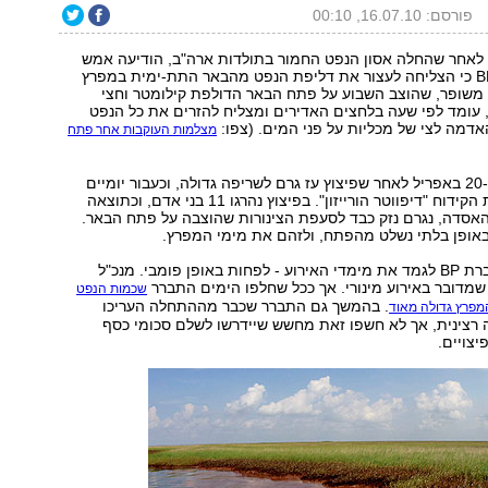
פורסם: 16.07.10, 00:10
לאחר שהחלה אסון הנפט החמור בתולדות ארה"ב, הודיעה אמש
(חמישי) חברת BP כי הצליחה לעצור את דליפת הנפט מהבאר התת-ימית במפרץ
 משופר, שהוצב השבוע על פתח הבאר הדולפת קילומטר וחצי
 עומד לפי שעה בלחצים האדירים ומצליח להזרים את כל הנפט
דמה לצי של מכליות על פני המים. (צפו:
מצלמות העוקבות אחר פתח
הדליפה החלה ב-20 באפריל לאחר שפיצוץ עז גרם לשריפה גדולה, וכעבור יומיים
הטביע את אסדת הקידוח "דיפווטר הורייזון". בפיצוץ נהרגו 11 בני אדם, וכתוצאה
האסדה, נגרם נזק כבד לסעפת הצינורות שהוצבה על פתח הבאר.
באופן בלתי נשלט מהפתח, ולזהם את מימי המפרץ.
תחילה ניסתה חברת BP לגמד את מימדי האירוע - לפחות באופן פומבי. מנכ"ל
מדובר באירוע מינורי. אך ככל שחלפו הימים התברר
שכמות הנפט
. בהמשך גם התברר שכבר מההתחלה העריכו
מפרץ גדולה מאוד
רצינית, אך לא חשפו זאת מחשש שיידרשו לשלם סכומי כסף
יצויים.