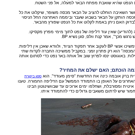
 הנפט שהיא שואבת מפתח הבאר למעלה, אל פני השטח.
ושר השאיבה הוחלט להציב על הבאר מכסה משופר, שיקלוט את כל
כסה הותקן על הבאר בשבוע שעבר וביממה האחרונה החל הניסוי
לבדוק האם ניתן באמת לקלוט את כל הנפט שפורץ מהבאר.
 (להודיע) שאין עוד דליפה של נפט לתוך מימי מפרץ מקסיקו.
רגש מכך", אמר קנת וולס, סגן נשיא BP.
בימים הקרובים ימשיכו אנשי BP לעקוב אחר תפקוד הציוד, ולוודא שאכן אין דליפות.
המכסה" הוא רק פתרון זמני. במקביל ממשיכה החברה לקדוח שתי
ות. באוגוסט ינסו לפרוץ שוב אל אותה באר נפט כדי לסתום אותה
מה הוכתם; האם ישלם את המחיר?
ית ברק אובמה כינה את החדשות "סימן מעודד". הוא
ספג ביקורת
חרונים על האופן בו התמודד הממשל עם הדליפה החמורה. טענו
יטית ומסורבלת, ושחלפו ימים ארוכים עד שבוושינגטון הבינו
חמור שיש לרתום משאבים גדולים כדי להתמודד איתו.