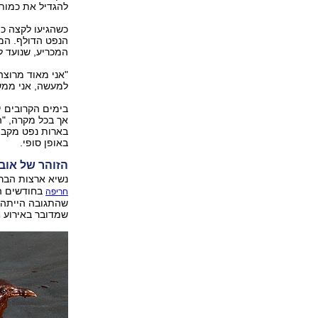
להגדיל את כמות
כשהגיעו לקצה כ
הנפט הדולף. המ
המכריע, שנועד 
"אני מאוד מרוצה
למעשה, אני ממש נ
אך בכל מקרה, "
בארות נפט מקביל
באופן סופי.
הזוהר של אוב
נשיא ארצות הבר
בחודשים הא
חריפה
שהתגובה הייתה א
שמדובר באירוע 