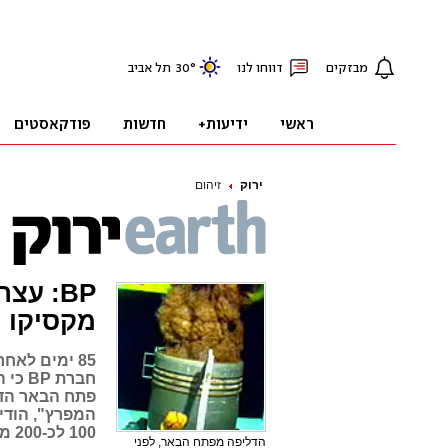
ירוק
זיהום
BP: ע
מקסיקו
85 ימים לא
חברת
פתח הבאר הדו
המפרץ", הודיע
100 לכ-200 מיליון גאלונים של נפט
הדליפה מפתח הבאר, לפני