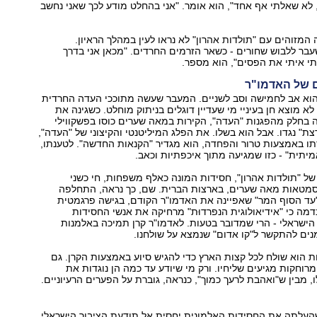
לא שאלתי אף אחד", הוא אומר. "אני בהחלט מודע לכך שאני נחשב
 המזוהים עם "תולדות אהרון" לא נראו לעין במהלך הראיון.
בר ללבוש שחורים - כשאר הזרמים החרדים. "מכאן אני בדרך
י איתי את הפסים", הוא מספר.
 של האדמו"ר
היים הוא אב לחמישה וסב לשניים. המעבר שעשה מתוככי העדה החרדית
א מוצא חן בעיניי מי שעדיין דוגלים בניתוק מוחלט. כשגינה את
 בחלק מהפגנות "העדה", הקירות במאה שערים כוסו בפשקווילי
ת" נגדו. אבל הוא בשלו. את הפלג המיליטנטי והקיצוני של "העדה",
ו באמצעות טרור והפחדה, הוא מגדיר "הקנאות החדשה". לטענתו,
אמיתית" - כזו שמגיעה מתוך איכפתיות וכאב.
של "תולדות אהרון", חסידות המונה כאלף משפחות, חי כשני
מטאות מאה שערים, בארצות הברית. שם, כך נראה, התחלפה
"עד הסוף המר" שאפיינה את האדמו"ר הקודם, בגישה פרגמטית
דמה כי "אידיאולוגית הנפרדוּת" מרחיקה את אנשי החסידות
ישראלי - הרי שמדובר בטעות. לאדמו"ר קרן תמיכה באלמנות
נים להתקשר ל"קו אדום" שנמצא על שולחנו.
 הוא שולח לכל קצות הארץ כדי להגיש סיוע באמצעות הקרן. גם
מרוחקות מגיעים שליחיו. ורק מי שיודע עד כמה הן נוגדות את
, מבין ש"ואהבת לרעך כמוך", כנראה, גוברת על הפערים הרעיוניים.
עלתה את החסידות האלמונית יחסית אל תודעת הציבור הישראלי,