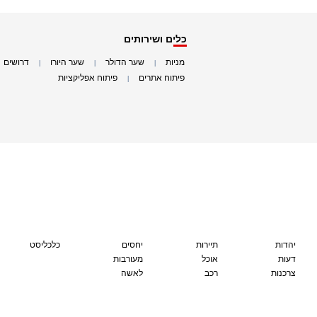
כלים ושירותים
מניות
שער הדולר
שער היורו
דרושים
|
|
|
|
פיתוח אתרים
פיתוח אפליקציות
|
|
יהדות
תיירות
יחסים
כלכליסט
דעות
אוכל
מעורבות
צרכנות
רכב
לאשה