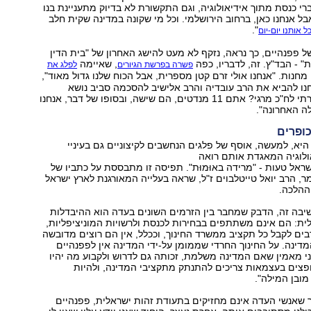
ברי כנסת מתוך אידיאולוגיה, וגם התקשורת לא בדיוק מתעניינת בנו
ל אנחנו כאן, ברחוב הירושלמי. וכל מי שקונה במדינה שקית חלב
".
ל אותנו יום-יום
ל פפנהיים, כך נראה, נזקף לא מעט להישג האחרון של "בית הדין
 - הבד"ץ. זה, לדבריו, כפה
, שאיימה
פשרה בפרשת הגיורים
לפלג את
מחנות. "אנחנו אולי זרם קטן מספרית, אבל הכוח שלנו גדול מאוד",
נו להביא את הרב עובדיה והרב אלישיב להסכמה סביב נושא
הגיורים. איך אמרתי לח"כ מרגי? אתם 11 מנדטים, הם שישה, ובסופו של דבר, אנחנו
ה האחרונה".
ופרים
יא, למעשה, אוסף של פלגים הנחשבים לקיצוניים גם בעיניי
ולוגיה המאגדת אותם רואה
אל טעות - "מרידה באוּמוּת". תפיסה זו מתבססת על כתביו של
 הרב יואל טייטלבוים ז"ל, שראה בעלייה המאורגנת לארץ ישראל
ההלכה.
יבה זה, הדבק שמחבר בין הזרמים השונים בעדה הוא ההיבדלות
ת: הם אינם משתתפים בבחירות לכנסת ולרשויות המוניציפליות,
ם לקבל כל תקציב ממשרד החינוך, וככלל, אין הם רוצים מדובשה
דינה. על החינוך החרדי שממומן על-ידי המדינה אין לפפנהיים
ני מאמין שאם המדינה משלמת, זכותה גם לדרוש ולקבוע מה יהיו
פצים בעצמאות צריכים להתנתק מתקציבי המדינה, ולהיות
ובן המילה".
 שאנשי העדה אינם מחזיקים בתעודת זהות ישראלית, פפנהיים