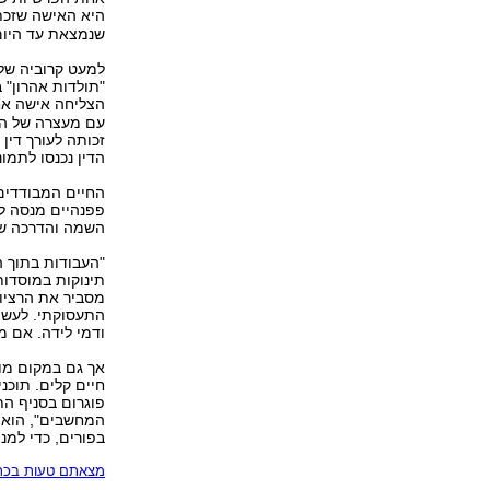
היא האישה שזכת
שנמצאת עד היום
למעט קרוביה של
"תולדות אהרון" 
הצליחה אישה א
עם מעצרה של הא
זכותה לעורך דין
הדין נכנסו לתמונ
החיים המבודדים
פפנהיים מנסה ל
השמה והדרכה שבר
"העבודות בתוך 
תינוקות במוסדות
מסביר את הרציונ
התעסוקתי. לעשות
ודמי לידה. אם מ
אך גם במקום מוש
חיים קלים. תוכנ
פוגרום בסניף הת
המחשבים", הוא מ
בפורים, כדי למנו
מצאתם טעות בכתב