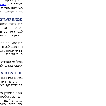
מפריך במקום. "כ
תעודה הוא
יואליש
כשאשתו הולכת לל
חד-הורית ל-13 ילדים".
ממאה שערים - 
את ילדותו ברחו
הסואן. ההתגודדו
לכסות את פניהם 
מנותקים מכל הש
נהג אמבולנס וחו
פצועי קטטות ונפ
חיובי עליהם.
בצילומי הסדרה "
וקיצוני בהתבדלות
חסיד עם תואר
בשנים האחרונות
הייתי בתוך 'העדה
פפנהיים אף מצה
ובמה התעניין א
המדינה". הלימו
מלמדת לימודי חו
ורצון ברזל. "היו