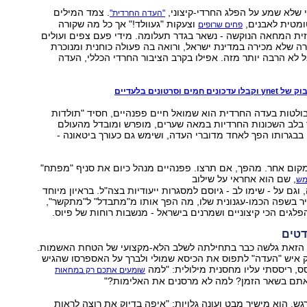
 שלא שמע על הפלג החרדי-קיצוני,
. צמד המילים
"העדה החרדית"
מטית לאבנים,
וצעקות "געוולד!" אך כל מה שקורה
פחים שרופים
ית המחאה הנוקשה - נשאר בגדר תעלומה. מידי פעם צפים ועולים
רה שלא מכירה במדינת ישראל, ורואה בה פעולה כוחנית ומנוכרת
 לא הרבה יותר מזה. אפילו בקרב הציבור החרדי הכללי, העדה
מים וסרטונים בלעדיים
ולטות בעדה החרדית הוא שמואל חיים פפנהיים, חסיד "תולדות
ך בלב השכונות החרדיות במאה שערים, מופרש ומובדל מהעולם
בבגרותו הפך לאחד מדוברי העדה, ושימש גם כעורך ביטאונה -
קום אחר. מהפך, אם תרצו. פפנהיים מנהל כיום את סניף "מפתח"
, שם הוא אחראי על שילוב
מש
גם על - שימו לב - גיוסם למסגרות ייעודיות בצה"ל. בראיון מיוחד
 מסביר בשפה הכמו-עגנונית שלו, מה הפך אותו מ"מתבדל" ל"מתקשר",
הפלגים הכי קיצוניים ושמרנים בישראל - מנשבות רוחות של פיוס.
 הזאת גלשה כבר בתחילתה לשלב הלא-מקצועי של הטחת האשמות.
ק איש "העדה" לתפוס את הכיסא שמולי ולברך על האספרסו שהגיש
, ריססתי עליו מחסנית מילולית: "למה
שומעים אתכם רק במחאות
אתם בשאר הזמן? למה לא מרסנים את האלימות?"
ש, הוא מישיר מבט ועונה גלויות: "איפה בדיוק את רוצה לראות