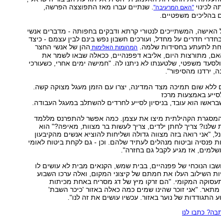
ה לכינוי
. שנתיים עברו מאז התפוצצה הפרשה,
"האם המרעיבה"
 בהליכים משפטיים.
 האישה, המשתייכים לנטורי קרתא ודבקים בחפותה - מדברים אנשי
בחדרי חדרים על מחדל, ועורכים חשבון נפש בינם לבין עצמם - כיצד
חת לתעתע בחסידות שלמה.
ההן של אנשי החצר
המהומות האלימות
ם, מתורצות היום, אליבא דפפנהיים, ככאלה שבאו לשמר את
 ולסעד משפטי, שלטענתו לא ניתנו לה. "חמישה ימים אחרי, כשעורכי
ה, ירדנו מהסיפור".
 ללא שום תמיכה מצד המדינה, יצרו עם הזמן מעגל מצוקה קשה.
סייע באמצעות מרכז
אשו הוא עובד, בניסיון לסייע לחרדים להשתלב במעגל העבודה.
המסגרת הקהילתית מיצו את עצמן. כמה אפשר להתפרנס מללמד
 שלנו? צריך לחתן ילדים, צריך לעשות בר מצוות, מאיפה?" הוא
ל, "אני רואה בזה מצווה גדולה ושליחות להוציא אנשים מהקיבעון
 פנסיה וביטוח מנהלים לעתיד שלהם. וכן - גם לקחת ביטוח לאומי
שלמים, אז מגיע לקבל גם בחזרה".
בו הנוכחי של פפנהיים, בבית שמש, הקנאים מבית לא עושים לו
יות השילוב העלו את חמתם של קיצוני המקום, ואלה ערכו השבוע
עסוקה המקומי. "הם זרקו מיץ של דג מסריח באחת מכיתות
תאר. "אני זוכר שהינו שמים כמה כאלה באזור 'כיכר השבת'
ע התגודדות של נוער באזור. עכשיו עושים את זה לנו".
ה? כתבו לנו