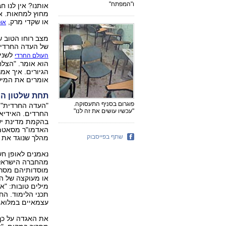
ו"המפתח"
אותנו? אין לנו ח
מחוץ למחאות. אב
או שקדי מרק,
אוכ
מצב רוחו הטוב ש
של העדה החרדית"
לשני 
העולם החרדי
הוא אומר. "הצלח
אומרים את המיל
תחת שלטון הכ
פוגרום בסניף התעסוקה.
"העדה החרדית" ה
"עכשיו עושים את זה לנו"
החרדים. האידיא
בהקמת מדינת ישר
האדמו"ר מסאטמר,
שתף בפייסבוק
מהלך שנוגד את 
נאמנים לאופן חש
מהחברה הישראלי
מוסדותיהם מסרבי
או מעוקצה של המ
מילים טובות: "א
תכני הלימוד. הח
עצמאיים במלוא מ
את האגדה על כך