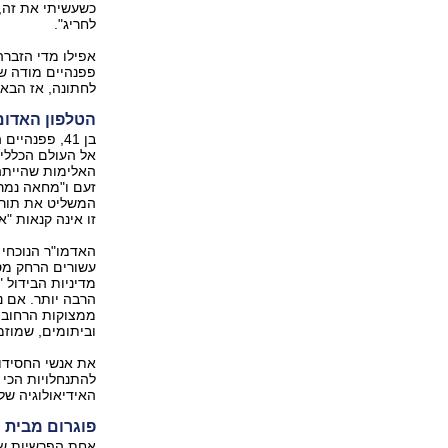
כשעשיתי את זה, 
לחריג".
אפילו מדי הזברה
פפנהיים מודה שע
לחתונה, אז הבאת
הטלפון האדום
בן 41, פפנ
אל העולם הכללי ל
האלימות שהייתה
זעם ו"מחאה נמרצ
המשליט את תורת
זו אינה קנאות "
האדמו"ר הנוכחי 
עשורים הרחק מס
מדיניות הבידול 
הרבה יותר. אם נ
ממצוקות הרחוב ה
וביתומים, שמוזמ
את אנשי החסידות
להתנחלויות הכי 
האידיאולוגיה שלו
פוגרום מבית
אחת הפרשיות שה