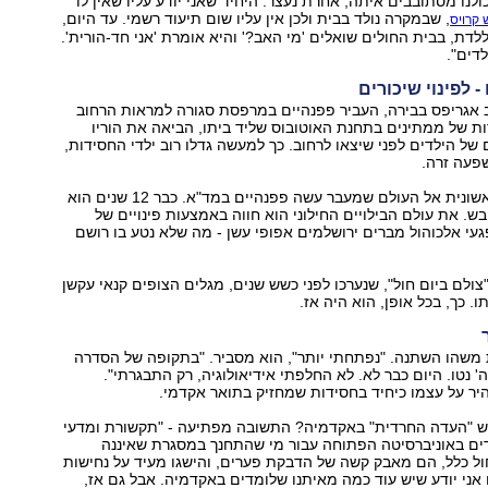
ולנו מסתובבים איתה, אחרת נעצר. היחיד שאני יודע עליו שאין לו
, שבמקרה נולד בבית ולכן אין עליו שום תיעוד רשמי. עד היום,
 קרויס
דת, בבית החולים שואלים 'מי האב?' והיא אומרת 'אני חד-הורית'.
לפינוי שיכורים
ב אגריפס בבירה, העביר פפנהיים במרפסת סגורה למראות הרחוב
ת של ממתינים בתחנת האוטובוס שליד ביתו, הביאה את הוריו
של הילדים לפני שיצאו לרחוב. כך למעשה גדלו רוב ילדי החסידות,
פעה זרה.
את החשיפה הראשונית אל העולם שמעבר עשה פפנהיים במד"א. כבר 12 שנים הוא
בש. את עולם הבילויים החילוני הוא חווה באמצעות פינויים של
געי אלכוהול מברים ירושלמים אפופי עשן - מה שלא נטע בו רושם
צולם ביום חול", שנערכו לפני כשש שנים, מגלים הצופים קנאי עקשן
ו. כך, בכל אופן, הוא היה אז.
 משהו השתנה. "נפתחתי יותר", הוא מסביר. "בתקופה של הסדרה
' נטו. היום כבר לא. לא החלפתי אידיאולוגיה, רק התבגרתי".
יר על עצמו כיחיד בחסידות שמחזיק בתואר אקדמי.
יש "העדה החרדית" באקדמיה? התשובה מפתיעה - "תקשורת ומדעי
דים באוניברסיטה הפתוחה עבור מי שהתחנך במסגרת שאיננה
ל כלל, הם מאבק קשה של הדבקת פערים, והישגו מעיד על נחישות
ם אני יודע שיש עוד כמה מאיתנו שלומדים באקדמיה. אבל גם אז,