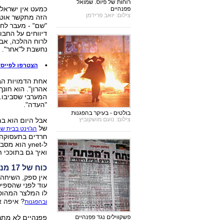
רוחות של פיוס. שמואל
כמעט אין ישראלי
פפנהיים
צילום: יואב פרידמן
הזה מתקשר אוטו
"שם" - מעבר לחז
דיווחים על החבו
לרוח ההלכה, אבל
נחשבת ל"אחר".
הצטרפו לפייסבוק של ynet וקבלו עדכונים ח
אחת הדמויות הב
אהרון". הוא חונ
המערבי שסביבו. 
"העדה".
בולטים - בעיקר בהפגנות
צילום: נועם מושקוביץ
אבל היום הוא במ
של
הג'וינט בבית ש
חרדים בתעסוקה, ו
ל-ynet הוא
ואיך גם בתוככי 
כוח של 17 מנדטים
אין ספק, השיחה
עוד לפני שהספי
לו המלצר המהוסס
? איפה 
ובהפגנות
פשקווילים נגד פפנהיים
פפנהיים לא מתרג