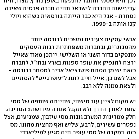
לכך היא שסמי התנגד להנפקה באופן נחרץ. מצדו, היה
עדיף שגם החברה לישראל תהיה חברה פרטית שאינה
נסחרת - אבל היא כבר הייתה בורסאית כשהוא ויולי
קנו אותה ב-1999.
אנשי עסקים צעירים נמשכים לבורסה יותר
מהמבוגרים, ובחברות משפחתיות רבות העסקים
מונפקים בדור השני או השלישי. ייתכן מאוד שאייל
ירצה להנפיק את עופר ספנות בארץ ובחו"ל. לחברה
כזאת יש מן הסתם פוטנציאל אדיר למסחר בבורסה -
אבל לשם כך, אייל חייב לתת ל"עופרגייט" להסתיים
ולצאת ממנה ללא רבב.
יש מקום לציין עוד מישהי, שהייתה שותפה של סמי
עופר לאורך הדרך ולא תקבל אגורה מירושתו: המדינה.
חלק ממדינות המערב גובות מסי עיזבון, שמגיעים, אצל
נפטרים עשירים, לרבע, שליש ואף מחצית מהונו. מס
כזה, במקרה של סמי עופר, היה מגיע למיליארדי