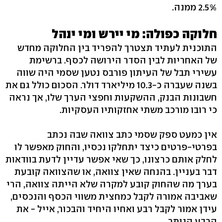
2.5% ממנה.
חלוקה כפולה: מי יירש ומי ינהל
התוכנית לעתיד תצטרך להפריד בין החלוקה מחדש
של האחריות לבין הסדר הירושה לכסף. ברשימת
עשירי תבל של העיתון פורבס נטען שסמי היה שווה
בשנה שעברה כ-10.3 מיליארד דולר. הסכום כולל גם את
חשבונות הבנק, ההשקעות וחפצי הערך שלו, אך נראה
כי רובו מורכב משתי אחזקותיו העסקיות.
אין כמעט ספק שסמי כתב צוואה שבה נכתב
בפרטי-פרטים כיצד יתחלקו נכסיו, והחוק מאפשר לו
לחלק אותם כרצונו, כך שאי אפשר עדיין לדעת בוודאות
דבר בעניין. בהנחה שאין צוואה, או שהצוואה קובעת
בערך מה שהחוק קובע למקרה שלא הייתה צוואה, הרי
שאביבה אמורה לקבל כמחצית משווי הכסף והנכסים,
עידן אמור לקבל רבע ואחיו היחיד והבכור, אייל - את
הרבע הנותר.