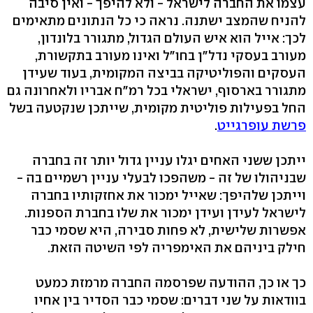
עצמו את החברה לישראל - ולא להיפך - ואין סיבה
להניח שהמצב ישתנה. נראה כי כל הנתונים מתאימים
לכך: אייל הוא איש העולם הגדול, מתגורר בלונדון,
מעורב בעסקי נדל"ן בחו"ל ואינו מעורב בתקשורת,
העסקים והפוליטיקה בביצה המקומית, בעוד שעידן
מתגורר בארסוף, ישראלי בכל רמ"ח אבריו ולאחרונה גם
החל בפעילות פוליטית מקומית, שייתכן שנקטעה בשל
פרשת עופרגייט
.
ייתכן ששני האחים יגלו עניין גדול יותר זה בחברה
שבניהולו של זה - משהפכו לבעלי עניין רשמיים בה -
וייתכן שלהיפך: שאייל ימכור את אחזקותיו בחברה
לישראל לעידן ועידן ימכור את שלו בחברת הספנות.
אפשרות שלישית, לא פחות סבירה, היא שסמי כבר
חילק ביניהם את האימפריה לפי השיטה הזאת.
כך או כך, ההודעה שפרסמה החברה מרמזת כמעט
בוודאות על שני דברים: שסמי כבר הסדיר בין אחיו