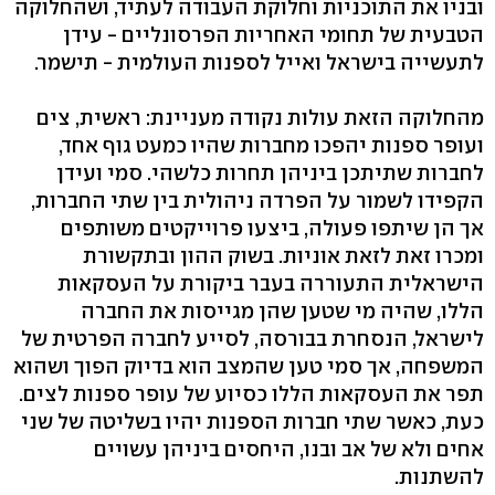
ובניו את התוכניות וחלוקת העבודה לעתיד, ושהחלוקה
הטבעית של תחומי האחריות הפרסונליים - עידן
לתעשייה בישראל ואייל לספנות העולמית - תישמר.
מהחלוקה הזאת עולות נקודה מעניינת: ראשית, צים
ועופר ספנות יהפכו מחברות שהיו כמעט גוף אחד,
לחברות שתיתכן ביניהן תחרות כלשהי. סמי ועידן
הקפידו לשמור על הפרדה ניהולית בין שתי החברות,
אך הן שיתפו פעולה, ביצעו פרוייקטים משותפים
ומכרו זאת לזאת אוניות. בשוק ההון ובתקשורת
הישראלית התעוררה בעבר ביקורת על העסקאות
הללו, שהיה מי שטען שהן מגייסות את החברה
לישראל, הנסחרת בבורסה, לסייע לחברה הפרטית של
המשפחה, אך סמי טען שהמצב הוא בדיוק הפוך ושהוא
תפר את העסקאות הללו כסיוע של עופר ספנות לצים.
כעת, כאשר שתי חברות הספנות יהיו בשליטה של שני
אחים ולא של אב ובנו, היחסים ביניהן עשויים
להשתנות.