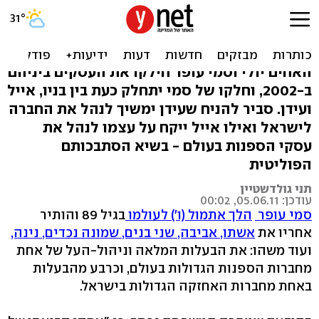
שאלת ה-10 מיליארד: קבוצת
עופר לאן?
האחים יולי וסמי עופר חילקו את העסקים ביניהם
ב-2002, וחלקו של סמי יתחלק כעת בין בניו, אייל
ועידן. סביר להניח שעידן ימשיך לנהל את החברה
לישראל ואילו אייל ייקח על עצמו לנהל את
עסקי הספנות בעולם - בשיא הסתבכותם
הפוליטית
תני גולדשטיין
עודכן: 05.06.11, 00:02
סמי עופר
הלך אתמול (ו') לעולמו
בגיל 89 והותיר
אחריו את
אשתו, אביבה, שני בנים, שמונה נכדים, נינה,
ועוד משהו: את הבעלות המלאה וניהול-העל של אחת
מחברות הספנות הגדולות בעולם, וכרבע מהבעלות
באחת מחברות האחזקה הגדולות בישראל.