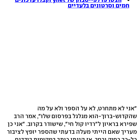
חמים וסרטונים בלעדיים
"אני לא מתחרט, לא על הספר ולא על מה
שהקדוש-ברוך-הוא מגלגל בפרסום שלו", אמר הרב
שפירא בראיון ל"רדיו קול חי", שישודר בקרוב. "אני כן
מעריך שאם הייתי מעלה בדעתי שהספר יופץ לציבור
כל-כך רחוק ורחב, אז הייתי כותב במקומות בודדים