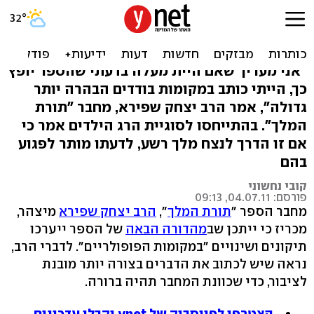
מחבר תורת המלך: 'לא
מתחרט, אולי הייתי משנה'
"אני מעריך שאם היית מעלה בדעתי שהספר יופץ
כך, הייתי כותב במקומות בודדים הבהרה יותר
גדולה", אמר הרב יצחק שפירא, מחבר "תורת
המלך". בהתייחסו לסוגיית הרג הילדים אמר כי
אם זו הדרך לנצח מלך רשע, לדעתו מותר לפגוע
בהם
קובי נחשוני
פורסם: 04.07.11, 09:13
מחבר הספר "
תורת המלך
",
הרב יצחק שפירא
מיצהר,
מכריז כי ייתכן שב
מהדורה הבאה
של הספר ייערכו
תיקונים ושינויים "במקומות הפופולריים". לדברי הרב,
נראה שיש לכתוב את הדברים בצורה יותר מובנת
לציבור, כדי שכוונת המחבר תהיה ברורה.
הצטרפו לפייסבוק של ynet וקבלו עדכונים