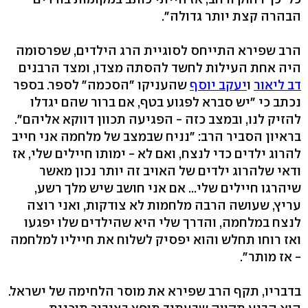
הבהרה קצת יותר גדולה".
הרב שפירא התייחס לסוגיית הרג הילדים, שפרסומה
היה אחת העילות לחשד להסתה מצדו, ומצד הרבנים
דב ליאור
ו
יעקב יוסף
שהעניקו "הסכמה" לספר. בספר
נכתב כי "יש סברא לפגוע בטף, אם ברור שהם יגדלו
להזיק לנו, ובמצב כזה - הפגיעה תכוון דווקא אליהם".
בראיון הסביר הרב: "נניח שבמצב של מלחמה אני חייב
להרוג ילדים כדי לנצח, ואם לא - ימותו חיילים שלי, אז
ודאי שלהרוג ילדים של האויב זה יותר נכון מאשר
שיהרגו חיילים שלי... אם אני חושב שיש מלך רשע,
עריץ, שעושה הרבה מלחמות לא צודקות, ואני רוצה
לנצח במלחמה, והדרך שלי היא שהילדים שלו יפגעו
ואז רוחו תחלש והוא יפסיק לשלוח את חייליו למלחמה
- אז מותר".
בדבריו, תקף הרב שפירא את מוסר הלחימה של ישראל.