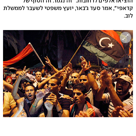
הוציאו אלפים לרחובות: "זה נגמר. זה הסוף של
קדאפי", אמר סעד ג'באר, יועץ משפטי לשעבר לממשלת
לוב.