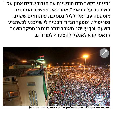
"הייתי בקשר מזה חודשיים עם הגדוד שהיה אמון על
השמירה על קדאפי", אמר ראש ממשלת המורדים
מוסטפה עבד אל-ג'ליל, במסיבת עיתונאים שקיים
בטריפולי. "מפקד הגדוד הבטיח לי שייכנע לכשתגיע
השעה, וכך עשה". מאוחר יותר דווח כי מפקד משמר
קדאפי קרא לאנשיו להצטרף למורדים.
חוגגים את סוף 42 שנות השלטון של קדאפי
(צילום: רויטרס)