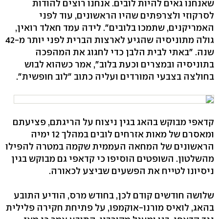
שאנחנו גאים להיות לובים. אנחנו רוצים להודות
לסרקוזי ולצרפתים שהיו הראשונים, עוד לפני
האמריקנים, שתמכו בלובים". לידה עמד חאלד רואין,
גולה מתוניסיה שהגיע לארצות הברית לפני יותר מ-42
שנה. "באתי לבית הלבן כדי לחגוג את המהפכה
בתוניסיה ובמצרים וכעת בלוב", אמר כשהוא לבוש
בחולצה בצבעי המורדים ועליה כתוב "לוב חופשית".
קדאפי מבוקש בהאג בגין ניצוח על הריגתם, פציעתם
ומאסרם של מאות אזרחים לובים במהלך 12 ימיה
הראשונים של המחאה העממית שקמה במטרה להפילו
מהשלטון. השופטים הוסיפו כי קדאפי גם מבוקש בגין
ניסיונו לטייח את הפשעים שביצע לכאורה.
שלושה חודשים קודם לכן, בחודש מרס, הודיע התובע
בהאג, לואיס מורנו-אוקמפו, על פתיחת חקירה פלילית