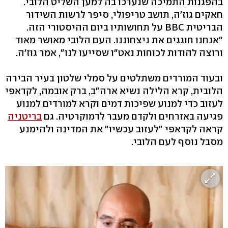
בהפגנות התמיכה שנערכו בה למען השליט הלובי.
חאקים גוז'ה, תושב טריפולי, סיפר לרשות השידור
הבריטית BBC על תחושותיו ביום ההיסטורי הזה.
"אנחנו חוגגים את ניצחוננו. העם הלובי מאושר מאוד
ורוצה להודות לכוחות נאט"ו שסייעו לנו", אמר גוז'ה.
ובעוד המורדים משתלטים על סמלי שלטון בעיר הבירה
הלובית, קרא הלילה נשיא ארה"ב, ברק אובמה, לקדאפי
לעזוב כדי למנוע שפיכות דמים וקרא למורדים למנוע
פגיעה באזרחים ולקדם מעבר לדמוקרטיה. גם
בריטניה
קראה לקדאפי "לעזוב עכשיו" את המדינה ולהימנע
מסבל נוסף לעם הלובי.