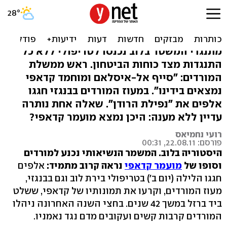
לוב על סף מהפכה: משמר
קדאפי נכנע למורדים
מתנגדי המשטר בלוב נכנסו לטריפולי ללא כל
התנגדות מצד כוחות הביטחון. ראש ממשלת
המורדים: "סייף אל-איסלאם ומוחמד קדאפי
נמצאים בידינו". במעוז המורדים בבנגזי חגגו
אלפים את "נפילת הרודן". שאלה אחת נותרה
עדיין ללא מענה: היכן נמצא מועמר קדאפי?
רועי נחמיאס
פורסם: 22.08.11, 00:31
היסטוריה בלוב. המשמר הנשיאותי נכנע למורדים
וסופו של
מועמר קדאפי
נראה קרוב מתמיד:
אלפים
חגגו הלילה (יום ב') בטריפולי בירת לוב וגם בבנגזי,
מעוז המורדים, וקרעו את תמונותיו של קדאפי, ששלט
ביד ברזל במשך 42 שנים. בחצי השנה האחרונה ניהלו
המורדים קרבות קשים ועקובים מדם נגד נאמניו.