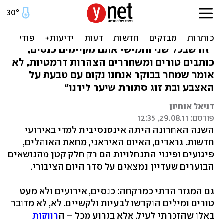
שדכנים ורבנים, עזבו אותנו
בשקט
"זה שבכל שני וחמישי אתם מקיימים כנסים,
כותבים טורים ומשחררים הצהרות דרמטיות, לא
אומר שמחר בבוקר אנחנו נקום עם טבעת על
האצבע ובת זוג סתורת שיער לידנו"
דניאל אוחיון
פורסם: 29.08.11, 12:35
השנה האחרונה היתה אינטנסיבית למדי באירועי
חדשות. גראדים, האיום האיראני, מחאת האוהלים,
פיגועים ופינוי התנחלויות הם רק חלק קטן מהנושאים
הבוערים שעדיין נמצאים על סדר היום הציבורי.
גם המגזר הדתי כמרקחה: כנסים, אירועים ולא מעט
טורים ומילים הוקדשו לבעיות ולקשיים. לא, לא מדובר
באלו שהזכרתי לעיל, אלא בגרוע מכל – ה
רווקות