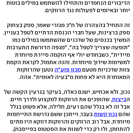
הדיבורים הנחמדים והתחילו להשתמש במילים בוטות
יותר ובאיומים לפעולות נגד הרווקים.
זה התחיל בהצהרה של ח"כ מגזרי שאמר, ספק בצחוק
ספק ברצינות, שעל חברי הכנסת הדתיים לטפל בעניין.
המשיך בכנסים של שדכנים שהשתמשו במילים כמו
"תופעה שצריך לטפל בה", "מגפה הדורשת התערבות
מיידית", כשבחודש יולי אף הוקמה סיירת מיוחדת
למשימות שידוך מיוחדות. והנה אתמול, לקראת הקמת
צוות שדכניות מטעם
מכון פוע"ה
נטען שהרווקות
המאוחרת היא לא פחות מ"בעיה לאומית". אהה.
נכון, ולא אכחיש, ישנם כאלה, בעיקר בגרעין הקשה של
ה
ביצות
, שהופכים את הרווקות למקצוע ולדרך חיים.
אבל זה לא בגלל שהם רעים, חלילה, אלא פשוט בגלל
שהם
נכוו קשות
בעבר, וייתכן ששם נדרשת התייחסות
מיוחדת. אבל רוב הרווקים והרווקות דווקא היו מתים
להתחתן, ולו רק כדי לשנות את הסטטוס בפייסבוק.