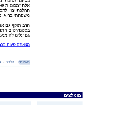
בסיום תשובתו מב
אלה "מכוננות שפ
ההלכתיים". לדבר
משפחתי בריא, נו
הרב תוקף גם את 
בסטנדרטים התורני
גם עלינו להימנע
מצאתם טעות בכתב
תגיות:
הלכה
ס
מומלצים