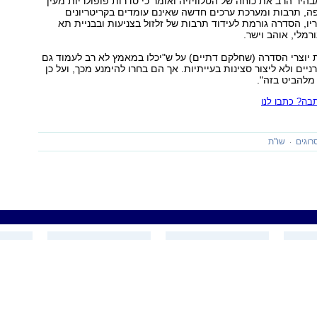
היר הרב את כוחה של הטלוויזיה ואומר כי סדרות פופולריות מעין
ה, תרבות ומערכת ערכים חדשה שאינם עומדים בקריטריונים
יו, הסדרה גורמת לעידוד תרבות של זלזול בצניעות ובבניית תא
רמלי, אוהב וישר.
יוצרי הסדרה (שחלקם דתיים) על ש"יכלו במאמץ לא רב לעמוד גם
ים ולא ליצור סצינות בעייתיות. אך הם בחרו להימנע מכך, ועל כן
 מלהביט בזה".
ה? כתבו לנו
רוגים
שו"ת