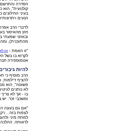
הסדרה והתרשם כ
קולנועית", הוא 
בעיני החילונים 
הנעים ויתרונותי
לדברי הרב אפרתי,
חוץ מהאיסור בעצ
ובאוזני שמעתי בנ
מהתוכנית), ומה 
"זו האמת -
זה לא 
לקרוא בו בשל הע
אטמוספירה חברתי
להיות גיבורים
הרב מוסיף כי חש
להציף דילמות, ו
פשוטה", הוא ממש
לא נותנים לגיטי
בו - אך לא צריך
ומשכבי זכר. יש ב
"אם גם בעונה הזו
לצפות בזה... רק
למתח מיני ולהוב
לראותה. ההלכה 