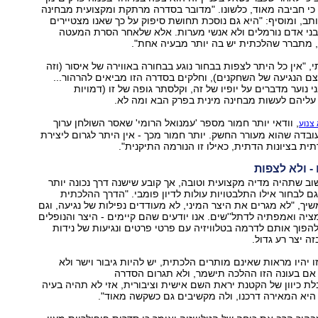
י חביבה מאוד, כלשונו. "מדובר בסדרה מרתקת ומקצועית מבחינה
כותב, ומוסיף: "היא גם נוסכת תחושת סיפוק על כך שאנו מצטיירים
כבני אדם נורמלים ולא אנשי מערות. אלא שלאחר הסרת המעטה
ו, מתברר שהלכתית יש בה יותר מבעיה אחת".
 "אין כל היתר לצפות בבחור נוגע בבחורה באווירה של איסור (וזה
ם הנגיעה של השחקנים), וחלקים בסדרה הזו מביאים להרהור...
י נוער מדברים על יופיו של זה, וקלסתר גופה של זו (דמויות
עליהם לעשות מבחינה מינית בפרק הבא ומה לא.
, וודאי יותר חמור מספר 'עמנואל הרומי' שאסר השולחן ערוך
צנוע
ובדה שהוא מעורר החשק. יותר חמור מכך - אין היתר לגרום ליצירת
ת בציונות הדתית, כאילו זו הנורמה התיקנית".
 - ולא לצפות
וב שתהיה מדיה מקצועית וטובה, אך קובע שישנה דרך נכונה יותר
גם לבחור אילו התלבטויות עולות לדיון פומבי. "הדרך ההלכתית
יך, "לא מגרים את היצר המיני, לא מעודדים נפילות של נגיעה, וגם
מציה ואמפתיה לדתל''שים. אנו יודעים שהם קיימים - היצר והנופלים
 להפוך אותם לדרמה בטלוויזיה עם פרטי פרטים ונגיעות של נידות
זה יצר רע גדול.
 יהיו מראות שאינם מותרים הלכתית, יש להיות גיבור וישר ולא
 אם בעונה הזו ההלכה תישמר, ולא תגרום הסדרה
לת כיוון של הקטנת יראת השם אישית וציבורית, אזי לא תהיה בעיה
היא המאירה דרכנו, ולה מקשיבים גם כשקשה מאוד".