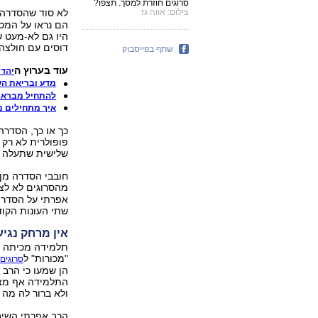
סרוגים חוזרת למסך. תצפו?
צילום: אווה גז
לא סוד שהסדרה 
הם נראו על המס
היו גם לא-מעט ש
דוסים עם חולצה 
שתף בפייסבוק
עוד בערוץ ה
יהדו
מדע ובריאת הע
להתחיל מבראשי
איך מתחילים מ
פופולרית לא רק 
שלישית שתעלה לאוויר ביו
חובבי הסדרה מן
מהסרוגים לא לצ
אפרתי על הסדרה
שתי העונות הקוד
אין מרחק נגיע
תלמידה מכיתה י'
"מכורות" ל
,
סרוגים
הן שמעו כי הרב 
התלמידה אף מציי
ולא ברור לה מה נ
הרב אפרתי השיב 