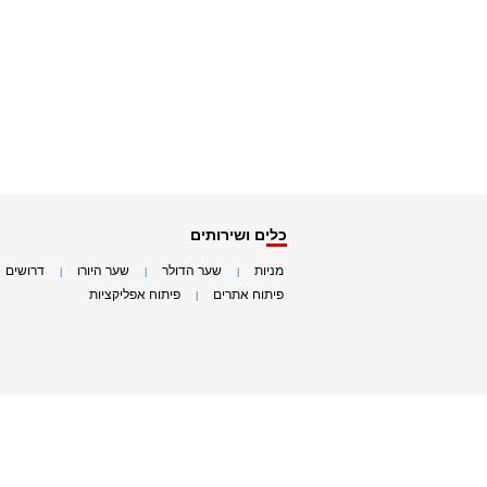
כלים ושירותים
מניות
שער הדולר
שער היורו
דרושים
|
|
|
|
פיתוח אתרים
פיתוח אפליקציות
|
|