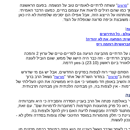
"
" עשתה לדתיים-לאומיים טוב על הנשמה. בפעם הראשונה
סרוגים
ך כמו שהם רגילים לראות את עצמם בחיים, כמעט הדבר האמיתי.
התרגזו על הייצוג הזה, אבל אפילו הם יסכימו שלפחות לא היו כאן
משובצת וכיפה סרוגה שנופלת על הצד.
:
ת
ולם - כל התירוצים
ת: הפתעה, את לא יהודיה!
בראשית/ רוחמה וייס
כך או כך, הסדרה על הדתיים מהבִּיצה הגיעה גם לפריים-טיים של ערוץ 2 והפכה
בקרב הדתיים - וזה כבר היה הישג של ממש, שגם הוביל לעונה
ם ראשון (23.10) ב-yes דרמה.
 הסתם קצרי רוח לצפות בפרקים החדשים, אבל יש גם מי שדורש
פות ב"
". במדור השו"ת של אתר "
" נשאל הרב ברוך
סרוגים
מורשת
 והשיב באופן חד-משמעי כי אם היא ממשיכה את הקו העלילתי של
מות - אין לצפות בה, הן מבחינה הלכתית והן מבחינה תרבותית.
ה
 באולפנה פנתה אל הרב בעניין הסדרה והסבירה כי היא וחברותיה
 ראו כל פרק מהעונות הקודמות ו"מחוברות לדמויות שם". עם זאת,
מתנגד לסדרה ומבקשות לדעת האם ניתן להקל ולצפות בה.
נת כי חלק מהמורות במוסד החינוכי שלה צופות בסדרה וחלק לא -
כון לעשות.
כי לאחר שכבר נשאל בעניין זה הוא צפה במיוחד בכמה פרקים מן