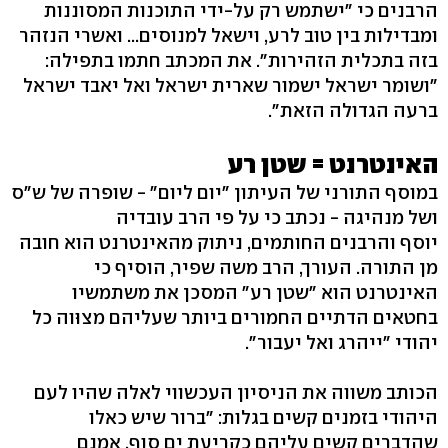
הרבנים כי "ישתמש רק על-ידי התוכנות המסוננות
ומבדילות בין טוב לרע, וישאל למנוסים... ואשרי הנזהר
בזה בתכלית הזהירות". את המכתב חתמו בתפילה:
"ושומר ישראל ישמור שארית ישראל ואל יאבד ישראל
ברעה הגדולה הזאת".
האינטרנט = שטן רע
במוסף התורני של העיתון "יום ליום" - שופרה של ש"ס
ושל מנהיגה - נכתב כי על פי הרב עובדיה
יוסף והרבנים החותמים, ניתוק מהאינטרנט הוא חובה
מן התורה. העורך, הרב משה שפיר, הוסיף כי
האינטרנט הוא "שטן רע" המסכן את משתמשיו
בחטאים הדתיים החמורים ביותר שעליהם מצוּוה כל
יהודי "ייהרג ואל יעבור".
הכותב משווה את הניסיון העכשווי לאלה שהיו לעם
היהודי בזמנים קשים בגלות: "ברור שיש כאלו
שהדברים קשים עליהם כקריעת ים סוף. אמנם