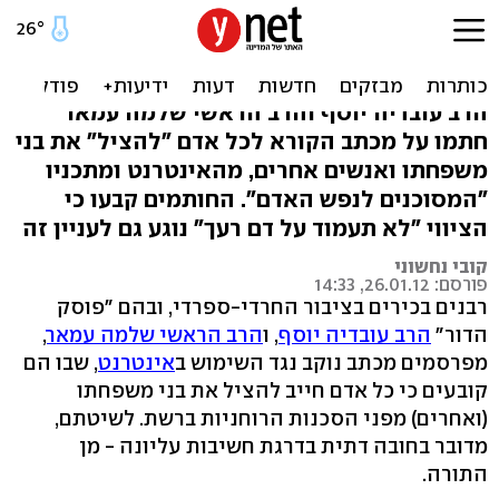
הרב עובדיה: חובה מהתורה
להתנתק מהאינטרנט
הרב עובדיה יוסף והרב הראשי שלמה עמאר
חתמו על מכתב הקורא לכל אדם "להציל" את בני
משפחתו ואנשים אחרים, מהאינטרנט ומתכניו
"המסוכנים לנפש האדם". החותמים קבעו כי
הציווי "לא תעמוד על דם רעך" נוגע גם לעניין זה
קובי נחשוני
פורסם: 26.01.12, 14:33
רבנים בכירים בציבור החרדי-ספרדי, ובהם "פוסק
הדור"
הרב עובדיה יוסף
, ו
הרב הראשי שלמה עמאר
,
מפרסמים מכתב נוקב נגד השימוש ב
אינטרנט
, שבו הם
קובעים כי כל אדם חייב להציל את בני משפחתו
(ואחרים) מפני הסכנות הרוחניות ברשת. לשיטתם,
מדובר בחובה דתית בדרגת חשיבות עליונה - מן
התורה.