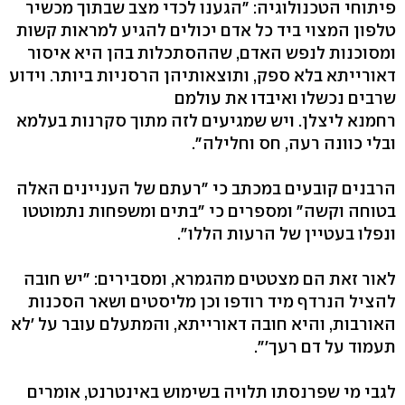
פיתוחי הטכנולוגיה: "הגענו לכדי מצב שבתוך מכשיר
טלפון המצוי ביד כל אדם יכולים להגיע למראות קשות
ומסוכנות לנפש האדם, שההסתכלות בהן היא איסור
דאורייתא בלא ספק, ותוצאותיהן הרסניות ביותר. וידוע
שרבים נכשלו ואיבדו את עולמם
רחמנא ליצלן. ויש שמגיעים לזה מתוך סקרנות בעלמא
ובלי כוונה רעה, חס וחלילה".
הרבנים קובעים במכתב כי "רעתם של העניינים האלה
בטוחה וקשה" ומספרים כי "בתים ומשפחות נתמוטטו
ונפלו בעטיין של הרעות הללו".
לאור זאת הם מצטטים מהגמרא, ומסבירים: "יש חובה
להציל הנרדף מיד רודפו וכן מליסטים ושאר הסכנות
האורבות, והיא חובה דאורייתא, והמתעלם עובר על 'לא
תעמוד על דם רעך'".
לגבי מי שפרנסתו תלויה בשימוש באינטרנט, אומרים