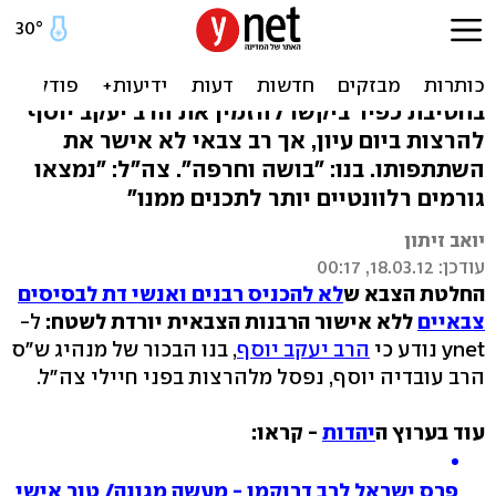
בנו של הרב עובדיה יוסף נפסל
מלהרצות בבסיס
בחטיבת כפיר ביקשו להזמין את הרב יעקב יוסף
להרצות ביום עיון, אך רב צבאי לא אישר את
השתתפותו. בנו: "בושה וחרפה". צה"ל: "נמצאו
גורמים רלוונטיים יותר לתכנים ממנו"
יואב זיתון
עודכן: 18.03.12, 00:17
החלטת הצבא ש
לא להכניס רבנים ואנשי דת לבסיסים
צבאיים
ללא אישור הרבנות הצבאית יורדת לשטח:
ל-
ynet נודע כי
הרב יעקב יוסף
, בנו הבכור של מנהיג ש"ס
הרב עובדיה יוסף, נפסל מלהרצות בפני חיילי צה"ל.
עוד בערוץ ה
יהדות
- קראו:
פרס ישראל לרב דרוקמן - מעשה מגונה/ טור אישי