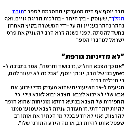
הרב יוסף אף היה ממעניקי ההסכמה לספר "
תורת
המלך
", שעוסק - בין היתר - בהלכות הריגת גויים, ואף
נחקר נחקר בעניין זה על-ידי המשטרה בקיץ האחרון
בחשד להסתה. לפני כשנה קרא הרב להעניק את פרס
ישראל למחברי הספר.
"לא מדיניות גורפת"
"אם כך הצבא החליט, זו בושה וחרפה", אמר בתגובה ל-
ynet בנו של הרב, יונתן יוסף, "אבל זה לא יעזור להם,
כי חיילים רבים
מגיעים ל-25 השיעורים שהוא מעניק מדי שבוע. אם
אבא שלי לא יבוא לצבא, הצבא יבוא לאבא שלי. כל
החפירות של הצבא בנושא דווקא מוכיחות שהוא הופך
להיות יותר דתי. זו תעודת עניות לצבא שמנעו ממנו
להרצות, ואני לא יודע בכלל מי הכתיר את אותו רב
שפסל אותו להיות רב, או מה הידע התורני שלו".