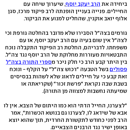
ביחידה את
הרב יעקב יוסף
, שיערוך שיחה עם
החיילים. פנייה בעניין הופנתה לרב פיקוד מרכז, סגן
אלוף יואב אוקנין, שהחליט למנוע את הביקור.
גורמים בצה"ל הסבירו שלא מדובר בהחלטה גורפת וכי
לצה"ל אין שום בעיה עם הרב יעקב יוסף, או עם
משפחתו. לדבריהם, החלטת רב הפיקוד התקבלה נוכח
התבטאויות מעוררות מחלוקת של הרב יוסף נגד צה"ל.
בין היתר קבע הרב כי חלק ניכר מ
ספרי התורה בצה"ל
פסולים
בשל הטבעה "רכוש צה"ל" על הקלף - ונוכח
זאת קבע כי על חיילים לדאוג שלא לשהות בבסיסים
בשבת שבה נקראת "פרשת זכור" (שקריאתה או
שמיעתה נחשבות למצווה מן התורה).
"לצערנו, החייל הדתי הוא כמו היתום של הצבא. אין לו
אבא של שידאג לו, לצערנו גם בנושא הכשרות", אמר
הרב לפני כחודש לתקשורת החרדית, תוך שהוא יוצא
באופן ישיר נגד הרבנים הצבאיים.