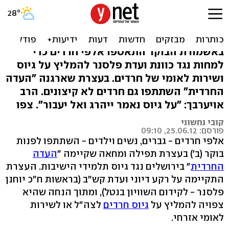
עצרת ב-5 בבוקר: למסור את
הנפש נגד הגיוס
באשמורת הבוקר התאספו אלפי חרדים כדי
למחות נגד כוונת ועדת פלסנר להמליץ על גיוס
ושירות לאומי של חרדים. בעצרת שארגנה "העדה
החרדית" השתתפו גם חרדים לא קיצונים. הרב
אויערבך: "על גיוס נאמר ייהרג ואל יעבור". צפו
קובי נחשוני
פורסם: 25.06.12, 09:10
אלפי חרדים - גברים, נשים וילדים - השתתפו לפנות
בוקר (ב') בעצרת תפילה ומחאה שקיימה "
העדה
החרדית
" בירושלים נגד גיוס תלמידי הישיבות. העצרת
התקיימה על רקע דיוני ועדת קש"ב (בראשות ח"כ יוחנן
פלסנר - לקידום השוויון בנטל), ומתוך הנחה שהיא
צפויה להמליץ על
גיוס חרדים
לצה"ל או לשירות
לאומי אזרחי.