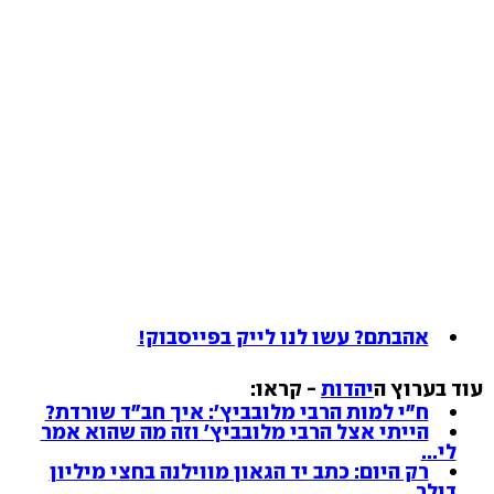
אהבתם? עשו לנו לייק בפייסבוק!
עוד בערוץ ה
יהדות
- קראו:
ח"י למות הרבי מלובביץ': איך חב"ד שורדת?
הייתי אצל הרבי מלובביץ' וזה מה שהוא אמר
לי...
רק היום: כתב יד הגאון מווילנה בחצי מיליון
דולר